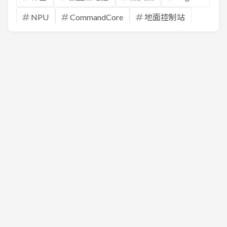
NPU
CommandCore
地面控制站
GCS
軍工股
國防科技
3680
家登
聚和
6509
3035
智原
6231
系微
2645
長榮航太
4958
臻鼎-KY
3645
達邁
8039
台虹
3004