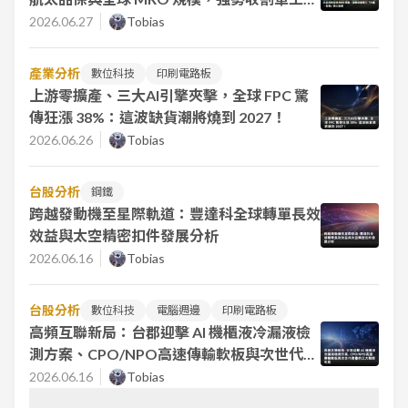
『大量、長單』核心溢價
2026.06.27
Tobias
產業分析
數位科技
印刷電路板
上游零擴產、三大AI引擎夾擊，全球 FPC 驚
傳狂漲 38%：這波缺貨潮將燒到 2027！
2026.06.26
Tobias
台股分析
鋼鐵
跨越發動機至星際軌道：豐達科全球轉單長效
效益與太空精密扣件發展分析
2026.06.16
Tobias
台股分析
數位科技
電腦週邊
印刷電路板
高頻互聯新局：台郡迎擊 AI 機櫃液冷漏液檢
測方案、CPO/NPO高速傳輸軟板與次世代摺
疊的三大戰略布局
2026.06.16
Tobias