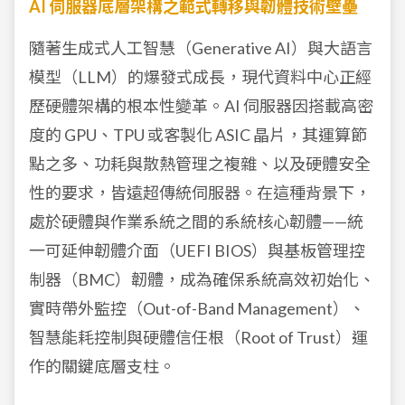
AI
伺服器底層架構之範式轉移與韌體技術壁壘
隨著生成式人工智慧（Generative AI）與大語言
模型（LLM）的爆發式成長，現代資料中心正經
歷硬體架構的根本性變革。AI 伺服器因搭載高密
度的 GPU、TPU 或客製化 ASIC 晶片，其運算節
點之多、功耗與散熱管理之複雜、以及硬體安全
性的要求，皆遠超傳統伺服器。在這種背景下，
處於硬體與作業系統之間的系統核心韌體——統
一可延伸韌體介面（UEFI BIOS）與基板管理控
制器（BMC）韌體，成為確保系統高效初始化、
實時帶外監控（Out-of-Band Management）、
智慧能耗控制與硬體信任根（Root of Trust）運
作的關鍵底層支柱。