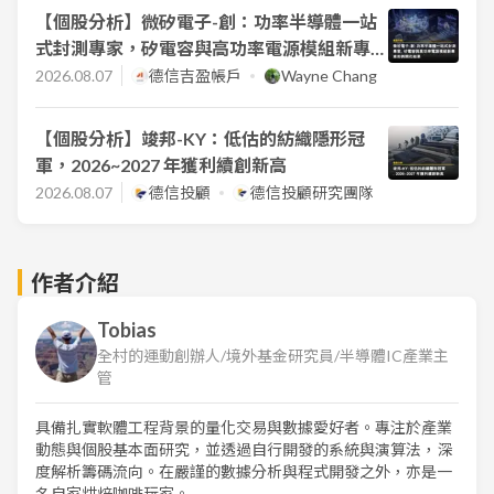
【個股分析】微矽電子-創：功率半導體一站
式封測專家，矽電容與高功率電源模組新專案
即將開花結果
2026.08.07
德信吉盈帳戶
Wayne Chang
【個股分析】竣邦-KY：低估的紡織隱形冠
軍，2026~2027 年獲利續創新高
2026.08.07
德信投顧
德信投顧研究團隊
作者介紹
Tobias
全村的運動創辦人/境外基金研究員/半導體IC產業主
管
具備扎實軟體工程背景的量化交易與數據愛好者。專注於產業
動態與個股基本面研究，並透過自行開發的系統與演算法，深
度解析籌碼流向。在嚴謹的數據分析與程式開發之外，亦是一
名自家烘焙咖啡玩家。