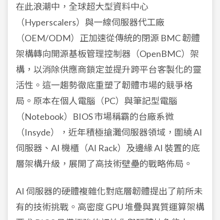
在此浪潮中，全球超大型資料中心
（Hyperscalers）與一線伺服器代工廠
（OEM/ODM）正加速從傳統的閉源 BMC 韌體
架構轉向開源基板管理控制器（OpenBMC）架
構，以消除供應商鎖定並提升跨平台客製化的靈
活性。這一趨勢徹底重塑了韌體市場的競爭格
局。原本在個人電腦（PC）與筆記型電腦
（Notebook）BIOS 市場稱霸的台廠系微
（Insyde），近年積極搶灘伺服器領域，圍繞 AI
伺服器、AI 機櫃（AI Rack）及邊緣 AI 裝置的底
層架構升級，展開了高技術壁壘的戰略佈局。
AI 伺服器的硬體複雜化對底層韌體提出了前所未
有的技術挑戰。高密度 GPU 堆疊與異質運算架構