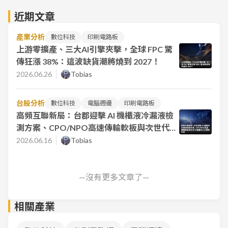
近期文章
產業分析
數位科技
印刷電路板
上游零擴產、三大AI引擎夾擊，全球 FPC 驚
傳狂漲 38%：這波缺貨潮將燒到 2027！
2026.06.26
Tobias
台股分析
數位科技
電腦週邊
印刷電路板
高頻互聯新局：台郡迎擊 AI 機櫃液冷漏液檢
測方案、CPO/NPO高速傳輸軟板與次世代摺
疊的三大戰略布局
2026.06.16
Tobias
—沒有更多文章了—
相關產業