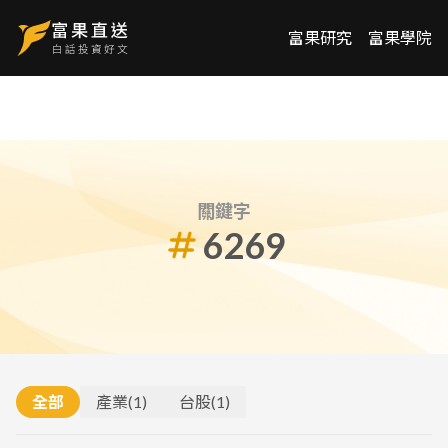
富果研究
富果學院
關鍵字
6269
全部
產業
(
1
)
台股
(
1
)