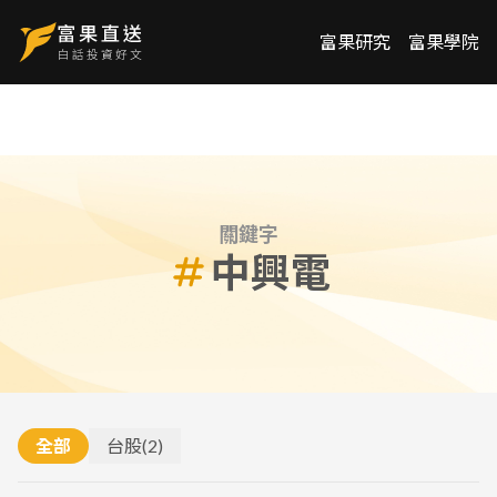
富果研究
富果學院
關鍵字
中興電
全部
台股
(
2
)