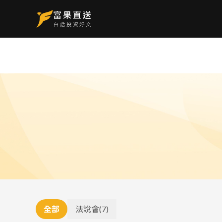
全部
法說會
(
7
)