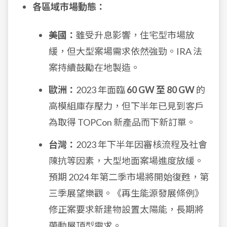
各區域市場動態：
美國：
雖受升息影響，住宅型市場放
緩，但大型案場需求依然強勁。IRA 法
案持續鼓勵在地製造。
歐洲：
2023 年面臨
60 GW 至 80 GW
的
高模組庫存壓力，但下半年已見到客戶
為取得 TOPCon 新產品而下新訂單。
台灣：
2023 年下半年因審核流程及社會
陳抗等因素，大型地面案場進度放緩。
預期 2024 年第二季市場將開始復甦，第
三季展望樂觀。《再生能源發展條例》
修正案要求新建物設置太陽能，長期將
帶動屋頂型需求。