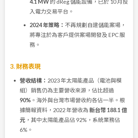
4.1 MW
的 dReg 儲能設備，已於 10 月投
入電力交易平台。
2024 年策略：
不再規劃自建儲能案場，
將專注於為客戶提供案場開發及 EPC 服
務。
3. 財務表現
營收結構：
2023 年太陽能產品（電池與模
組）銷售仍為主要營收來源，佔比超過
90%
。海外與台灣市場營收約各佔一半。根
據簡報資料，2022 年營收為
新台幣 188.1 億
元
，其中太陽能產品佔 92%，系統業務佔
6%。