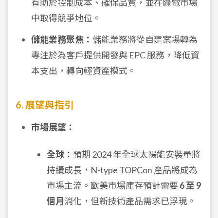
有助於控制成本、確保品質，並在綠電市場
中取得競爭地位。
儲能業務聚焦：
儲能業務將從自建案場轉為
專注於為客戶提供開發與 EPC 服務，降低資
本支出，轉向輕資產模式。
6. 展望與指引
市場展望：
全球：
預期 2024 年全球太陽能安裝量將
持續成長，N-type TOPCon 產品將成為
市場主流。歐美市場庫存預計需要
6 至 9
個月
消化，但新技術產品需求已浮現。