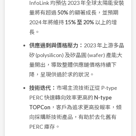
InfoLink 均預估 2023 年全球太陽能安裝
量將有超過
50%
的顯著成長，並預期
2024 年將維持
15% 至 20%
以上的增
長。
供應過剩與價格壓力：
2023 年上游多晶
矽 (polysilicon) 及矽晶圓 (wafer) 產能大
量開出，導致整體供應鏈價格持續下
降，呈現供過於求的狀況。
技術迭代：
市場主流技術正從 P-type
PERC 快速轉向效率更高的
N-type
TOPCon
，客戶為追求更高投報率，傾
向採購新技術產品，有助於去化舊有
PERC 庫存。