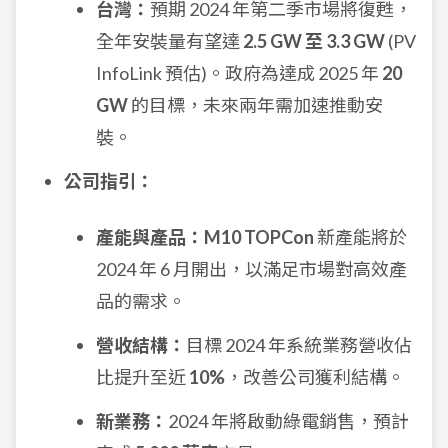
台灣：
預期 2024 年第二季市場將復甦，
全年安裝量有望達
2.5 GW 至 3.3 GW
(PV
InfoLink 預估)。政府為達成 2025 年
20
GW
的目標，未來兩年需加速推動安
裝。
公司指引：
產能與產品：
M10 TOPCon
新產能將於
2024 年 6 月開出，以滿足市場對高效產
品的需求。
營收結構：
目標 2024 年系統業務營收佔
比提升至近
10%
，改善公司獲利結構。
新業務：
2024 年將啟動綠電銷售，預計