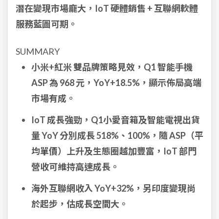
潛在變現市場龐大，IoT 硬體銷售 + 互聯網軟體
服務藍圖可期。
SUMMARY
小米+紅米 雙品牌策略見效，Q1 智能手機
ASP 為 968 元，YoY+18.5%，顯示佈局高端
市場有成。
IoT 成長強勁，Q1小愛音箱及智能電視出貨
量 YoY 分別成長 518%、100%，隨 ASP（平
均單價）上升及生態圈越加豐富，IoT 部門
營收可維持高速成長。
海外互聯網收入 YoY+32%，另印度變現尚
於起步，估成長空間大。