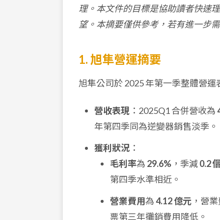
理。本文件的目標是協助讀者快速理
望。本摘要僅供參考，若有進一步需
1. 旭隼營運摘要
旭隼公司於 2025 年第一季整體營運表
營收表現
：2025Q1 合併營收為
年第四季同為逆變器銷售淡季。
獲利狀況
：
毛利率
為
29.6%
，季減
0.2
第四季水準相近。
營業費用
為
4.12 億元
，營業
票第三年攤銷費用降低。