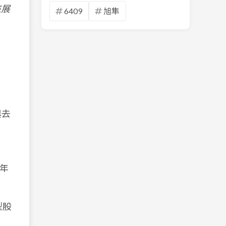
來展
6409
旭隼
。
與去
年
型股