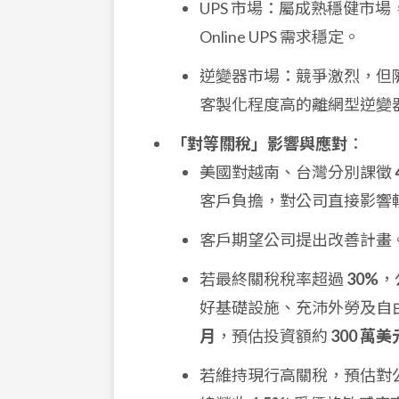
UPS 市場：屬成熟穩健市
Online UPS 需求穩定。
逆變器市場：競爭激烈，但
客製化程度高的離網型逆變
「對等關稅」影響與應對
：
美國對越南、台灣分別課徵
客戶負擔，對公司直接影響
客戶期望公司提出改善計畫。
若最終關稅稅率超過
30%
，
好基礎設施、充沛外勞及自
月
，預估投資額約
300 萬美
若維持現行高關稅，預估對