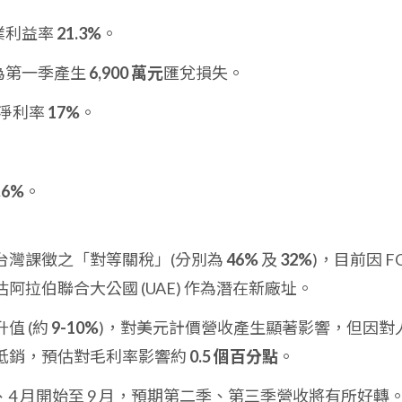
業利益率
21.3%
。
為第一季產生
6,900 萬元
匯兌損失。
淨利率
17%
。
.6%
。
台灣課徵之「對等關稅」(分別為
46%
及
32%
)，目前因 F
拉伯聯合大公國 (UAE) 作為潛在新廠址。
值 (約
9-10%
)，對美元計價營收產生顯著影響，但因對
抵銷，預估對毛利率影響約
0.5 個百分點
。
、4 月開始至 9 月，預期第二季、第三季營收將有所好轉