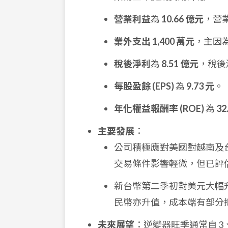
營業利益
為
10.66 億元
，營
業外支出
1,400 萬元
，主因
稅後淨利
為
8.51 億元
，稅後
每股盈餘 (EPS)
為
9.73 元
。
年化權益報酬率 (ROE)
為
32
主要發展
：
公司積極應對美國對越南及
交易條件影響輕微，但已評估阿
新台幣第二季初對美元大幅升
民幣亦升值，成本端有部分
未來展望
：逆變器旺季通常自 3