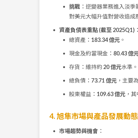
挑戰
：逆變器業務進入淡季
對美元大幅升值對營收造成
資產負債表重點 (截至 2025Q1)
總資產：
183.34 億元
。
現金及約當現金：
80.43 億
存貨：維持約
20 億元
水準。
總負債：
73.71 億元
，主要
股東權益：
109.63 億元
，其
4. 旭隼市場與產品發展動態
市場趨勢與機會
：