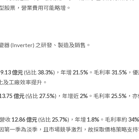
型股票，營業費用可能略增。
器 (Inverter) 之研發、製造及銷售。
19.13 億元
(佔比
38.3%
)，年增
21.5%
。毛利率
31.5%
，優
化及工廠效率提升。
13.75 億元
(佔比
27.5%
)，年增近
2%
。毛利率
25.5%
，亦
 營收
12.86 億元
(佔比
25.7%
)，年增
1.8%
。毛利率約
34
%)，因第一季為淡季，且市場競爭激烈，故採取價格策略支持