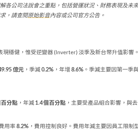
解各公司法說會之重點，包括營運狀況、財務表現及未
求，請查閱
原始影音
內容或公司官方公告。
現穩健，惟受逆變器 (Inverter) 淡季及新台幣升值影響
49.95 億元
，季減
0.2%
，年增
8.6%
。季減主要因第一季
 個百分點
，年減
1.4 個百分點
，主要受產品組合影響，與去
費用率
8.2%
，費用控制良好。費用年減主要因員工限制