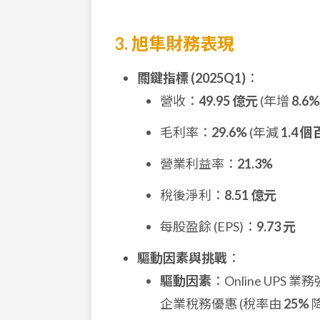
3. 旭隼財務表現
關鍵指標 (2025Q1)
：
營收：
49.95 億元
(年增
8.6%
毛利率：
29.6%
(年減
1.4 
營業利益率：
21.3%
稅後淨利：
8.51 億元
每股盈餘 (EPS)：
9.73 元
驅動因素與挑戰
：
驅動因素
：Online U
企業稅務優惠 (稅率由
25%