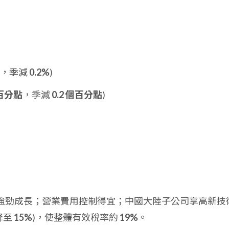
，季減
0.2%
)
個百分點
，季減
0.2 個百分點
)
PS 業務強勁成長；營業費用控制得宜；中國大陸子公司享高新技
降至
15%
)，使整體有效稅率約
19%
。