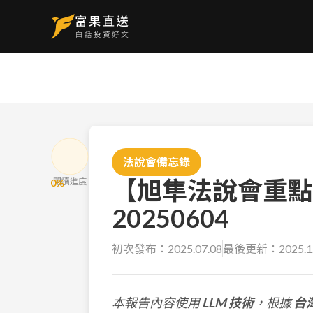
法說會備忘錄
【旭隼法說會重點
閱讀進度
0
%
20250604
初次發布：
2025.07.08
最後更新：
2025.1
本報告內容使用
LLM 技術
，根據
台