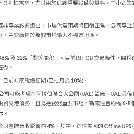
場，具剛性需求，尤其用於保護重要設備與資料。中小企業
隨非專業廠商退出，市場供需預期將回復正常。公司專注
器，主要應用於新興市場電力不穩定地區。
46%
及
32%
「對等關稅」。目前因 FOB 交易條件，關稅
輕微。
目前有關稅緩衝期 (至七月為
10%
)。
公司可能考慮在阿拉伯聯合大公國 (UAE) 設廠。UAE 具備
由貿易港優勢，且為逆變器重要市場。新廠建置約需
6-8 
元
。
公司整體營收影響約
4%
。其中，銷往美國的 Offline UPS 