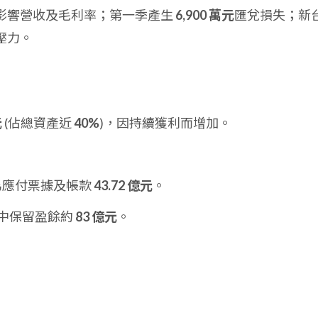
影響營收及毛利率；第一季產生
6,900 萬元
匯兌損失；新
壓力。
：
元
(佔總資產近
40%
)，因持續獲利而增加。
為應付票據及帳款
43.72 億元
。
中保留盈餘約
83 億元
。