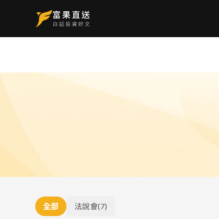
全部
法說會
(
7
)