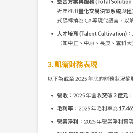
整合方案與服務 (Total Solution &
近年推出
量化交易決策系統
與
程
式碼轉換為 C# 等現代語言，
人才培育 (Talent Cultivation)
：
（如中正、中原、長庚、雲科大
3. 凱衛財務表現
以下為截至 2025 年底的財務狀況摘
營收
：2025 年營收
突破 3 億元
，
毛利率
：2025 年毛利率為
17.4
營業淨利
：2025 年營業淨利