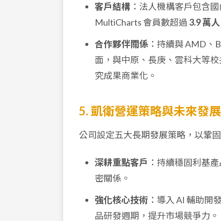
客戶結構
：法人機構客戶包含國
MultiCharts 會員數超過
3.9 萬人
合作夥伴關係
：持續與 AMD、Br
面，與中原、長庚、雲科大等校共
究成果商業化。
5. 凱衛營運策略與未來發展
公司設定五大長期發展策略，以鞏固
深耕重點客戶
：持續穩固利基產
密關係。
強化核心技術
：導入 AI 輔助開發工
品研發週期，提升市場競爭力。