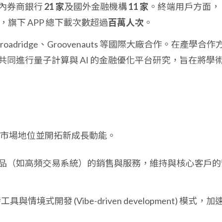
內券商銀行
21 家
及國外金融機構
11 家
。終端用戶方面，
，旗下 APP 總下載次數超過
百萬人次
。
oadridge、Groovenauts 等國際大廠合作。在產學合作
同進行量子計算與 AI 的金融優化平台研究，旨在將學
市場地位並開拓新成長動能。
品（如高頻交易系統）的銷售與服務，維持與核心客戶的
具與情境式開發 (Vibe-driven development) 模式，加