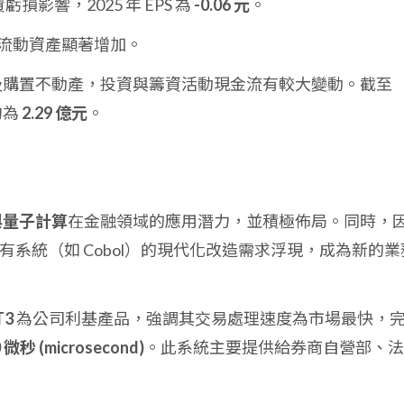
損影響，2025 年 EPS 為
-0.06 元
。
流動資產顯著增加。
增資及購置不動產，投資與籌資活動現金流有較大變動。截至
約為
2.29 億元
。
 與量子計算
在金融領域的應用潛力，並積極佈局。同時，
有系統（如 Cobol）的現代化改造需求浮現，成為新的業
T3
為公司利基產品，強調其交易處理速度為市場最快，
 微秒 (microsecond)
。此系統主要提供給券商自營部、法