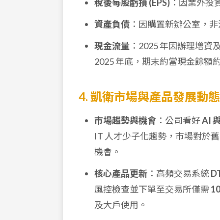
稅後每股虧損 (EPS)
：因業外投資虧
資產負債
：因購置新辦公室，非
現金流量
：2025 年因辦理
2025 年底，期末約當現金餘額
4. 凱衛市場與產品發展動態
市場趨勢與機會
：公司看好
AI
IT 人才少子化趨勢，市場對於舊
機會。
核心產品更新
：高頻交易系統
D
風控檢查並下單至交易所僅需
10
及大戶使用。