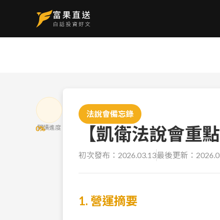
法說會備忘錄
【凱衛法說會重點內
閱讀進度
0
%
初次發布：
2026.03.13
最後更新：
2026.0
1. 營運摘要