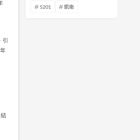
年
5201
凱衛
、引
 年
、結