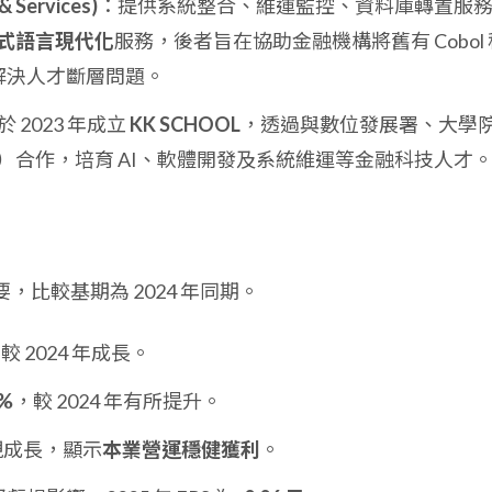
 Services)
：提供系統整合、維運監控、資料庫轉置服
式語言現代化
服務，後者旨在協助金融機構將舊有 Cobol 
以解決人才斷層問題。
於 2023 年成立
KK SCHOOL
，透過與數位發展署、大學
）合作，培育 AI、軟體開發及系統維運等金融科技人才
要，比較基期為 2024 年同期。
較 2024 年成長。
6%
，較 2024 年有所提升。
實現成長，顯示
本業營運穩健獲利
。