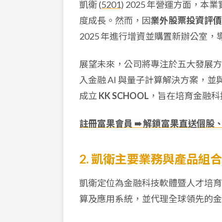
凱衛 (
5201
) 2025 年營運方面，
度成長。然而，因
業外股票投資評價
2025 年進行增資並購置新辦公室
展望未來，公司將專注於五大發展方向
入金融 AI 與量子計算解決方案，並
成立
KK SCHOOL
，旨在培育金融科
註冊富果會員 ➠ 解鎖富果直送個股
2. 凱衛主要業務與產品組合
凱衛定位為金融科技軟體暨人才培育
算及應用系統，並代理全球領先的金