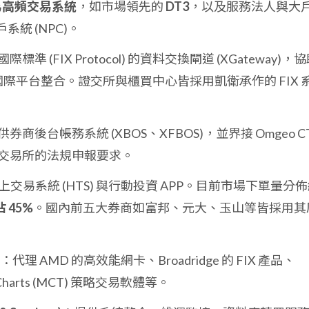
為
高頻交易系統
，如市場領先的
DT3
，以及服務法人與大
系統 (NPC)。
標準 (FIX Protocol) 的資料交換閘道 (XGateway)，
ssa 等國際平台整合。證交所與櫃買中心皆採用凱衛承作的 FIX 
供券商後台帳務系統 (XBOS、XFBOS)，並界接 Omgeo C
交易所的法規申報要求。
交易系統 (HTS) 與行動投資 APP。目前市場下單量分
佔 45%
。國內前五大券商如富邦、元大、玉山等皆採用其
：代理 AMD 的高效能網卡、Broadridge 的 FIX 產品、
ltiCharts (MCT) 策略交易軟體等。