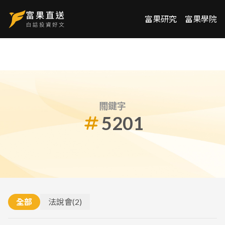
富果研究
富果學院
關鍵字
5201
全部
法說會
(
2
)