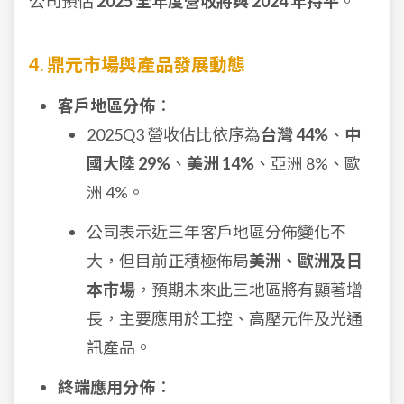
公司預估
2025 全年度營收將與 2024 年持平
。
4. 鼎元市場與產品發展動態
客戶地區分佈
：
2025Q3 營收佔比依序為
台灣 44%
、
中
國大陸 29%
、
美洲 14%
、亞洲 8%、歐
洲 4%。
公司表示近三年客戶地區分佈變化不
大，但目前正積極佈局
美洲、歐洲及日
本市場
，預期未來此三地區將有顯著增
長，主要應用於工控、高壓元件及光通
訊產品。
終端應用分佈
：