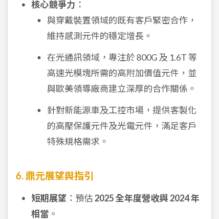
核心競爭力
：
與穿戴裝置領域的既有客戶緊密合作，
維持感測元件的穩定增長。
在光通訊領域，專注於 800G 及 1.6T 等
高速光模塊所需的高附加價值元件，並
與歐美領導廠商建立深厚的合作關係。
針對新能源車及工控市場，提供客製化
的高壓保護元件及光電元件，滿足客戶
特殊規格需求。
6. 鼎元展望與指引
短期展望
：預估
2025 全年度營收與 2024 年
相當
。