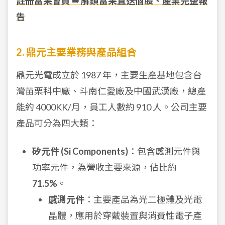
註冊富果會員 ➠ 解鎖富果直送個股、產業完整報
告
2. 鼎元主要業務與產品組合
鼎元光電成立於 1987 年，主要生產基地包含台
灣苗栗科中廠、斗南仁愛廠及中國武漢廠，總產
能約 4000KK/月，員工人數約 910 人。公司主要
產品可分為四大類：
矽元件 (Si Components)
：包含感測元件與
功率元件，為營收主要來源，佔比約
71.5%
。
感測元件
：主要產品為光二極體及光電
晶體，應用於穿戴裝置與消費性電子產