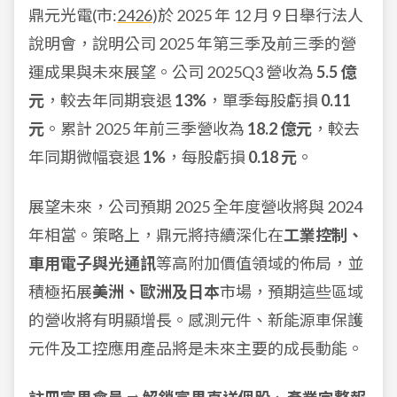
鼎元光電(市:
2426
)於 2025 年 12 月 9 日舉行法人
說明會，說明公司 2025 年第三季及前三季的營
運成果與未來展望。公司 2025Q3 營收為
5.5 億
元
，較去年同期衰退
13%
，單季每股虧損
0.11
元
。累計 2025 年前三季營收為
18.2 億元
，較去
年同期微幅衰退
1%
，每股虧損
0.18 元
。
展望未來，公司預期 2025 全年度營收將與 2024
年相當。策略上，鼎元將持續深化在
工業控制、
車用電子與光通訊
等高附加價值領域的佈局，並
積極拓展
美洲、歐洲及日本
市場，預期這些區域
的營收將有明顯增長。感測元件、新能源車保護
元件及工控應用產品將是未來主要的成長動能。