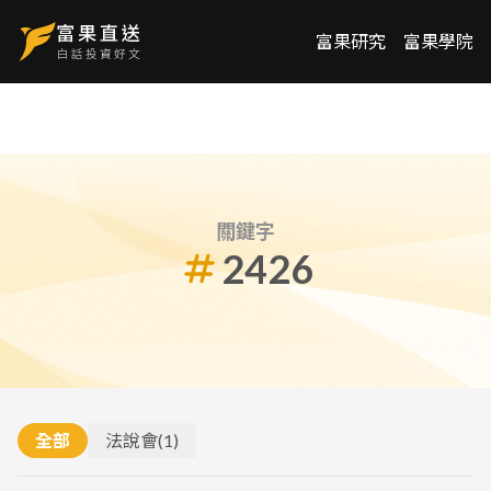
富果研究
富果學院
關鍵字
2426
全部
法說會
(
1
)