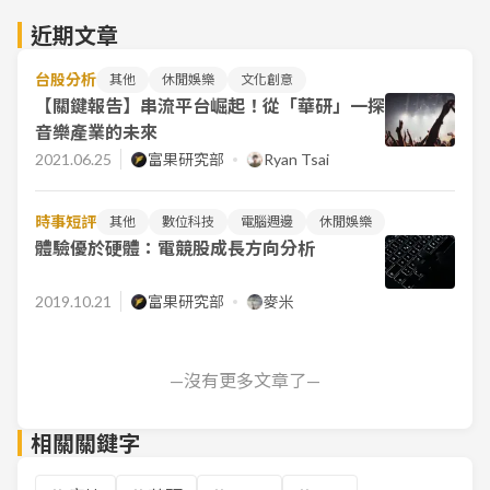
近期文章
台股分析
其他
休閒娛樂
文化創意
【關鍵報告】串流平台崛起！從「華研」一探
音樂產業的未來
2021.06.25
富果研究部
Ryan Tsai
時事短評
其他
數位科技
電腦週邊
休閒娛樂
體驗優於硬體：電競股成長方向分析
文化創意
2019.10.21
富果研究部
麥米
—沒有更多文章了—
相關關鍵字