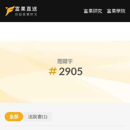
富果研究
富果學院
關鍵字
2905
全部
法說會
(
1
)