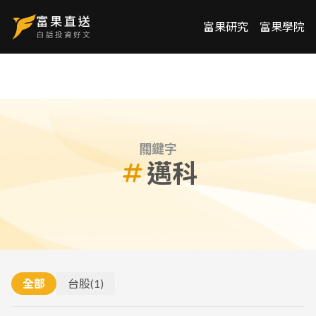
富果研究
富果學院
關鍵字
邁科
全部
台股
(
1
)