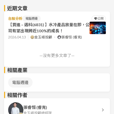
近期文章
台股分析
電腦週邊
公開
【買進 – 邁科(6831) 】水冷產品放量在即，公
司有望出現將近100%的成長！
2026.04.13
金玉峰投顧
張睿恒 (睿克)
—沒有更多文章了—
相關產業
電腦週邊
相關作者
張睿恒 (睿克)
金玉峰投顧總經理