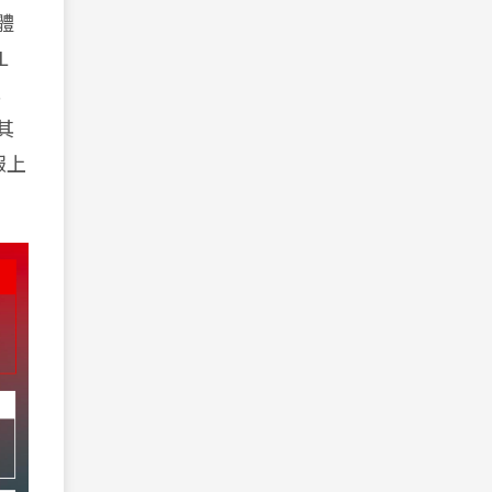
體
L
此
其
報上