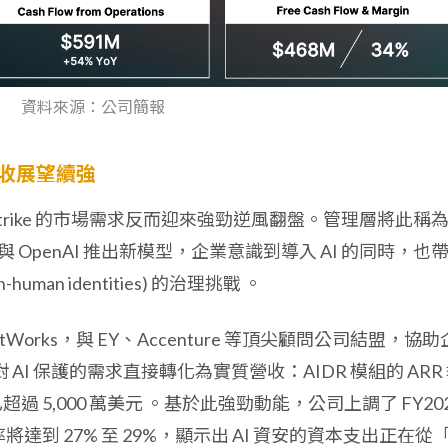
資料來源：公司簡報
營收展望續強
dStrike 的市場需求反而迎來強勁逆風翻盤。管理層將此稱
pic 與 OpenAI 推出新模型，企業意識到導入 AI 的同時，也
an identities) 的治理挑戰
。
 QuiltWorks，與 EY、Accenture 等頂尖顧問公司結盟，協助
 AI 保護的需求直接轉化為實質營收：AIDR 模組的 ARR
 已超過 5,000 萬美元
。基於此強勁動能，公司上調了 FY202
將達到 27% 至 29%，顯示出 AI 資安的資本支出正在從