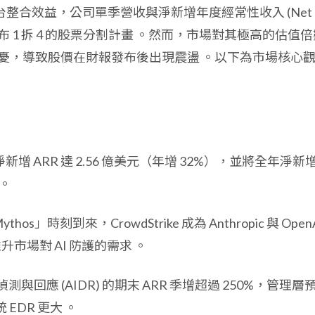
平台整合效益，公司單季營收與淨新增年度經常性收入 (Net
布 1 拆 4 的股票分割計畫
。然而，市場對其極高的估值倍
達擔憂，導致股價在財報發布後出現震盪
。以下為市場核心
淨新增 ARR 達 2.56 億美元（年增 32%），並將全年淨新
。
hos」時刻到來，CrowdStrike 成為 Anthropic 與 Open
升市場對 AI 防護的需求
。
 偵測與回應 (AIDR) 的期末 ARR 季增超過 250%，管理層
統 EDR 更大
。