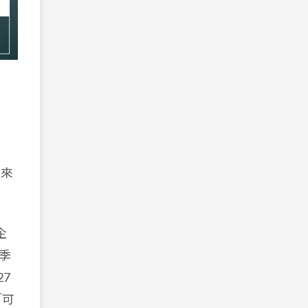
為
帶來
企
 季
7
「可