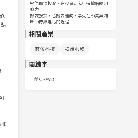
堅信價值投資，在投資研究中持續磨練洞
察力
數
熱愛投資，也熱愛運動，享受在節奏與判
斷中持續進化的過程
觀點
相關產業
數位科技
軟體服務
關鍵字
增
CRWD
AI
預期