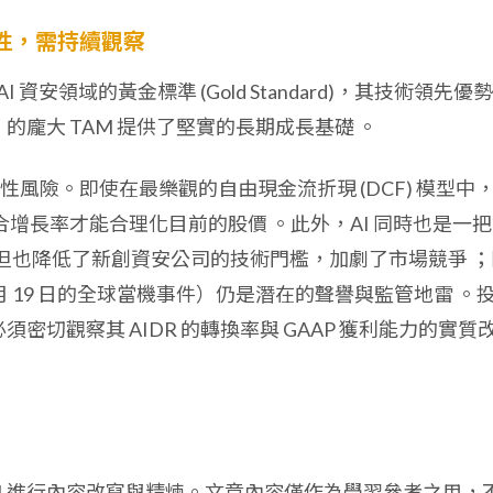
性，需持續觀察
 AI 資安領域的黃金標準 (Gold Standard)，其技術領先優
0 年）的龐大 TAM 提供了堅實的長期成長基礎
。
風險。即使在最樂觀的自由現金流折現 (DCF) 模型中
F 複合增長率才能合理化目前的股價
。此外，AI 同時也是一
ike，但也降低了新創資安公司的技術門檻，加劇了市場競爭
；
7 月 19 日的全球當機事件）仍是潛在的聲譽與監管地雷
。
須密切觀察其 AIDR 的轉換率與 GAAP 獲利能力的實質
I 進行內容改寫與精煉。文章內容僅作為學習參考之用，