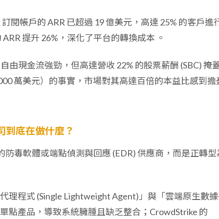
ex 訂閱帳戶的 ARR 已超過 19 億美元，高達 25% 的客戶進
均 ARR 提升 26%，深化了平台的轉換成本
。
自由現金流強勁，但高達營收 22% 的股票薪酬 (SBC) 掩
3,000 萬美元）的事實，市場對其高達百倍的本益比感到擔
間公司到底在做什麼？
家單純的防毒軟體或端點偵測與回應 (EDR) 供應商，而是正轉型
。
(Single Lightweight Agent)」與「雲端原生數
產品，導致系統臃腫且缺乏整合；CrowdStrike 的