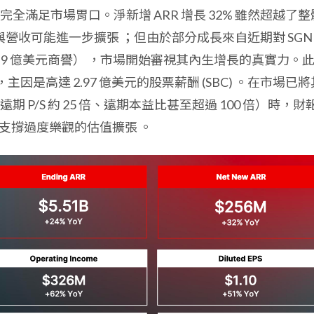
滿足市場胃口。淨新增 ARR 增長 32% 雖然超越了整
利潤與營收可能進一步擴張
；但由於部分成長來自近期對 SGN
獻近 9 億美元商譽）
，市場開始審視其內生增長的真實力。
，主因是高達 2.97 億美元的股票薪酬 (SBC)
。在市場已將
P/S 約 25 倍、遠期本益比甚至超過 100 倍）時，財
足以支撐過度樂觀的估值擴張
。