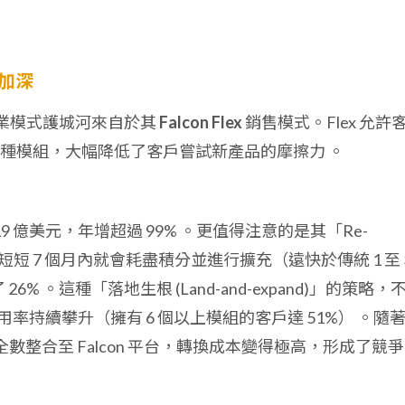
。
續加深
 的商業模式護城河來自於其
Falcon Flex
銷售模式。Flex 允許
各種模組，大幅降低了客戶嘗試新產品的摩擦力
。
 19 億美元，年增超過 99%
。更值得注意的是其「Re-
短短 7 個月內就會耗盡積分並進行擴充（遠快於傳統 1 至 
 26%
。這種「落地生根 (Land-and-expand)」的策略，
採用率持續攀升（擁有 6 個以上模組的客戶達 51%）
。隨
全數整合至 Falcon 平台，轉換成本變得極高，形成了競