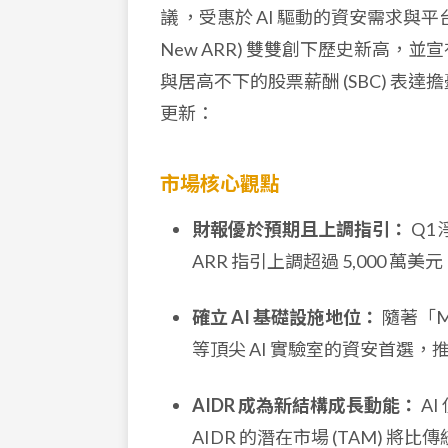
議
，受惠於 AI 驅動的資安需求與
New ARR) 雙雙創下歷史新高，並宣
與居高不下的股票薪酬 (SBC) 表
更新：
市場核心觀點
財報優於預期且上調指引：
Q1 
ARR 指引上調超過 5,000 萬美元
確立 AI 基礎設施地位：
隨著「Myt
等頂尖 AI 實驗室的資安首選，推
AIDR 成為新結構成長動能：
AI
AIDR 的潛在市場 (TAM) 將比傳