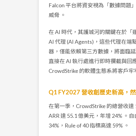
Falcon 平台將資安視為「數據問
威脅
。
在 AI 時代，其護城河的關鍵在於「運行
AI 代理 (AI Agents)，這些代理
器，僅能依賴第三方數據，將面臨延遲與
直接在 AI 執行處進行即時攔截與回應 (
CrowdStrike 的軟體生態系將
Q1 FY2027 營收創歷史新高
在第一季，CrowdStrike 的總營
ARR 達 55.1 億美元，年增 24%
。自由
34%，Rule of 40 指標高達 59%
。