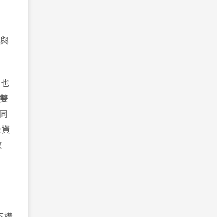
勢與
，也
把雙
同
投資
改
不構