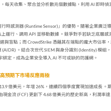
題」，每天收集、聚合並分析數兆個數據點，利用 AI 即時偵
時感測器 (Runtime Sensor)」的優勢。隨著企業廣泛
在端點上運行、調用 API 並移動數據
。競爭對手若缺乏底層感
盲點；而 CrowdStrike 憑藉其在端點的龐大市佔率
AIDR)
。結合次世代 SIEM 與身分識別 (Identity) 模組，
客戶牢牢綁定，成為企業安全導入 AI 不可或缺的防護網。
，然高預期下市場反應兩極
收達 13.9 億美元，年增 26%，連續四個季度實現加速成長
。
現金流 (FCF) 更創下 4.68 億美元的歷史新高，利潤率達