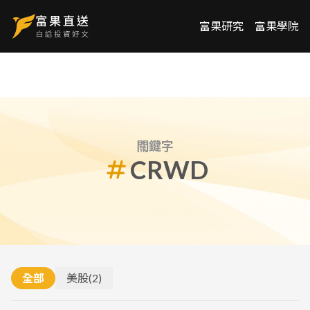
富果研究
富果學院
關鍵字
CRWD
全部
美股
(
2
)