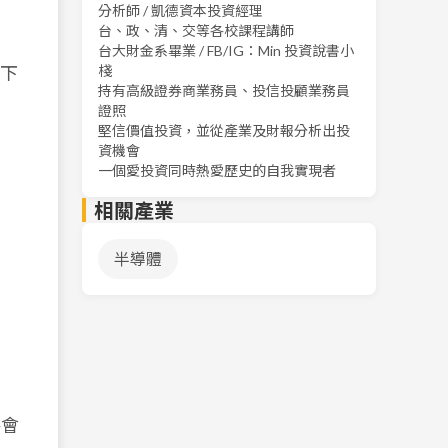
分析師 / 凱德資本投資經理
台、政、清、交等各校課程講師
台大財金系畢業 / FB/IG：Min 投資說書小
以下
棧
持有高級證券商業務員、投信投顧業務員
證照
堅信價值投資，並從產業及財報分析出投
資機會
一個愛投資同時熱愛歷史的自我實現者
相關產業
半導體
將會