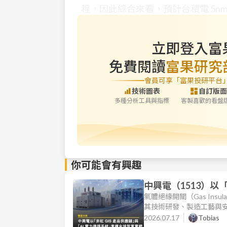
程，因此綜合來看，預計台積電 5nm
立即登入富
免費閱讀
富果研究
會員可享「富果投研平台
技術圖表
自訂版面
多種分析工具與指標
客製喜歡的看盤
你可能會有興趣
中興電（1513）以
網新秩序
氣體絕緣開關（Gas Insu
其技術研發、製造工藝與安
難度主要體現在高壓絕緣
2026.07.17
Tobias
來，全球重電產業高度依賴