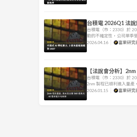
台積電 2026Q1 
台積電（市：2330）於 20
動的不確定性，公司單季營
勁成長給予高度肯定，推動
2026.04.16
富果研究
率稀釋壓力 ，仍是市場關
【法說會分析】2nm
台積電（市：2330）於 20
2nm 製程已順利進入量產，
HPC 的需求超過市場預期。
2026.01.15
富果研究
展現強大定價權與成本控管