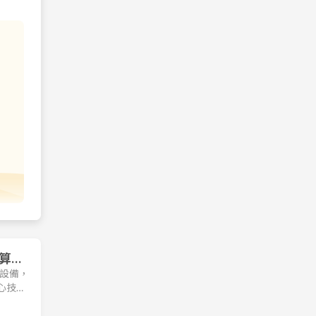
智算電
護設備，
心技術
長期以