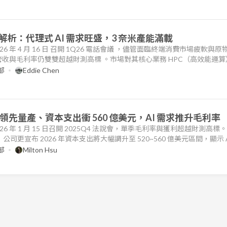
法說解析：代理式 AI 需求旺盛，3 奈米產能滿載
26 年 4 月 16 日 召開 1Q26 電話會議 ，儘管面臨終端消費市場疲軟與原
收與毛利率仍雙雙超越財測高標 。市場對其核心業務 HPC（高效能運算
全年資本支出上修至指引高標 。然而，海外擴廠與 2 奈米初期量產帶來
部
Eddie Chen
注的長期變數。以下為市場核心觀點更新： 市場核心觀點 受惠於
 領先量產、資本支出衝 560 億美元，AI 需求推升毛利率
26 年 1 月 15 日召開 2025Q4 法說會，單季毛利率與獲利超越財測高標
公司更宣布 2026 年資本支出將大幅調升至 520~560 億美元區間，顯示 A
以下為核心觀點更新： 法說會核心觀點 2025Q4 獲利超預期，毛利率 62
部
Milton Hsu
能力 資本支出狂飆至 56