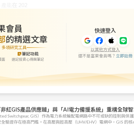
 產能
在 202
果會員
快速登入
部
的精選文章
」多項研究工具
以其他方式登入
筆記功能
還不是富果會員嗎？
立即註冊
版面
速記投資心得與筆記
「非紅GIS產品供應鏈」與「AI電力備援系統」重構全球
lated Switchgear, GIS）作為電力系統輸配電網路中不可或缺的控制與保
全驗證存在極高門檻。在高壓與超高壓（UHV/EHV）電網中，GIS 的核
介質的物理特性控制以及開斷電流時產生電弧的快速熄滅（消弧）機制。
六氟化硫（SF6）氣體，因其具備極佳的電介質強度、卓越的化