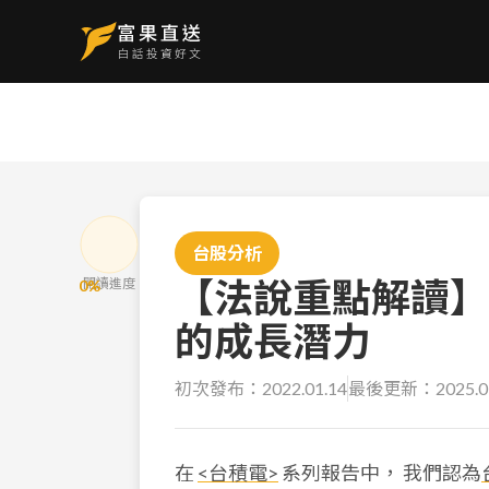
台股分析
【法說重點解讀】
閱讀進度
0
%
的成長潛力
初次發布：
2022.01.14
最後更新：
2025.0
在
<台積電>
系列報告中， 我們認為