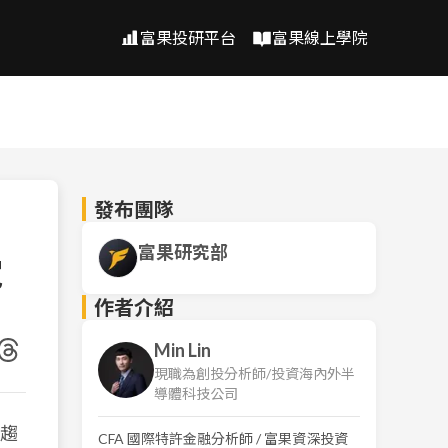
富果投研平台
富果線上學院
發布團隊
富果研究部
電
作者介紹
Min Lin
現職為創投分析師/投資海內外半
導體科技公司
大趨
CFA 國際特許金融分析師 / 富果資深投資