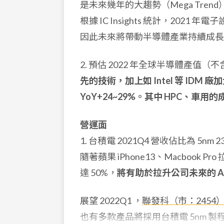
是未來幾年的大趨勢（Mega Tre
根據 IC Insights 統計，2021 年
因此未來將帶動半導體產業持續成長
2. 預估 2022 年全球半導體產值（不
先的技術，加上如 Intel 等 ID
YoY+24~29%。其中 HPC、車
營運面
1. 台積電 2021Q4 營收佔比為 5nm 
隨著蘋果 iPhone13、Macboo
達 50%，
將有助於拉升公司未來的 A
展望 2022Q1 ，
聯發科（市：2454
也有多款產品將採用台積電 5nm 製程，甚