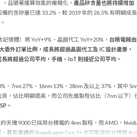
nd），且隨著運算效能的複雜化，
產品矽含量也將持續增加
電子設備的含矽量已達 33.2%，較 2019 年的 26.5% 有明顯成
。
含記憶體）將 YoY+9%，晶圓代工 YoY+20%，
台積電藉由
M 廠加大委外訂單比例，成長將超過晶圓代工及 IC 設計產業，
用的成長將超過公司平均，手機、IoT 則接近公司平均。
23%、7nm 27%、16nm 13%、28nm 及以上 37%，其中 5n
k Pro 拉貨，佔比明顯提高，而公司先進製程佔比（7nm 以下）
SP。
）
的天璣 9000 已採用台積電的 4nm 製程，而 AMD、Nvidi
至高通的 Snapdragon Gen 1+ 也可能改採台積電 4nm