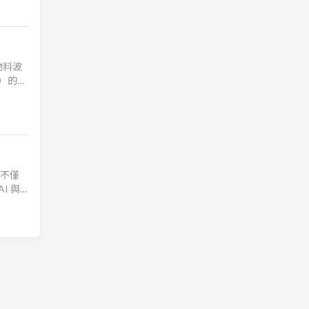
物料波
）的強
的毛利
。不僅
I 與
.3%