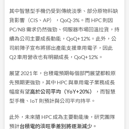
其中智慧型手機仍受到傳統淡季、部分原物料缺
貨影響（CIS、AP），QoQ-3%。而 HPC 則因
PC/NB 需求仍然強勁、伺服器市場回溫拉貨，持
續為公司主要成長動能，QoQ+12%。此外，公
司前陣子宣布將挪出產能支援車用電子，因此
Q2 車用營收也有明顯成長，QoQ+12%。
展望 2021 年，台積電預期每個部門展望都較原
先預期更強勁，其中 HPC 與車用電子業務成長
幅度有望
高於公司平均（YoY+20%）
，而智慧
型手機、IoT 則預計與公司平均持平。
此外，未來隨 HPC 成為主要動能後，研究團隊
預計
台積電的淡旺季差別將逐漸減少。