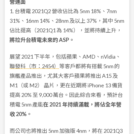
營運面
1. 台積電 2021Q2 營收佔比為 5nm 18%、7nm
31%、16nm 14%、28nm 及以上 37%，其中 5nm
佔比提高（2021Q1 為 14%），並將持續上升，
將拉升台積電未來的 ASP。
展望 2021 下半年，包括蘋果、AMD、nVidia、
聯發科（市：2454）
等客戶都將有搭載 5nm 的
旗艦產品推出，尤其大客戶蘋果將推出 A15 及
M1（或 M2） 晶片，更在近期將 iPhone 13 備貨
提高 20% 至 9,000 萬台。因此綜合來看，預計台
積電 5nm 產能
在 2021 年持續滿載，將佔全年營
收 20%。
而公司也將推出 5nm 加強版 4nm，
將在 2021Q3