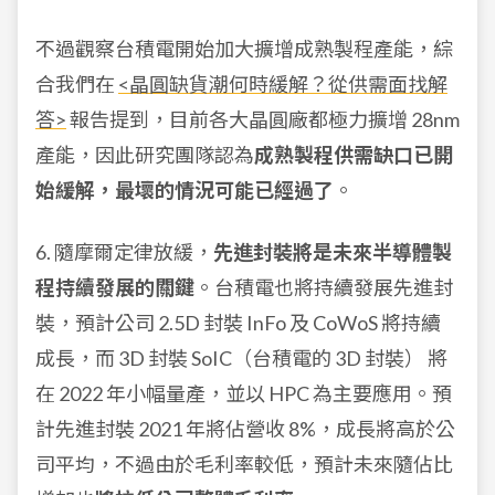
不過觀察台積電開始加大擴增成熟製程產
能，綜
合我們在
<晶圓缺貨潮何時緩解？從供需面找解
答
>
報告提到，目前各大晶圓廠都極力擴增 28nm
產能，因此研究團隊認為
成熟製程供需缺口已開
始緩解，最壞的情況可能已經過了
。
6. 隨摩爾定律放緩，
先進封裝將是未來半導體製
程持續發展的關鍵
。台積電也
將持續發展先進封
裝，預計公司 2.5D 封裝 InFo 及 CoWoS 將持續
成長，而 3D 封裝 SoIC（台積電的 3D 封裝） 將
在 2022 年小幅量產，並以 HPC 為主要應用。預
計先進封裝 2021 年將佔營收 8%，成長將高於公
司平均，不過由於毛利率較低，預計未來隨佔比