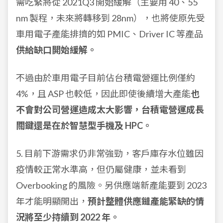
需吃緊將從 2021Q3 開始緩解（主要用 40、55
nm 製程，未來將轉移到 28nm），也將使原先受
車用電子產能排擠的如 PMIC、Driver IC 等產品
供給缺口開始緩解。
不過由於車用電子目前佔台積電營運比例僅約
4%，且 ASP 也較低，因此即使後續增大產能
也
不會對公司營運造成太大影響，台積電營運成長
關鍵還是在於智慧型手機及 HPC。
5. 目前下游需求仍非常強勁，客戶庫存水位雖因
疫情較正常水準高，但仍屬健康，並未看到
Overbooking 的風險。另供應端新產能要到 2023
年才能明顯開出，
預計整體供應鏈產能緊缺的情
況將至少持續到 2022 年。