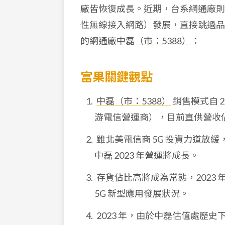
廠皆恢復成長。近期，台系網通廠則有望受惠 5
性無線接入網路）發展，直接跳過品牌
的網通廠
中磊（市：5388）
：
富果關鍵觀點
中磊（市：5388）
銷售模式自 
游電信營運商），目前直供營收
雖北美電信商 5G 投資力道放
中磊 2023 年營運將成長。
存貨佔比高將成為常態，2023
5G 新型應用發展狀況。
2023 年，由於中磊估值處歷