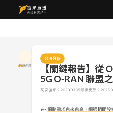
台股分析
【關鍵報告】從 
閱讀進度
0
%
5G O-RAN 聯
初次發布：
2023.03.05
最後更新：
2025.0
在<
網路需求愈來愈高，網通相關設