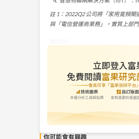
智慧物聯網解決方案（IoT）：IP
註 1：2022Q2 公司將「家用寬
與「電信營運商業務」，實質上部門
2023/3
立即登入富
免費閱讀
富果研究
會員可享「富果投研平台
技術圖表
自訂版面
多種分析工具與指標
客製喜歡的看盤
你可能會有興趣