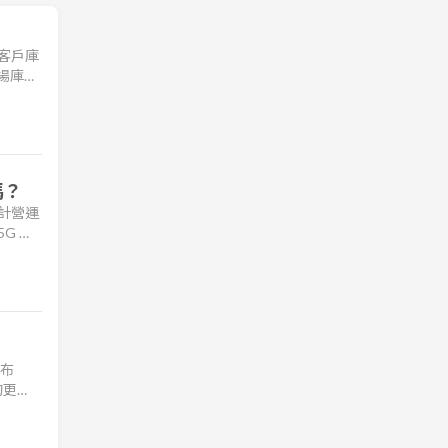
因客戶庫
市場庫存
基地
嗎？
預計營運
G 高
機業務
公布
的更
佔