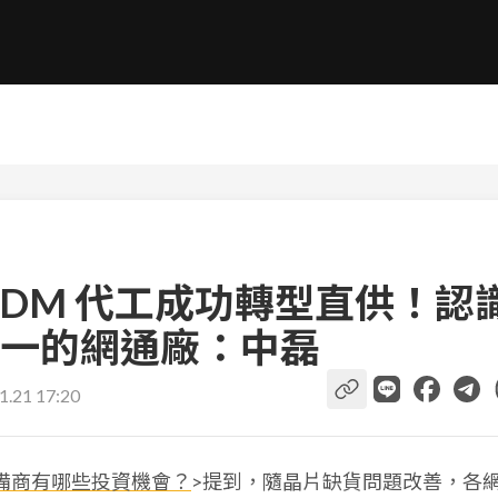
ODM 代工成功轉型直供！認
盟之一的網通廠：中磊
1.21 17:20
備商有哪些投資機會？
>提到，隨晶片缺貨問題改善，各