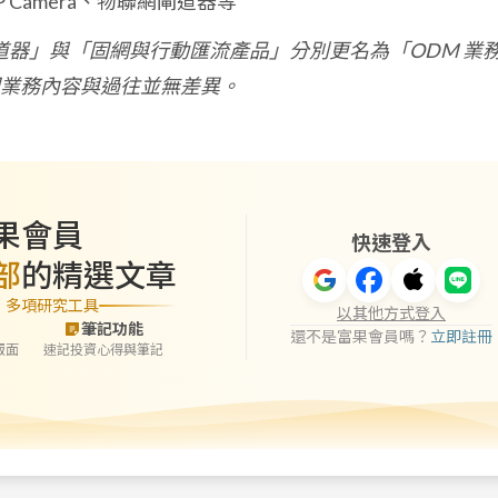
 Camera、物聯網閘道器等
頻閘道器」與「固網與行動匯流產品」分別更名為「ODM 業
業務內容與過往並無差異。
果會員
快速登入
部
的精選文章
」多項研究工具
以其他方式登入
筆記功能
還不是富果會員嗎？
立即註冊
版面
速記投資心得與筆記