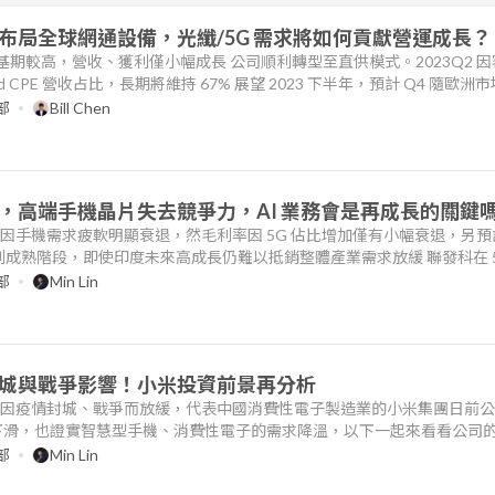
布局全球網通設備，光纖/5G 需求將如何貢獻營運成長？
2 因基期較高，營收、獲利僅小幅成長 公司順利轉型至直供模式。2023Q2 
nd CPE 營收占比，長期將維持 67% 展望 2023 下半年，預計 Q4 隨歐洲
體營收將持續成長 針對北美 BEAD 法案，中磊將從 I&I 產品（如小型
部
Bill Chen
至 15% 除了鄉村的網路覆蓋，20
，高端手機晶片失去競爭力，AI 業務會是再成長的關鍵
營收因手機需求疲軟明顯衰退，然毛利率因 5G 佔比增加僅有小幅衰退，另
已到成熟階段，即使印度未來高成長仍難以抵銷整體產業需求放緩 聯發科在 5
與高通、蘋果有效競爭，以及手機廠客戶開始自研晶片等威脅下，判斷手
部
Min Lin
 等高成長的 SmartEdge 業務營收占比仍小，短期難有明顯貢獻；以目
城與戰爭影響！小米投資前景再分析
年以來因疫情封城、戰爭而放緩，代表中國消費性電子製造業的小米集團日前
明顯下滑，也證實智慧型手機、消費性電子的需求降溫，以下一起來看看公司
為 734 億元人民幣（以下同），YoY-4.6%、QoQ-14.3%，其中智慧型手機
部
Min Lin
互聯網服務 9.7%、其他 1.3%。海外收入佔比 5