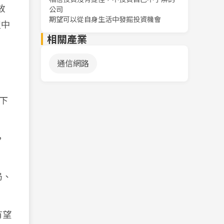
放
公司
期望可以從自身生活中發掘投資機會
盟中
相關產業
通信網路
下
，
局、
有望