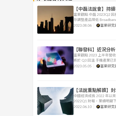
【中磊法說會】持續
富果觀點 中磊 2023Q
存調整產品降低 Broadba
調整完畢、印度訂單放量，整
2023.08.06
富果研究
台）切入，目標提升營收占比
【聯發科】近況分析
富果觀點 2023 上半年
將於 Q3 回溫 手機產業
端晶片無法在中高端市場
2023.05.05
富果研究
難以再有高成長 車用、AI
【法說重點解讀】封
中國經濟成長 2022 
2022Q1 財報，業績
新： 小米 2022Q1 營收
2022.06.10
富果研究
62.4%、IoT 26.6%、