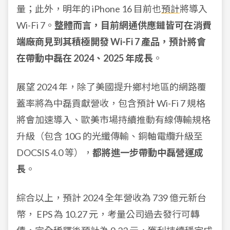
量；此外，明年的 iPhone 16 目前也
預計
將導入
Wi-Fi 7。
整體而言，目前網通供應鏈皆可在消費
端廠商見到其積極開發 Wi-Fi 7 產品，預計將會
在帶動中磊在 2024、2025 年成長
。
展望 2024 年，除了美國提升鄉村地區的網路覆
蓋率將為中磊貢獻營收，包含預計 Wi-Fi 7 規格
將會加速導入、歐美市場持續推動有線傳輸規格
升級（包含 10G 的光纖傳輸、銅軸電纜升級至
DOCSIS 4.0 等），
都將進一步帶動中磊營運成
長
。
綜合以上，預計 2024 全年營收為 739 億元新台
幣， EPS 為 10.27 元，考量公司過去發行可轉