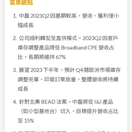
富果觀點
中磊 2023Q2 因基期較高，營收、獲利僅小
幅成長
公司順利轉型至直供模式。2023Q2 因客戶
庫存調整產品降低 Broadband CPE 營收占
比，長期將維持 67%
展望 2023 下半年，預計 Q4 隨歐洲市場庫存
調整完畢、印度訂單放量，整體營收將持續
成長
針對北美 BEAD 法案，中磊將從 I&I 產品
（如小型基地台）切入，目標提升營收占比
至 15%