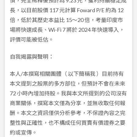
債，完全稀釋後預計為 9.23 元，獲利持續穩定成
長，以目前股價 117 元計算 Foward P/E 約為 12
倍，低於其歷史本益比 15～20 倍，考量印度市
場將快速成長、Wi-Fi 7 將於 2024 年快速導入，
評價可能被低估。
自我揭露與聲明：
本人/本撰寫相關團體（ 以下簡稱我 ）目前持有
本文提到之股票的多方部位，但預計不會在未來
72 小時內增加持股。我與本文所提到的公司沒有
商業關係，撰寫本文僅為分享，並無收取任何報
酬。本文之資訊僅供分析參考，不保證內容之完
整性與正確性，也不構成任何買賣有價證券之要
約或宣傳。