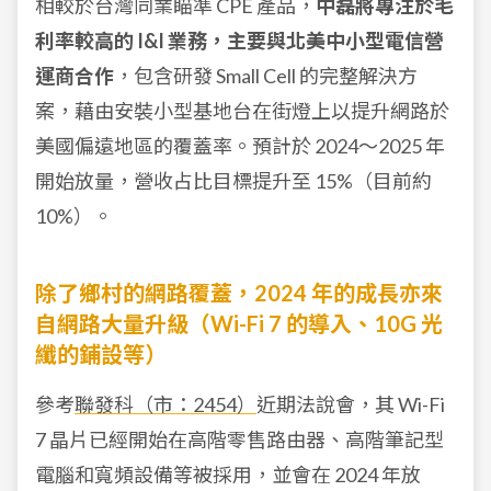
相較於台灣同業瞄準 CPE 產品，
中磊將專注於毛
利率較高的 I&I 業務，主要與北美中小型電信營
運商合作
，包含研發 Small Cell 的完整解決方
案，藉由安裝小型基地台在街燈上以提升網路於
美國偏遠地區的覆蓋率。預計於 2024～2025 年
開始放量，營收占比目標提升至 15%（目前約
10%）。
除了鄉村的網路覆蓋，2024
年的成長亦來
自網路大量升級（Wi-Fi 7 的導入、10G 光
纖的鋪設等）
參考
聯發科（市：2454）
近期法說會，其 Wi-Fi
7 晶片已經開始在高階零售路由器、高階筆記型
電腦和寬頻設備等被採用，並會在 2024 年放