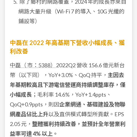
除了鄉村的網路覆蓋，2024 年的成長亦來自
網路大量升級（Wi-Fi 7 的導入、10G 光纖的
鋪設等）
中磊在 2022 年高基期下營收小幅成長、獲
利改善
中磊（ 市：5388）
2022Q2 營收 156.6 億元新台
幣（以下同），YoY+3.0%、QoQ 持平，
主因去
年基期較高且下游電信營運商持續調整庫存，僅
小幅成長
；毛利率 14.6%，YoY+1.4ppts、
QoQ+0.9ppts，則因
企業網通、基礎建設及物聯
網產品佔比上升
以及直供模式轉型所貢獻。EPS
2.05 元，
整體獲利持續改善，並預計全年營業利
益率可達 4% 以上。