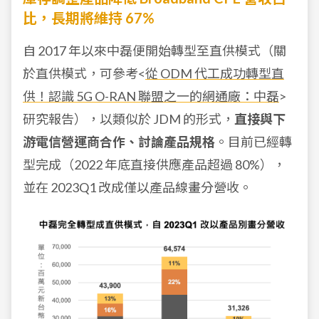
比，長期將維持 67%
自 2017 年以來中磊便開始轉型至直供模式（關
於直供模式，可參考<
從 ODM 代工成功轉型直
供！認識 5G O-RAN 聯盟之一的網通廠：中磊
>
研究報告），以類似於 JDM 的形式，
直接與下
游電信營運商合作、討論產品規格
。目前已經轉
型完成（2022 年底直接供應產品超過 80%），
並在 2023Q1 改成僅以產品線畫分營收。