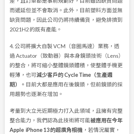
差，且訂單都是事前規劃好，目前雖因缺貨問題
而遞延但並不會取消。此外，目前塑料方面並無
缺貨問題，因此公司仍將持續備貨，避免排擠到
2021H2 的既有產能。
4. 公司將擴大自製 VCM（音圈馬達）業務，透
過 Actuator（致動器）與本身鏡頭技術（Lens）
的整合，將可縮小整體鏡頭體積，使整體手機更
輕薄，也可
減少客戶的 Cycle Time（生產週
期）。
目前大都是應用在後鏡頭，但前鏡頭的採
用趨勢也逐漸在增加。
考量到大立光近期極力打入此領域，且擁有完整
整合能力，我們認為此技術將可能
被應用在今年
Apple iPhone 13 的超廣角相機
，若情況屬實，