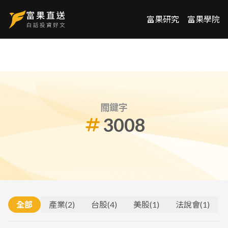
富果研究
富果學院
關鍵字
3008
全部
產業
(
2
)
台股
(
4
)
美股
(
1
)
法說會
(
1
)