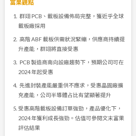
富果觀點
群翊 PCB、載板設備佈局完整，獲近乎全球
載板廠採用
高階 ABF 載板供需狀況緊繃，供應商持續提
升產能，群翊將直接受惠
PCB 製造商南向設廠趨勢下，預期公司可在
2024 年起受惠
先進封裝產能嚴重供不應求，受惠晶圓廠擴
充產能，公司半導體占比有望顯著提升
受惠高階載板設備訂單強勁，產品優化下，
2024 年獲利成長強勁。估值可參閱文末富果
評估結果