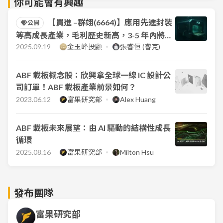
你可能會有興趣
【買進 –群翊(6664)】應用先進封裝
公開
等高成長產業，毛利歷史新高，3-5 年內將無
明顯競爭對手
2025.09.19
金玉峰投顧
張睿恒 (睿克)
ABF 載板概念股：欣興拿全球一線 IC 設計公
司訂單！ABF 載板產業前景如何？
2023.06.12
富果研究部
Alex Huang
ABF 載板未來展望：由 AI 驅動的結構性成長
循環
2025.08.16
富果研究部
Milton Hsu
發布團隊
富果研究部