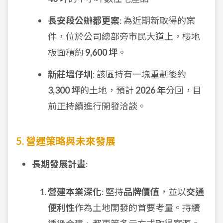
長安段公辦都更案
: 為近期新取得的案
件，位於公司總部旁市民大道上，樓地
板面積約
9,600 坪
。
新莊塭仔圳
: 該區持有一塊重劃後約
3,300 坪
的土地，預計
2026 年
分回，目
前正持續進行開發洽談。
5. 營運策略與未來發展
長期發展計畫
:
營建本業深化
: 堅持
品牌價值
，並以
交通
便利性
作為土地開發的首要考量。持續