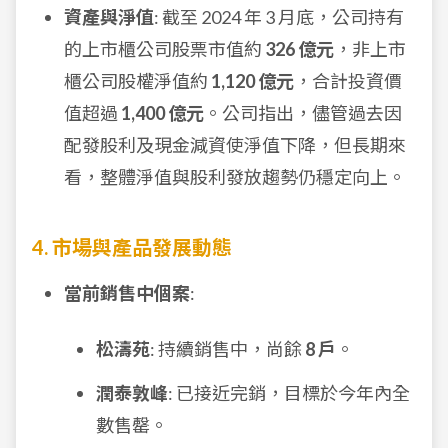
資產與淨值
: 截至 2024 年 3 月底，公司持有
的上市櫃公司股票市值約
326 億元
，非上市
櫃公司股權淨值約
1,120 億元
，合計投資價
值超過
1,400 億元
。公司指出，儘管過去因
配發股利及現金減資使淨值下降，但長期來
看，整體淨值與股利發放趨勢仍穩定向上。
4. 市場與產品發展動態
當前銷售中個案
:
松濤苑
: 持續銷售中，尚餘
8 戶
。
潤泰敦峰
: 已接近完銷，目標於今年內全
數售罄。