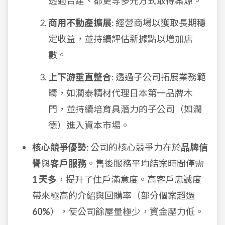
透過合建、都更等多元方式取得案源。
商用不動產擴展
: 經營商場以獲取長期穩
定收益，並持續評估新據點以增加店
數。
上下游垂直整合
: 透過子公司拓展業務範
疇，如潤泰精材代理日本第一品牌木
門，並持續培育具潛力的子公司（如潤
德）進入資本市場。
核心競爭優勢
: 公司的核心競爭力在於
品牌信
譽
與
客戶服務
。售後服務平均結案時間僅需
1 天多
，提升了住戶滿意度。高客戶忠誠度
帶來極高的介紹與回購率（部分個案超過
60%
），使公司餘屋量極少，資金壓力低。