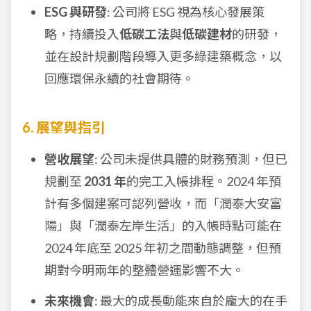
ESG 與研發
: 公司將 ESG 視為核心發展策
略，持續投入
低碳工法
與
低碳建材
的研發，
並在設計規劃階段導入更多綠建築概念，以
回應環保永續的社會期待。
6. 展望與指引
營收展望
: 公司未提供具體的財務預測，但已
規劃至
2031 年
的完工入帳排程。2024 年預
計有多個建案可認列營收，而「潤泰大安富
陽」與「潤泰左岸生活」的入帳時點可能在
2024 年底至 2025 年初之間動態調整，但預
期對今明兩年的整體營運影響不大。
未來機會
: 最大的成長動能來自於龐大的在手