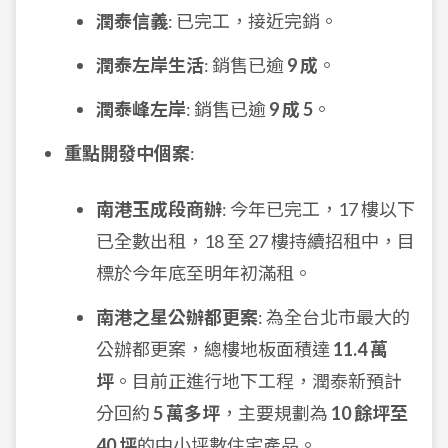
潤泰信義
: 已完工，接近完銷。
潤泰左岸生活
: 銷售已逾
9 成
。
潤泰峰左岸
: 銷售已逾
9 成 5
。
重點開發中個案
:
南港玉成段商辦
: 今年已完工，17 樓以下
已全數出租，18 至 27 樓持續招租中，目
標於今年底至明年初滿租。
南港之星公辦都更案
: 為全台北市最大的
公辦都更案，總樓地板面積達
11.4 萬
坪
。目前正進行地下工程，潤泰新預計
分回約
5 萬多坪
，主要規劃為
10 餘坪至
40 坪
的中小坪數住宅產品。