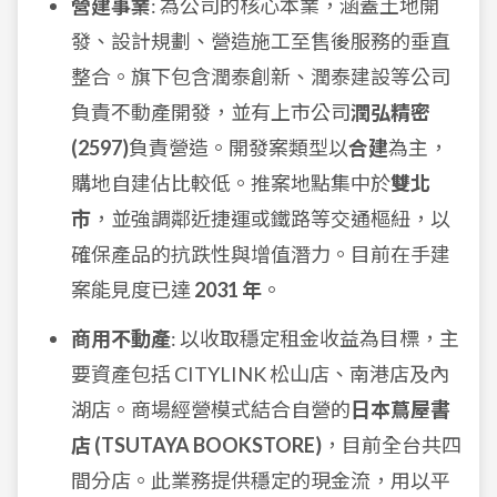
營建事業
: 為公司的核心本業，涵蓋土地開
發、設計規劃、營造施工至售後服務的垂直
整合。旗下包含潤泰創新、潤泰建設等公司
負責不動產開發，並有上市公司
潤弘精密
(2597)
負責營造。開發案類型以
合建
為主，
購地自建佔比較低。推案地點集中於
雙北
市
，並強調鄰近捷運或鐵路等交通樞紐，以
確保產品的抗跌性與增值潛力。目前在手建
案能見度已達
2031 年
。
商用不動產
: 以收取穩定租金收益為目標，主
要資產包括 CITYLINK 松山店、南港店及內
湖店。商場經營模式結合自營的
日本蔦屋書
店 (TSUTAYA BOOKSTORE)
，目前全台共四
間分店。此業務提供穩定的現金流，用以平