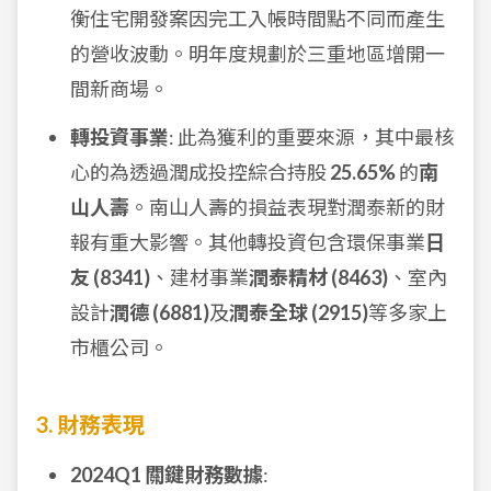
衡住宅開發案因完工入帳時間點不同而產生
的營收波動。明年度規劃於三重地區增開一
間新商場。
轉投資事業
: 此為獲利的重要來源，其中最核
心的為透過潤成投控綜合持股
25.65%
的
南
山人壽
。南山人壽的損益表現對潤泰新的財
報有重大影響。其他轉投資包含環保事業
日
友 (8341)
、建材事業
潤泰精材 (8463)
、室內
設計
潤德 (6881)
及
潤泰全球 (2915)
等多家上
市櫃公司。
3. 財務表現
2024Q1 關鍵財務數據
: