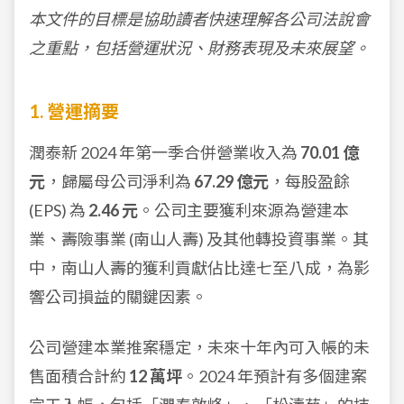
本文件的目標是協助讀者快速理解各公司法說會
之重點，包括營運狀況、財務表現及未來展望。
1. 營運摘要
潤泰新 2024 年第一季合併營業收入為
70.01 億
元
，歸屬母公司淨利為
67.29 億元
，每股盈餘
(EPS) 為
2.46 元
。公司主要獲利來源為營建本
業、壽險事業 (南山人壽) 及其他轉投資事業。其
中，南山人壽的獲利貢獻佔比達七至八成，為影
響公司損益的關鍵因素。
公司營建本業推案穩定，未來十年內可入帳的未
售面積合計約
12 萬坪
。2024 年預計有多個建案