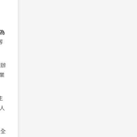
為
等
與辦
業
主
人
泰全