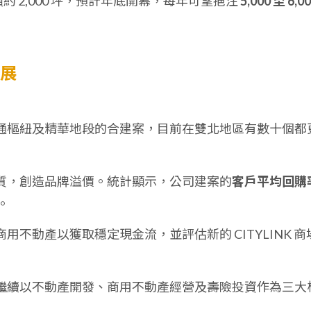
約 2,000 坪，預計年底開幕，每年可望挹注
5,000 至 6,0
發展
通樞紐及精華地段的合建案，目前在雙北地區有數十個都
質，創造品牌溢價。統計顯示，公司建案的
客戶平均回購
。
用不動產以獲取穩定現金流，並評估新的 CITYLINK 商
繼續以不動產開發、商用不動產經營及壽險投資作為三大