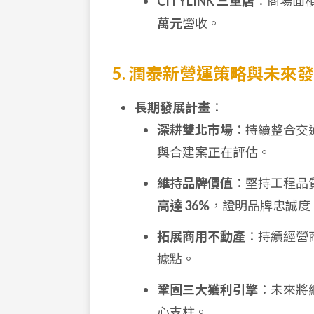
CITYLINK 三重店
：商場面積
萬元
營收。
5. 潤泰新營運策略與未來
長期發展計畫
：
深耕雙北市場
：持續整合交
與合建案正在評估。
維持品牌價值
：堅持工程品
高達 36%
，證明品牌忠誠度
拓展商用不動產
：持續經營商
據點。
鞏固三大獲利引擎
：未來將
心支柱。