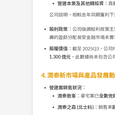
營建本業及其他轉投資
：貢
公司說明，相較去年同期獲利下
股利政策
：公司強調股利政策主
壽的盈餘分配易受金融市場未實
股權價值
：截至 2025Q3，
1,300 億元
，此數據尚未包含公
4. 潤泰新市場與產品發展
營建案銷售狀況
：
潤泰敦峯
：豪宅案已
全數完
潤泰之森 (北士科)
：銷售率