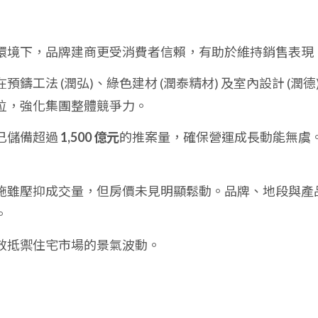
環境下，品牌建商更受消費者信賴，有助於維持銷售表現
鑄工法 (潤弘)、綠色建材 (潤泰精材) 及室內設計 (潤德)
位，強化集團整體競爭力。
已儲備超過
1,500 億元
的推案量，確保營運成長動能無虞
施雖壓抑成交量，但房價未見明顯鬆動。品牌、地段與產
。
效抵禦住宅市場的景氣波動。