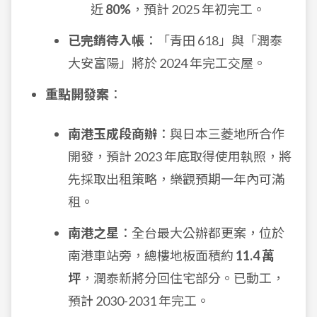
近
80%
，預計 2025 年初完工。
已完銷待入帳
：「青田 618」與「潤泰
大安富陽」將於 2024 年完工交屋。
重點開發案
：
南港玉成段商辦
：與日本三菱地所合作
開發，預計 2023 年底取得使用執照，將
先採取出租策略，樂觀預期一年內可滿
租。
南港之星
：全台最大公辦都更案，位於
南港車站旁，總樓地板面積約
11.4 萬
坪
，潤泰新將分回住宅部分。已動工，
預計 2030-2031 年完工。