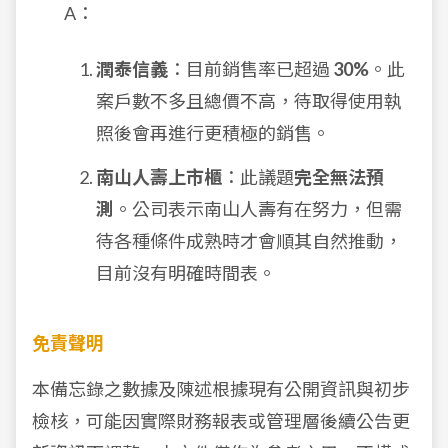
A：
潤泰信義
：目前銷售率已超過
30%
。此
案戶數不多且總價不高，待取得使用執
照後會再進行更積極的銷售。
南山人壽上市櫃
：此議題
完全無法預
測
。公司表示南山人壽有在努力，但需
待各種條件成熟時才會順其自然推動，
目前沒有明確時間表。
免責聲明
本備忘錄之數據及陳述根據現有公開資訊與初步
檢核，可能因實際財務報表或管理層後續公告更