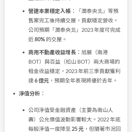
營建本業穩定入帳
：「潤泰央北」等預
售案完工後持續交屋，貢獻穩定營收。
公司預期「潤泰央北」2023 年度可完成
近
80%
的交屋。
商用不動產收益增長
：旭展（南港
BOT）與百益（松山 BOT）兩大商場的
租金收益穩定，2023 年前三季貢獻獲利
達
6 億元
，預期全年表現將優於去年。
淨值分析
：
公司淨值受金融資產（主要為南山人
壽）公允價值波動影響較大。2022 年底
每股淨值一度降至
25 元
，但隨著市況回