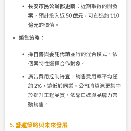
長安市民公辦都更案
：近期取得的開發
案，預計投入近
50 億元
，可創造約
110
億元
的價值。
銷售策略
：
採
自售
與
委託代銷
並行的混合模式，依
個案特性選擇合作對象。
廣告費用控制得宜，銷售費用率平均僅
約
2%
，遠低於同業。公司將資源更集中
於提升工程品質，依靠口碑與品牌力帶
動銷售。
5. 營運策略與未來發展