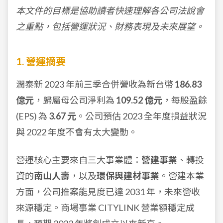
本文件的目標是協助讀者快速理解各公司法說會
之重點，包括營運狀況、財務表現及未來展望。
1. 營運摘要
潤泰新 2023 年前三季合併營收為新台幣
186.83
億元
，歸屬母公司淨利為
109.52 億元
，每股盈餘
(EPS) 為
3.67 元
。公司預估 2023 全年度損益狀況
與 2022 年度不會有太大變動。
營運核心主要來自三大事業體：
營建事業
、轉投
資的
南山人壽
，以及
環保與建材事業
。營建本業
方面，公司推案能見度已達 2031 年，未來營收
來源穩定。商場事業 CITYLINK 營業額穩定成