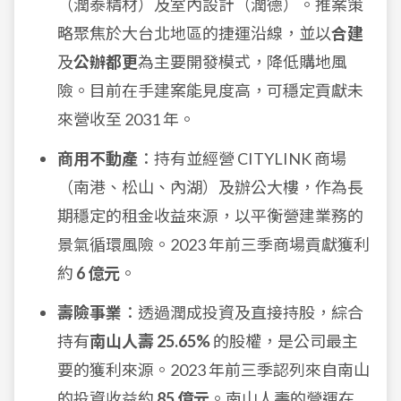
（潤泰精材）及室內設計（潤德）。推案策
略聚焦於大台北地區的捷運沿線，並以
合建
及
公辦都更
為主要開發模式，降低購地風
險。目前在手建案能見度高，可穩定貢獻未
來營收至 2031 年。
商用不動產
：持有並經營 CITYLINK 商場
（南港、松山、內湖）及辦公大樓，作為長
期穩定的租金收益來源，以平衡營建業務的
景氣循環風險。2023 年前三季商場貢獻獲利
約
6 億元
。
壽險事業
：透過潤成投資及直接持股，綜合
持有
南山人壽 25.65%
的股權，是公司最主
要的獲利來源。2023 年前三季認列來自南山
的投資收益約
85 億元
。南山人壽的營運在