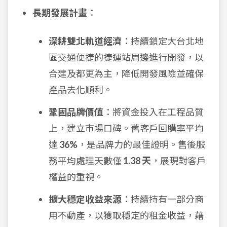
長期發展計畫
：
深耕雙北軌道經濟
：持續鎖定大台北地
區交通便捷的捷運站周邊進行開發，以
合建及都更為主，降低開發風險並確保
產品去化順利。
鞏固品牌價值
：將資金投入在工程品質
上，建立市場口碑。舊客戶回購率平均
達
36%
，是品牌力的最佳證明。售後服
務平均處理天數僅
1.38 天
，展現對客戶
權益的重視。
擴大穩定收益來源
：持續持有一部分商
用不動產，以獲取穩定的租金收益，藉