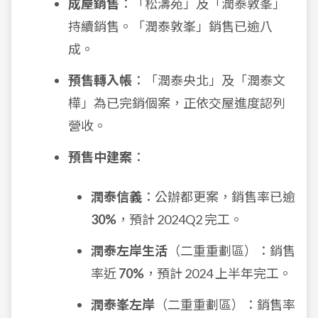
成屋銷售
：「松濤苑」及「潤泰敦峯」
持續銷售。「潤泰敦峯」銷售已逾八
成。
預售轉入帳
：「潤泰央北」及「潤泰文
樺」為已完銷個案，正依交屋進度認列
營收。
預售中建案
：
潤泰信義
：公辦都更案，銷售率已逾
30%
，預計 2024Q2 完工。
潤泰左岸生活
（二重重劃區）：銷售
率近
70%
，預計 2024 上半年完工。
潤泰峯左岸
（二重重劃區）：銷售率