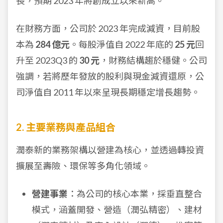
長，預期 2023 年將創成立以來新高。
在財務方面，公司於 2023 年完成減資，目前股
本為
284 億元
。每股淨值自 2022 年底的
25 元
回
升至 2023Q3 的
30 元
，財務結構趨於穩健。公司
強調，若將歷年發放的股利與現金減資還原，公
司淨值自 2011 年以來呈現長期穩定增長趨勢。
2. 主要業務與產品組合
潤泰新的業務架構以營建為核心，並透過轉投資
擴展至壽險、環保等多角化領域。
營建事業
：為公司的核心本業，採垂直整合
模式，涵蓋開發、營造（潤弘精密）、建材