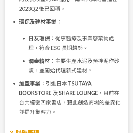
2023Q2 後已回穩。
環保及建材事業
：
日友環保
：從事醫療及事業廢棄物處
理，符合 ESG 長期趨勢。
潤泰精材
：主要生產水泥及預拌泥作砂
漿，並開始代理新式建材。
加盟事業
：引進日本
TSUTAYA
BOOKSTORE
及
SHARE LOUNGE
，目前在
台共經營四家書店，藉此創造商場的差異化
並提升集客力。
3. 財務表現