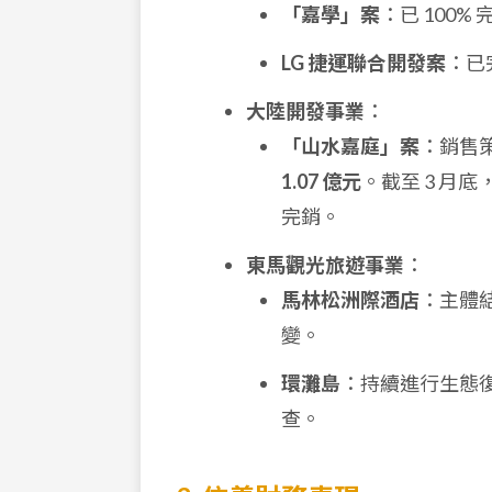
「嘉學」案
：已 100%
LG 捷運聯合開發案
：已
大陸開發事業
：
「山水嘉庭」案
：銷售策
1.07 億元
。截至 3 月
完銷。
東馬觀光旅遊事業
：
馬林松洲際酒店
：主體結
變。
環灘島
：持續進行生態
查。