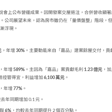
第一季法說會上公布營運成果。因開發案交屋挹注，合併營收顯著
。公司展望未來，認為房市雖仍在「量價盤整」階段，
漸浮現。
元
，年增
30%
。主要動能來自「嘉品」建案餘屋交付，貢
，年增
589%
。主因為「嘉品」案貢獻毛利
1.23 億元
，加
用控管得宜，利益增加
6,100 萬元
。
，年增
77%
。
去年同期增加 0.1 元。
與
6%
，均較去年同期提升 2 個百分點。