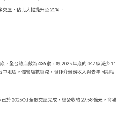
案交屋，佔比大幅提升至
21%
。
4 月底，全台總店數為
436 家
，較 2025 年底的 447 家減少 11
台中地區。儘管店數縮減，但仲介勞務收入與去年同期相
 戶已於 2026Q1 全數交屋完成，總營收約
27.58 億元
。商