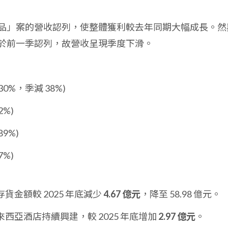
「嘉品」案的營收認列，使整體獲利較去年同期大幅成長。然
收已於前一季認列，故營收呈現季度下滑。
 30%，季減 38%)
2%)
89%)
7%)
金額較 2025 年底減少
4.67 億元
，降至 58.98 億元。
來西亞酒店持續興建，較 2025 年底增加
2.97 億元
。