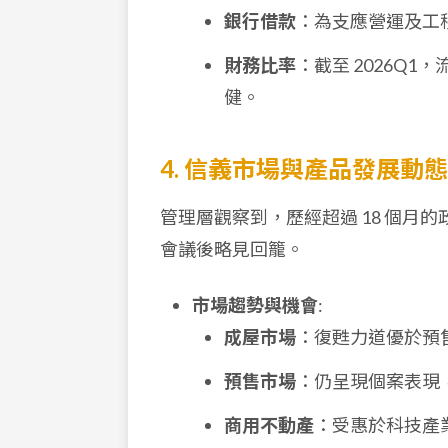
銀行借款
：為支應營運及工程
財務比率
：截至 2026Q1
健。
4. 信義市場與產品發展動態
管理層觀察到，歷經超過 18 個
會議後略見回籠。
市場趨勢與機會
:
成屋市場
：復甦力道優於預
預售市場
：仍呈現個案表現
商用不動產
：受惠於科技產