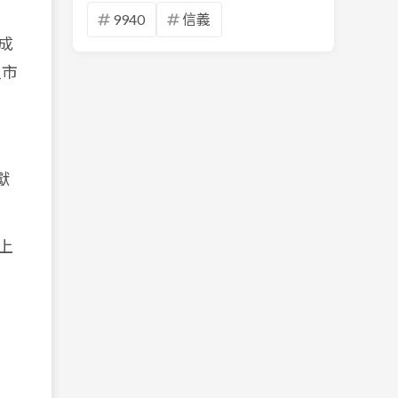
9940
信義
成
但市
獻
上