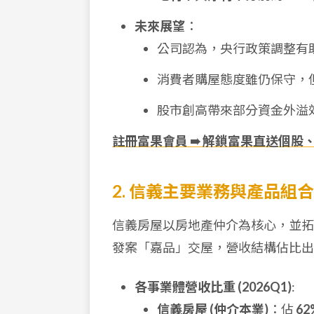
未來展望
：
公司認為，央行政策調整有
消費者購屋態度雖仍保守，
股市創高帶來部分資金外溢
註冊富果會員 ➠ 解鎖富果直送個股
2. 信義主要業務與產品組合
信義房屋以房地產仲介為核心，並拓展
發案「嘉品」交屋，營收結構佔比出
各事業體營收比重 (2026Q1)
:
信義房屋 (仲介本業)
：佔
62