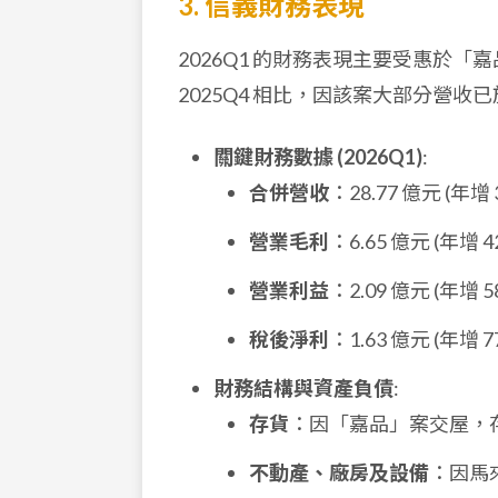
3. 信義財務表現
2026Q1 的財務表現主要受惠於
2025Q4 相比，因該案大部分營
關鍵財務數據 (2026Q1)
:
合併營收
：28.77 億元 (年增
營業毛利
：6.65 億元 (年增 4
營業利益
：2.09 億元 (年增 5
稅後淨利
：1.63 億元 (年增 7
財務結構與資產負債
:
存貨
：因「嘉品」案交屋，存貨
不動產、廠房及設備
：因馬