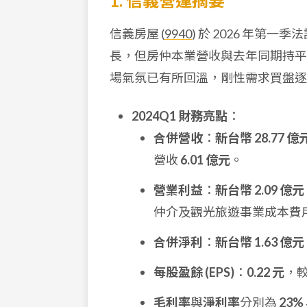
1. 信義營運摘要
信義房屋 (
9940
) 於 2026 年
長，但房仲本業營收與去年同期持平
場氣氛已有所回溫，剛性需求買盤逐
2024Q1 財務亮點
：
合併營收
：
新台幣 28.77 億
營收
6.01 億元
。
營業利益
：
新台幣 2.09 億元
仲介及觀光旅遊事業成本費
合併淨利
：
新台幣 1.63 億元
每股盈餘 (EPS)
：
0.22 元
，較
毛利率
與
淨利率
分別為
23%