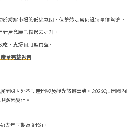
助於緩解市場的低迷氛圍，但整體走勢仍維持量價盤整。
但看屋意願已較過去提升。
效應，支撐自用型買盤。
、產業完整報告
至國內外不動產開發及觀光旅遊事業。2026Q1 因國內
現顯著變化。
%
(去年同期為 84%)。