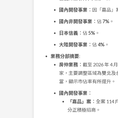
國內開發事業
：因「嘉品」
國內非開發事業
：佔
7%
。
日本信義
：佔
5%
。
大陸開發事業
：佔
4%
。
業務分部摘要
:
房仲業務
：截至 2026 年 
家，主要調整區域為雙北及
當，顯示市佔率有所提升。
國內開發事業
：
「嘉品」案
：全案 114
分正積極招商。