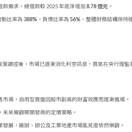
款需求，總借款較 2025 年底淨增加
8.78 億元
。
，流動比率為
388%
，負債比率為
56%
，整體財務結構保持
月的政策調控後，市場已逐漸消化利空訊息，買氣在央行理監
售市場，自用型買盤因股市創高的財富效應而逐漸進場。
，未來需觀察開發商的定價策略。
業發展，廠辦、辦公及工業地產市場能見度依然樂觀。