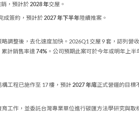
 完銷，預計於
2028 年
交屋。
完成簽約，預計於
2027 年下半年
陸續推案。
略調整後，去化速度加快。2026Q1 交屋 9 套，認列營
底，累計銷售率達
74%
。公司預期此案可於今年或明年上半
構工程已施作至 17 樓，預計
2027 年底
正式營運的目標
復育工作，並委託台灣專業單位進行碳匯方法學研究與取