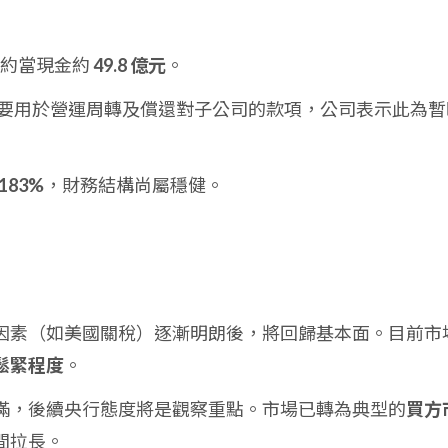
金及約當現金約
49.8 億元
。
要用於營運周轉及償還對子公司的款項，公司表示此為暫
183%
，財務結構尚屬穩健。
因素（如美國關稅）逐漸明朗後，將回歸基本面。目前市
鬆緊程度
。
滿，後續央行態度將是觀察重點。市場已轉為典型的
買方
間拉長。