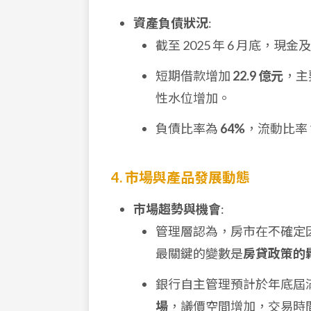
資產負債狀況
:
截至 2025 年 6 月底，現
短期借款增加
22.9 億元
，主
性水位增加。
負債比率為
64%
，流動比率
4. 市場與產品發展動態
市場趨勢與機會
:
管理層認為，房市在不確定
最關鍵的變數是
房貸政策的
銀行自主管理預計於年底屆
場
，議價空間增加，交易時