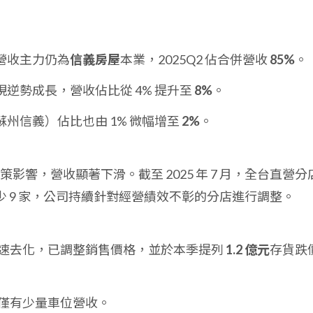
營收主力仍為
信義房屋
本業，2025Q2 佔合併營收
85%
。
現逆勢成長，營收佔比從 4% 提升至
8%
。
州信義）佔比也由 1% 微幅增至
2%
。
策影響，營收顯著下滑。截至 2025 年 7 月，全台直營分
少 9 家，公司持續針對經營績效不彰的分店進行調整。
為加速去化，已調整銷售價格，並於本季提列
1.2 億元
存貨跌
季僅有少量車位營收。