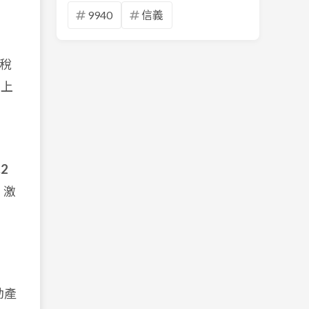
9940
信義
稅
加上
.2
」激
動產