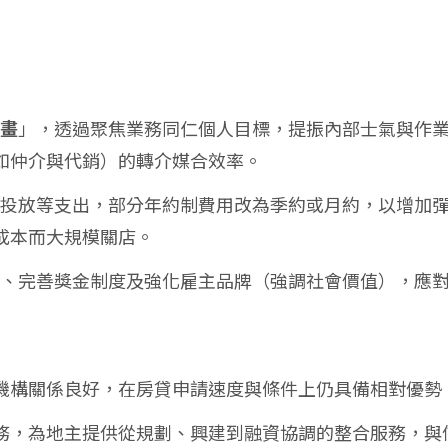
畫
」，透過聚焦業務同仁個人目標，提振內部士氣與作
如仲介與代銷）的轉介媒合效率。
行銷投放等支出，部分年約制費用改為季約或月約，以增加
成本而大規模關店。
流程、完善獎金制度及強化雇主品牌（強調社會價值），應
機構關係良好，在房貸申請速度與條件上仍具備相對優勢
務，為地主提供從規劃、興建到融資協調的整合服務，與