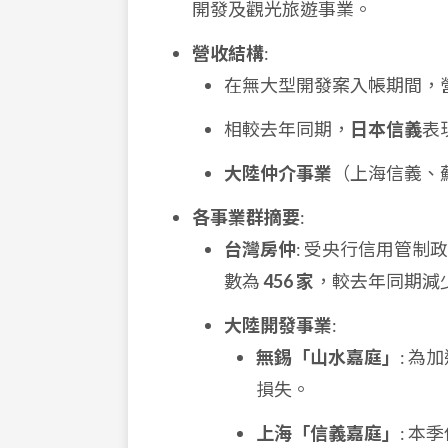
開發及觀光旅遊事業。
營收結構
:
在無大型開發案入帳期間，
相較去年同期，
日本信義
表
大陸仲介事業
（上海信義、蘇
各事業群摘要
:
台灣房仲
: 受央行信用管制政
數為
456 家
，較去年同期減
大陸開發事業
:
無錫「山水嘉庭」
: 
損失。
上海「信義嘉庭」
: 本