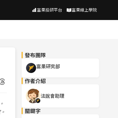
富果投研平台
富果線上學院
發布團隊
富果研究部
作者介紹
法說會助理
。
關鍵字
望。