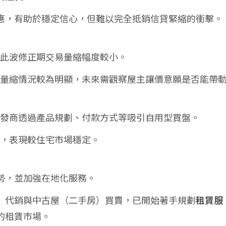
應，有助於穩定信心，但難以完全抵銷信貸緊縮的衝擊。
，此波修正期交易量縮幅度較小。
本波量縮情況較為明顯，未來需觀察屋主讓價意願是否能帶
，開發商透過產品規劃、付款方式等吸引自用型買盤。
持，表現較住宅市場穩定。
勢，並加強在地化服務。
）代銷與中古屋（二手房）買賣，已開始著手規劃
租賃服
的租賃市場。