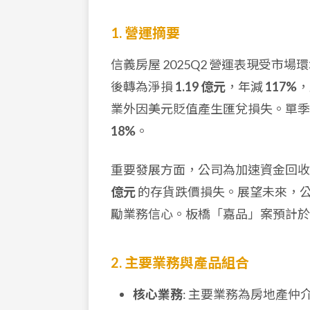
1. 營運摘要
信義房屋 2025Q2 營運表現受市
後轉為淨損
1.19 億元
，年減
117%
，
業外因美元貶值產生匯兌損失。單
18%
。
重要發展方面，公司為加速資金回
億元
的存貨跌價損失。展望未來，
勵業務信心。板橋「嘉品」案預計
2. 主要業務與產品組合
核心業務
: 主要業務為房地產