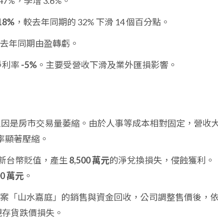
47%，季增 3.6%。
18%
，較去年同期的 32% 下滑 14 個百分點。
去年同期由盈轉虧。
淨利率
-5%
。主要受營收下滑及業外匯損影響。
%，主因是房市交易量萎縮。由於人事等成本相對固定，營收
率顯著壓縮。
美元對新台幣貶值，產生
8,500 萬元
的淨兌換損失，侵蝕獲利。
00 萬元
。
陸建案「山水嘉庭」的銷售與資金回收，公司調整售價後，
現存貨跌價損失。