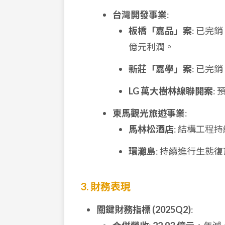
台灣開發事業
:
板橋「嘉品」案
: 已完
億元利潤。
新莊「嘉學」案
: 已完
LG 萬大樹林線聯開案
: 
東馬觀光旅遊事業
:
馬林松酒店
: 結構工程
環灘島
: 持續進行生態
3. 財務表現
關鍵財務指標 (2025Q2)
: