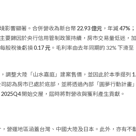
場環境影響顯著。合併營收為新台幣
22.93 億元
，年減
47%
；
主要歸因於央行信用管制政策持續，房市交易量低迷，
季每股稅後虧損
0.17 元
。毛利率由去年同期的 32% 下滑至
收，調整大陸「山水嘉庭」建案售價，並因此於本季提列
1
公司認為房市已處於底部，並將透過內部「圓夢行動計畫
於
2025Q4
開始交屋，屆時將對營收與獲利產生貢獻。
仲介，營運地區涵蓋台灣、中國大陸及日本。此外，亦有不