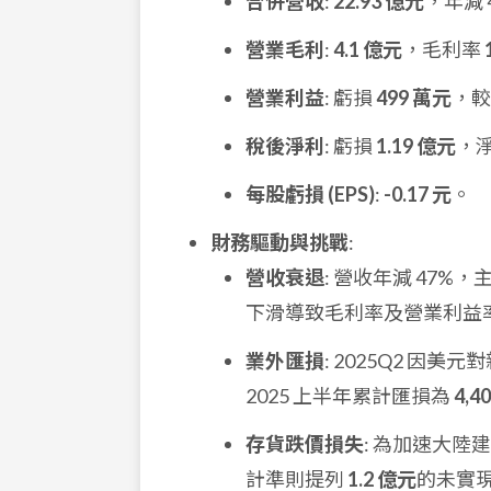
合併營收
:
22.93 億元
，年減 
營業毛利
:
4.1 億元
，毛利率
營業利益
: 虧損
499 萬元
，較
稅後淨利
: 虧損
1.19 億元
，
每股虧損 (EPS)
:
-0.17 元
。
財務驅動與挑戰
:
營收衰退
: 營收年減 47
下滑導致毛利率及營業利益
業外匯損
: 2025Q2 因
2025 上半年累計匯損為
4,4
存貨跌價損失
: 為加速大
計準則提列
1.2 億元
的未實