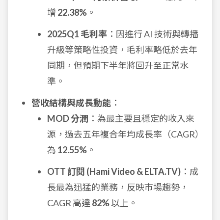
增
22.38%
。
2025Q1 毛利率
：因進行 AI 技術與轉播
升級等策略性投資，毛利率略低於去年
同期，但預期下半年將回升至正常水
準。
營收結構與成長動能
：
MOD 分潤
：為最主要且穩定的收入來
源，過去五年複合年均成長率（CAGR）
為
12.55%
。
OTT 訂閱 (Hami Video & ELTA.TV)
：成
長最為迅猛的業務，反映市場趨勢，
CAGR 高達
82%
以上。