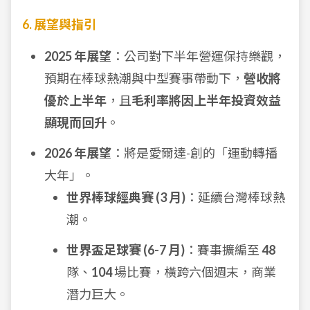
6. 展望與指引
2025 年展望
：公司對下半年營運保持樂觀，
預期在棒球熱潮與中型賽事帶動下，
營收將
優於上半年
，且
毛利率將因上半年投資效益
顯現而回升
。
2026 年展望
：將是愛爾達-創的「運動轉播
大年」。
世界棒球經典賽 (3 月)
：延續台灣棒球熱
潮。
世界盃足球賽 (6-7 月)
：賽事擴編至
48
隊、
104
場比賽，橫跨六個週末，商業
潛力巨大。