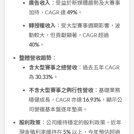
廣告收入
：受益於新媒體趨勢及大賽事
加持，CAGR 達
49%
。
轉授權收入
：受大型賽事週期影響，波
動較大，但貢獻顯著，CAGR 超過
40%
。
整體營收趨勢
：
含大型賽事之總營收
：過去五年 CAGR
為
30.33%
。
不含大型賽事之例行性營收
：基礎業務
穩健成長，CAGR 亦達
16.93%
，顯示公
司營運基本盤逐年墊高。
股利政策
：公司維持穩定的股利政策，近年
現金殖利率維持在
5%
以上，今年預估超過