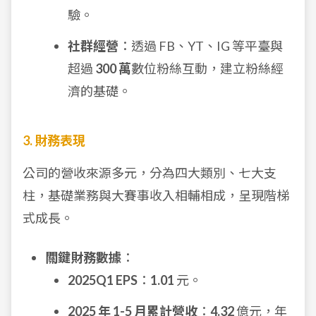
驗。
社群經營
：透過 FB、YT、IG 等平臺與
超過
300 萬
數位粉絲互動，建立粉絲經
濟的基礎。
3. 財務表現
公司的營收來源多元，分為四大類別、七大支
柱，基礎業務與大賽事收入相輔相成，呈現階梯
式成長。
關鍵財務數據
：
2025Q1 EPS
：
1.01
元。
2025 年 1-5 月累計營收
：
4.32
億元，年