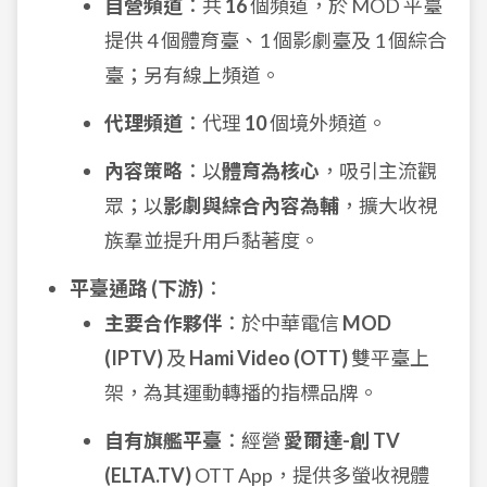
自營頻道
：共
16
個頻道，於 MOD 平臺
提供 4 個體育臺、1 個影劇臺及 1 個綜合
臺；另有線上頻道。
代理頻道
：代理
10
個境外頻道。
內容策略
：以
體育為核心
，吸引主流觀
眾；以
影劇與綜合內容為輔
，擴大收視
族羣並提升用戶黏著度。
平臺通路 (下游)
：
主要合作夥伴
：於中華電信
MOD
(IPTV)
及
Hami Video (OTT)
雙平臺上
架，為其運動轉播的指標品牌。
自有旗艦平臺
：經營
愛爾達-創 TV
(ELTA.TV)
OTT App，提供多螢收視體