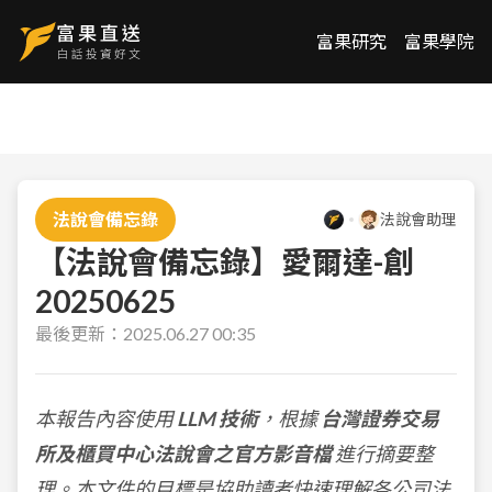
富果研究
富果學院
法說會備忘錄
法說會助理
【法說會備忘錄】愛爾達-創
20250625
最後更新：
2025.06.27 00:35
本報告內容使用
LLM 技術
，根據
台灣證券交易
所及櫃買中心法說會之官方影音檔
進行摘要整
理。本文件的目標是協助讀者快速理解各公司法