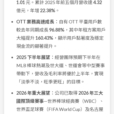
1.01
元。累計 2025 年前五個月營收達
4.32
億元，年增
22.38%
。
OTT 業務高速成長
：自有 OTT 平臺用戶數
較去年同期成長
96.88%
，其中年租方案用戶
大幅提升
160.43%
，顯示用戶黏著度及穩定
現金流的顯著提升。
2025 下半年展望
：經營團隊預期下半年在
MLB 棒球熱潮及世大運、世運會等中型賽事
帶動下，營收及毛利率將優於上半年，實現
「淡季不淡，旺季更旺」的目標。
2026 年重大展望
：公司已取得
2026 年三大
國際頂級賽事
—世界棒球經典賽（WBC）、
世界盃足球賽（FIFA World Cup）及名古屋