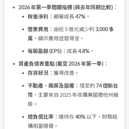
2026 年第一季關鍵指標 (與去年同期比較)
：
稅後淨利
：顯著成長
47%
。
營業費用
：由近 5 億元減少約
3,000 多
萬
，顯示費用控管得宜。
每股盈餘 (EPS)
：成長
4.8%
。
資產負債表重點 (截至 2026 年第一季)
：
存貨狀況
：獲得改善。
不動產、廠房及設備
：增至約
74 億新台
幣
，主要來自 2025 年收購美國猶他州廠
房。
總負債比率
：維持在
40%
以下，財務結
構相當穩健。