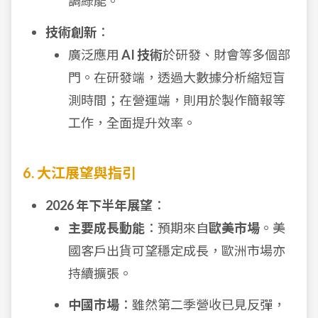
調綠能。
技術創新
：
廣泛應用
AI 技術
於研發、財會等多個部
門。在研發端，透過大數據分析縮短盲
測時間；在營運端，則用於製作簡報等
工作，全面提升效率。
6. 大江展望與指引
2026 年下半年展望
：
主要成長動能
：預期來自
歐美市場
。美
國客戶出貨可望穩定成長，歐洲市場亦
持續擴張。
中國市場
：雖然第二季營收已見反彈，