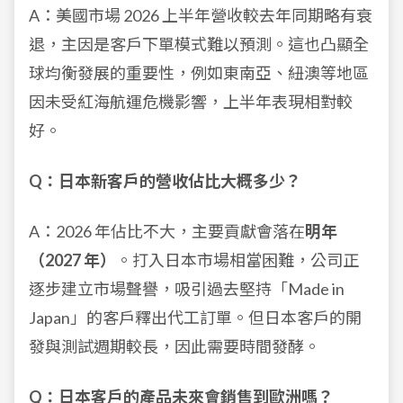
A：美國市場 2026 上半年營收較去年同期略有衰
退，主因是客戶下單模式難以預測。這也凸顯全
球均衡發展的重要性，例如東南亞、紐澳等地區
因未受紅海航運危機影響，上半年表現相對較
好。
Q：日本新客戶的營收佔比大概多少？
A：2026 年佔比不大，主要貢獻會落在
明年
（2027 年）
。打入日本市場相當困難，公司正
逐步建立市場聲譽，吸引過去堅持「Made in
Japan」的客戶釋出代工訂單。但日本客戶的開
發與測試週期較長，因此需要時間發酵。
Q：日本客戶的產品未來會銷售到歐洲嗎？