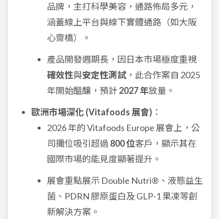
品牌，主打科學美容，通路佈局多元，
涵蓋線上平台與線下實體通路（如大阪
心齋橋）。
產品開發週期長，因日本市場極度重視
確效性
與
安定性測試
，此合作案自 2025
年開始醞釀，預計
2027 年
放量。
歐洲市場深化 (Vitafoods 展會)
：
2026 年的 Vitafoods Europe 展會上，公
司攤位吸引超過
800 位
客戶，顯示其在
國際市場的能見度顯著提升。
展會重點展示 Double Nutri®、液態益生
菌、PDRN 膠原蛋白及 GLP-1 果凍等創
新解決方案。