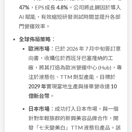
47%
，EPS 成長
4.8%
。公司將此歸因於導入
AI 賦能，有效縮短研發測試時間並提升各部
門營運效率。
全球佈局策略
：
歐洲市場
：已於 2026 年 7 月中旬簽訂意
向書，收購位於西班牙巴塞隆納的工
廠，將其打造為歐洲營運中心 (Hub)，專
注於液態包、TTM 劑型產能，目標於
2029 年
實現當地生產與接單營收達
10
億新台幣
。
日本市場
：成功打入日本市場，與一個
針對年輕族群的新興美容品牌合作，開
發「七天變美白」TTM 液態包產品。該