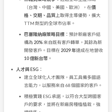
（台灣、中國、美國、歐洲），在
價
格、交期、品質
上取得主導優勢，擴大
TTM 劑型的全球市佔率。
巴塞隆納廠策略目標
：預計新廠客戶結
構為
20%
來自既有客戶轉單，其餘為新
開發客戶。目標在
2029 年
達成在地營收
10 億新台幣
。
人才與 ESG
：
建立全球化人才團隊，員工具備多國語
言能力，以服務來自 68 個國家的客戶。
積極實踐 ESG 承諾，以符合大型跨國客
戶的要求，並將在新廠房種植植栽，強