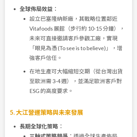
全球佈局效益
：
設立巴塞隆納新廠，其戰略位置鄰近
Vitafoods 展館（步行約 10-15 分鐘），
未來可直接邀請客戶參觀工廠，實現
「眼見為憑 (To see is to believe)」，增
強客戶信任。
在地生產可大幅縮短交期（從台灣出貨
至歐洲需 3-4 週），並滿足歐洲客戶對
ESG 的高度要求。
5. 大江營運策略與未來發展
長期全球化策略
：
三軸式策略競爭
：透過全球生產佈局