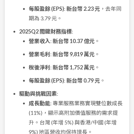
每股盈餘 (EPS)
:
新台幣 2.23 元
，去年同
期為 3.79 元。
2025Q2 關鍵財務指標
:
營業收入
:
新台幣 10.37 億元
。
營業毛利
:
新台幣 9,819 萬元
。
稅後淨利
:
新台幣 1,752 萬元
。
每股盈餘 (EPS)
:
新台幣 0.79 元
。
驅動與挑戰因素
:
成長動能
: 專業服務業務實現雙位數成長
(11%)，顯示高附加價值服務的需求提
升。台灣 (年增 5%) 與香港/中國 (年增
9%) 地區營收均保持增長。