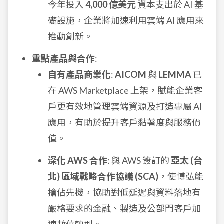
今年投入
4,000 億美元
資本支出於 AI 基
礎設施，企業將加速利用雲端 AI 應用來
推動創新。
重點產品與合作
:
自有產品商業化
:
AICOM
與
LEMMA
已
在 AWS Marketplace 上架，賦能企業客
戶更有效地管理雲端資源及打造專屬 AI
應用，有助於提升客戶黏著度與服務價
值。
深化 AWS 合作
: 與 AWS 簽訂的
亞太 (台
北) 區域戰略合作協議 (SCA)
，使博弘能
搶佔先機，協助對低延遲與資料落地有
嚴格要求的金融、製造及公部門客戶加