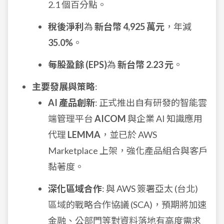
2.1 個百分點。
稅後淨利
為
新台幣 4,925 萬元
，年減
35.0%
。
每股盈餘 (EPS)
為
新台幣 2.23 元
。
主要發展與策略
:
AI 產品創新
: 正式推出自有研發的智能雲
端管理平台
AICOM
與企業 AI 知識應用
代理
LEMMA
，並已於 AWS
Marketplace 上架，強化產品組合與客戶
黏著度。
深化區域合作
: 與 AWS 簽署亞太 (台北)
區域的戰略合作協議 (SCA)，預期將加速
金融、公部門等對資料落地有高度需求