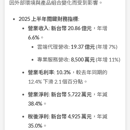
因外部環境與產品組合變化而受到影響。
2025 上半年關鍵財務指標
:
營業收入
:
新台幣 20.86 億元
，年增
6.6%
。
雲端代理營收:
19.37 億元
(年增 7%)
專業服務營收:
8,500 萬元
(年增 11%)
營業毛利率
:
10.3%
，較去年同期的
12.4% 下滑 2.1 個百分點。
營業淨利
:
新台幣 5,722 萬元
，年減
38.4%
。
稅後淨利
:
新台幣 4,925 萬元
，年減
35.0%
。