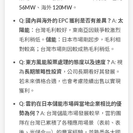
56MW
、海外
120MW
。
Q: 國內與海外的 EPC 獲利是否有差異？
A:
太
陽能
：台灣毛利較好，東南亞因競爭較激烈
毛利稍低。
儲能
：日本市場剛起步，毛利相
對較高；台灣市場則因較成熟毛利稍低。
Q: 東方風能股票處理的態度以及速度？
A: 視
為
長期策略性投資
，公司長期看好其發展。
若未來價格合適，也會考慮陸續出售以實現
獲利。
Q: 雲豹在日本儲能市場與當地企業相比的優
勢為何？
A: 台灣儲能市場發展較早，雲豹團
隊在台灣已累積了各種應用場景（表前、表
後、光儲合一）的豐富經驗，並熟悉各大國