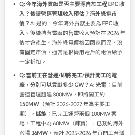
Q: 今年海外貢獻是否主要源自於工程 EPC 收
入？後續營運管理收入預估？海外綠電市
價？
A: 是的，今年海外貢獻主要為
EPC 收
入
。後續持有電廠的售電收入預計在 2026 年
後才會產生。海外綠電價格因國家而異，沒
有固定市價，通常是根據用電戶的電價給予
一定折扣。
Q: 當前正在營運/即將完工/預計開工的電
廠，分別可以貢獻多少 GW？
A:
光電
：目前
營運管理超過 300MW，即將開工約
150MW
（預計 2026-2027 年為主要工
期）。
儲能
：已完工運營兩個 100MW 案
場，工程中為 60MW（錸寶），已簽約海外
案場
36MW
，預計 2025-2026 年再開工台灣