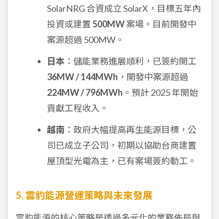
SolarNRG 合資成立 SolarX，目標五年內
投資或建置
500MW
案場。目前開發中
案源超過 500MW。
日本
：儲能業務進展順利，已簽約開工
36MW / 144MWh
，開發中案源超過
224MW / 796MWh
。預計 2025 年開始
貢獻工程收入。
越南
：政府大幅提高再生能源目標，公
司已成立子公司，初期以協助台商建置
屋頂型光電為主，已有案場簽約動工。
5. 雲豹能源營運策略與未來發展
雲豹能源的核心策略是透過多元化的業務佈局與