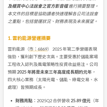
及櫃買中心法說會之官方影音檔
進行摘要整理。
本文件的目標是協助讀者快速理解各公司法說會
之重點，包括營運狀況、財務表現及未來展望。
1. 雲豹能源營運摘要
雲豹能源（
市：6869
） 2025 年第二季營運表現
強勁，獲利創下歷史次高。主要受惠於儲能案場
工程收入認列及風電策略性投資收益挹注。公司
預期
2025 年將是未來三年高度成長期的元年
，
四大核心業務（太陽光電、儲能、綠電交易、水
處理）皆預期成長。
財務亮點
：2025Q2 合併營收
25.89 億元
（年