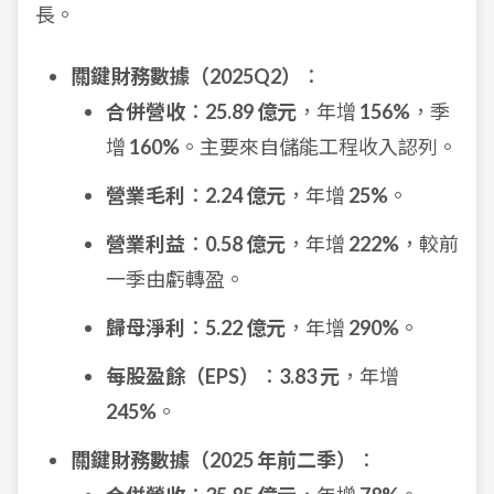
長。
關鍵財務數據（2025Q2）
：
合併營收
：
25.89 億元
，年增
156%
，季
增
160%
。主要來自儲能工程收入認列。
營業毛利
：
2.24 億元
，年增
25%
。
營業利益
：
0.58 億元
，年增
222%
，較前
一季由虧轉盈。
歸母淨利
：
5.22 億元
，年增
290%
。
每股盈餘（EPS）
：
3.83 元
，年增
245%
。
關鍵財務數據（2025 年前二季）
：