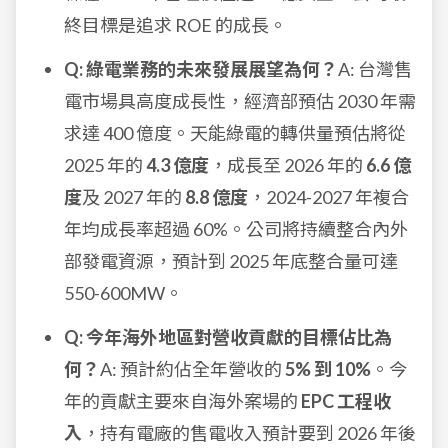
終目標是追求 ROE 的成長。
Q: 綠電業務的未來發展展望為何？
A: 台灣售
電市場具高度成長性，經濟部預估 2030 年需
求達 400 億度。天能綠電的轉供量預估將從
2025 年的
4.3 億度
，成長至 2026 年的
6.6 億
度
及 2027 年的
8.8 億度
，2024-2027 年複合
年均成長率超過 60%。公司將持續整合內外
部發電資源，預計到 2025 年底整合量可達
550-600MW。
Q: 今年海外地區對營收貢獻的目標佔比為
何？
A: 預計約佔全年營收的
5% 到 10%
。今
年的貢獻主要來自海外案場的
EPC 工程收
入
，持有電廠的售電收入預計要到 2026 年後