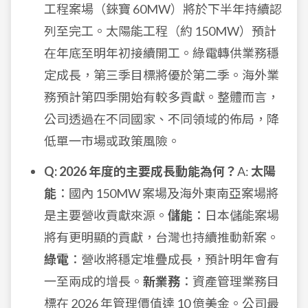
工程案場（錸寶 60MW）將於下半年持續認
列至完工。太陽能工程（約 150MW）預計
在年底至明年初接續開工。綠電轉供業務穩
定成長，第三季目標將優於第二季。海外業
務預計第四季開始有較多貢獻。整體而言，
公司透過在不同國家、不同領域的佈局，降
低單一市場或政策風險。
Q: 2026 年度的主要成長動能為何？
A:
太陽
能
：國內 150MW 案場及海外東南亞案場將
是主要營收貢獻來源。
儲能
：日本儲能案場
將有更明顯的貢獻，台灣也持續推動新案。
綠電
：營收將穩定堆疊成長，預計明年會有
一至兩成的增長。
新業務
：資產管理業務目
標在 2026 年管理價值達 10 億美金。公司最