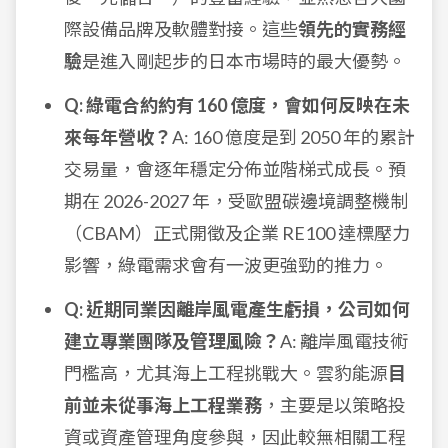
際設備品牌及軟體對接。這些
領先的實務經
驗
是進入剛起步的日本市場時的最大優勢。
Q: 綠電合約約有 160 億度，會如何反映在未
來每年營收？
A: 160 億度是到 2050 年的累計
交易量，會逐年穩定分佈並階梯式成長。預
期在 2026-2027 年，受歐盟碳邊境調整機制
（CBAM）正式開徵及企業 RE100 達標壓力
影響，綠電需求會有一波更強勁的推力。
Q: 近期同業因離岸風電產生虧損，公司如何
建立專業團隊及管理風險？
A: 離岸風電技術
門檻高，尤其海上工程挑戰大。雲豹能源
目
前並未從事海上工程業務
，主要是以策略投
資或資產管理角度參與，因此較無相關工程