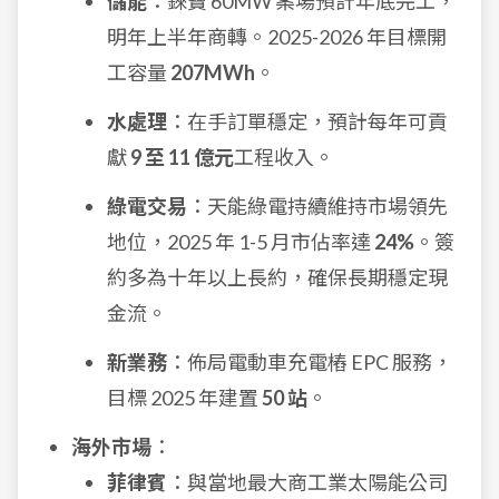
儲能
：錸寶 60MW 案場預計年底完工，
明年上半年商轉。2025-2026 年目標開
工容量
207MWh
。
水處理
：在手訂單穩定，預計每年可貢
獻
9 至 11 億元
工程收入。
綠電交易
：天能綠電持續維持市場領先
地位，2025 年 1-5 月市佔率達
24%
。簽
約多為十年以上長約，確保長期穩定現
金流。
新業務
：佈局電動車充電樁 EPC 服務，
目標 2025 年建置
50 站
。
海外市場
：
菲律賓
：與當地最大商工業太陽能公司