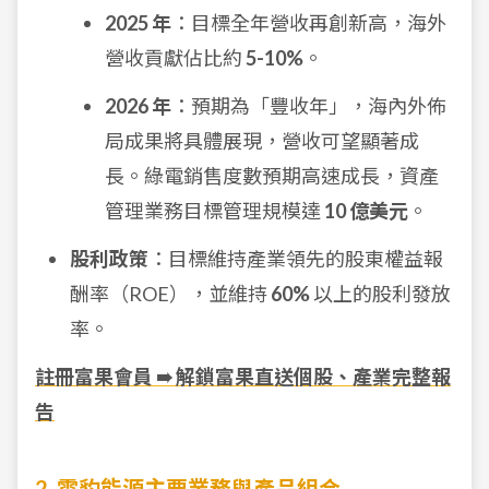
2025 年
：目標全年營收再創新高，海外
營收貢獻佔比約
5-10%
。
2026 年
：預期為「豐收年」，海內外佈
局成果將具體展現，營收可望顯著成
長。綠電銷售度數預期高速成長，資產
管理業務目標管理規模達
10 億美元
。
股利政策
：目標維持產業領先的股東權益報
酬率（ROE），並維持
60%
以上的股利發放
率。
註冊富果會員 ➠ 解鎖富果直送個股、產業完整報
告
2. 雲豹能源主要業務與產品組合