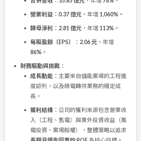
合併營收
：
35.85 億元
，年增
78%
。
營業利益
：
0.37 億元
，年增
1,060%
。
歸母淨利
：
2.81 億元
，年增
113%
。
每股盈餘（EPS）
：
2.06 元
，年增
86%
。
財務驅動與挑戰
：
成長動能
：主要來自儲能案場的工程進
度認列，以及綠電轉供業務的穩定成
長。
獲利結構
：公司的獲利來源包含營業收
入（工程、售電）與業外投資收益（風
電投資、案場股權），整體策略以追求
長期且領先同業的 ROE
為核心目標。