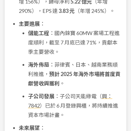
增 156%），歸母淨利
5.22 億元
（年增
290%），EPS 達
3.83 元
（年增 245%）。
主要進展
：
儲能工程
：國內錸寶 60MW 案場工程進
度順利，截至 7 月底已達 71%，貢獻本
季主要營收。
海外佈局
：菲律賓、日本、越南業務順
利推進，
預計 2025 年海外市場將首度貢
獻營收與獲利
。
子公司發展
：子公司天能綠電（
興：
7842
）已於 6 月登錄興櫃，將持續推進
資本市場計畫。
未來展望
：