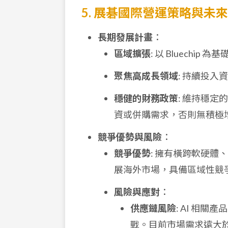
5. 展碁國際營運策略與未
長期發展計畫
：
區域擴張
: 以 Bluech
聚焦高成長領域
: 持續投入
穩健的財務政策
: 維持穩
資或併購需求，否則無積極
競爭優勢與風險
：
競爭優勢
: 擁有橫跨軟硬
展海外市場，具備區域性競
風險與應對
：
供應鏈風險
: AI 相
戰。目前市場需求遠大