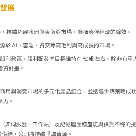
來發展
ip 為基礎，持續拓展澳洲與東南亞市場，發揮夥伴經濟的綜效。
資源於 AI、雲端、資安等高毛利與高成長的市場。
定的股利政策，股利配發率目標維持在
七成
左右。除非有重
增資計畫。
體、商用與消費市場的多元化產品組合，並透過併購策略成
爭力。
關產品（如伺服器、工作站）及記憶體面臨產能與供貨不穩的
於供給，公司將持續爭取貨源。