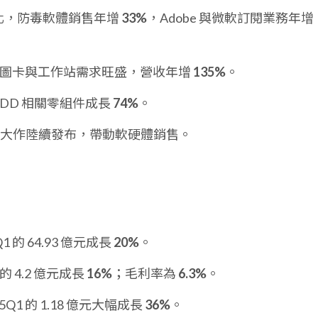
用深化，防毒軟體銷售年增
33%
，Adobe 與微軟訂閱業務年增
 專業繪圖卡與工作站需求旺盛，營收年增
135%
。
 HDD 相關零組件成長
74%
。
戲大作陸續發布，帶動軟硬體銷售。
Q1 的 64.93 億元成長
20%
。
 的 4.2 億元成長
16%
；毛利率為
6.3%
。
25Q1 的 1.18 億元大幅成長
36%
。