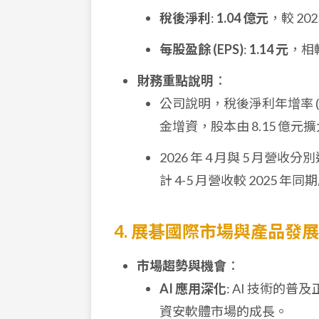
稅後淨利
:
1.04 億元
，較 202
每股盈餘 (EPS)
:
1.14 元
，相較
財務重點說明
：
公司說明，稅後淨利年增率 (27
金增資，股本由 8.15 億元擴大
2026 年 4 月與 5 月營收分
計 4-5 月營收較 2025 年同
4. 展碁國際市場與產品發
市場趨勢與機會
：
AI 應用深化
: AI 技術
資安軟體市場的成長。