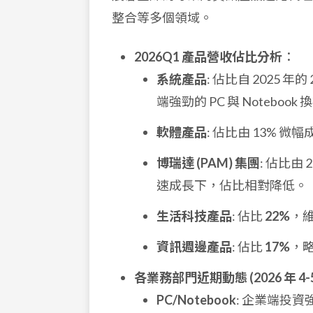
整合等多個領域。
2026Q1 產品營收佔比分析
：
系統產品
: 佔比自 2025 年的
端強勁的 PC 與 Notebook
軟體產品
: 佔比由 13% 微
博瑞達 (PAM) 集團
: 佔比由 
速成長下，佔比相對降低。
生活科技產品
: 佔比
22%
，
資訊週邊產品
: 佔比
17%
，
各業務部門近期動態 (2026 年 4-5
PC/Notebook
: 企業端投