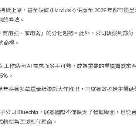
續上漲，甚至硬碟 (Hard disk) 供應至 2029 年都可能
觀的看法。
現「商用強、家用弱」的分化趨勢。此外，公司觀察到部分
c 的商機。
卡與工作站因 AI 需求而炙手可熱，成為重要的業績貢獻來
35%
。
26 下半年將有多款重量級遊戲大作推出，可望有效拉抬主機硬
洲子公司
Bluechip
，展碁國際不僅擴大了營運版圖，也從
式轉型為區域型代理商。