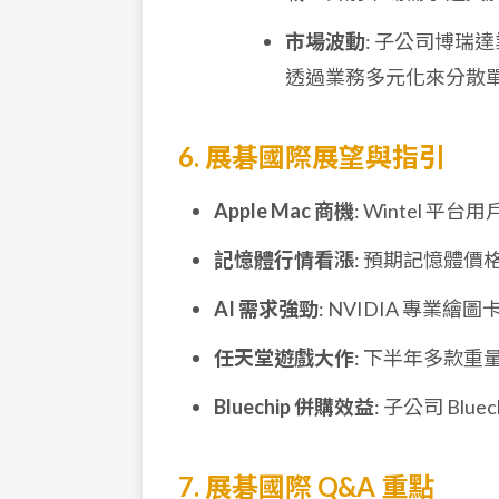
市場波動
: 子公司博
透過業務多元化來分散
6. 展碁國際展望與指引
Apple Mac 商機
: Wintel 平
記憶體行情看漲
: 預期記憶體
AI 需求強勁
: NVIDIA 專
任天堂遊戲大作
: 下半年多款
Bluechip 併購效益
: 子公司 B
7. 展碁國際 Q&A 重點