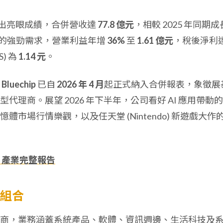
一季繳出亮眼成績，合併營收達
77.8 億元
，相較 2025 年同期成
的強勁需求，營業利益年增
36%
至
1.61 億元
，稅後淨利
S) 為
1.14 元
。
司
Bluechip
已自
2026 年 4 月
起正式納入合併報表，象徵展
理商。展望 2026 年下半年，公司看好 AI 應用帶動
市場行情樂觀，以及任天堂 (Nintendo) 新遊戲大作
、產業完整報告
品組合
商，業務涵蓋系統產品、軟體、資訊週邊、生活科技及