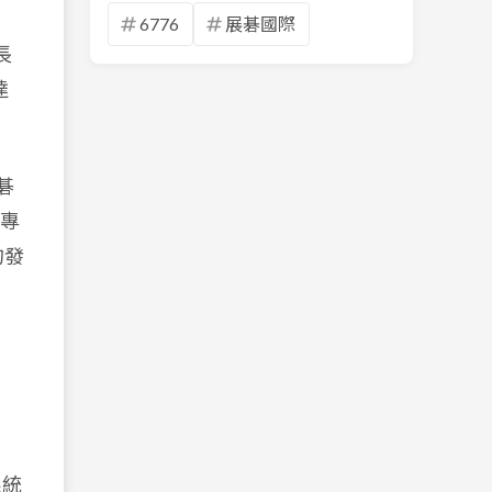
6776
展碁國際
長
達
碁
的專
的發
系統