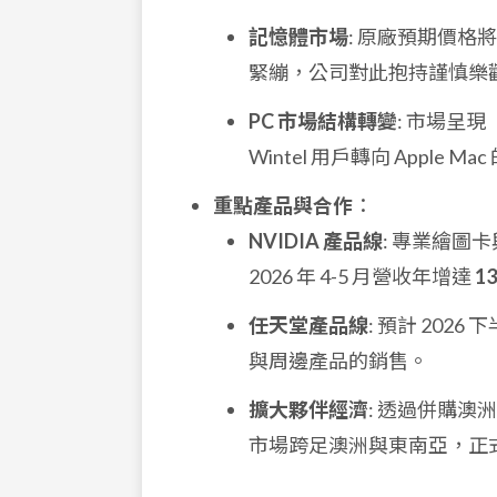
記憶體市場
: 原廠預期價格將持
緊繃，公司對此抱持謹慎樂
PC 市場結構轉變
: 市場呈
Wintel 用戶轉向 Apple Ma
重點產品與合作
：
NVIDIA 產品線
: 專業繪圖
2026 年 4-5 月營收年增達
1
任天堂產品線
: 預計 20
與周邊產品的銷售。
擴大夥伴經濟
: 透過併購澳
市場跨足澳洲與東南亞，正