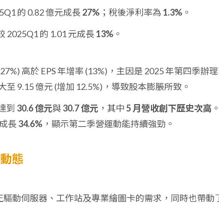
5Q1 的 0.82 億元成長
27%
；稅後淨利率為
1.3%
。
 2025Q1 的 1.01 元成長
13%
。
%) 高於 EPS 年增率 (13%)，主因是 2025 年第四季辦
至 9.15 億元 (增加 12.5%)，導致股本膨脹所致。
別達到
30.6 億元
與
30.7 億元
，其中
5 月營收創下歷史次高
期成長
34.6%
，顯示第二季營運動能持續強勁。
展動態
的普及正驅動伺服器、工作站及專業繪圖卡的需求，同時也帶動