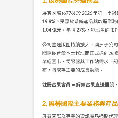
1. 展碁國際營運摘要
展碁國際 (
6776
) 於 2026 年第
19.8%
。受惠於系統產品與軟體業務
1.04 億元
，年增
27%
，每股盈餘 (EP
公司營運版圖持續擴大，澳洲子公
國際從台灣本土代理商正式邁向區域型代
業繪圖卡、伺服器與工作站需求，記憶體
布，將成為主要的成長動能。
註冊富果會員 ➠ 解鎖富果直送個股
2. 展碁國際主要業務與產
展碁國際為專業的資訊產品通路代理