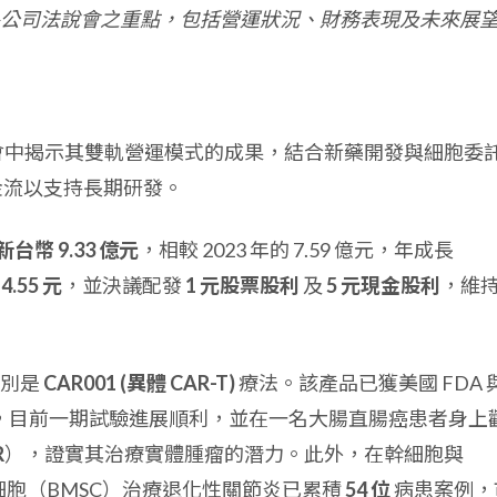
公司法說會之重點，包括營運狀況、財務表現及未來展
會中揭示其雙軌營運模式的成果，結合新藥開發與細胞委
金流以支持長期研發。
新台幣 9.33 億元
，相較 2023 年的 7.59 億元，年成長
為
4.55 元
，並決議配發
1 元股票股利
及
5 元現金股利
，維
特別是
CAR001 (異體 CAR-T)
療法。該產品已獲美國 FDA 
試驗，目前一期試驗進展順利，並在一名大腸直腸癌患者身上
R
），證實其治療實體腫瘤的潛力。此外，在幹細胞與
細胞（BMSC）治療退化性關節炎已累積
54 位
病患案例，