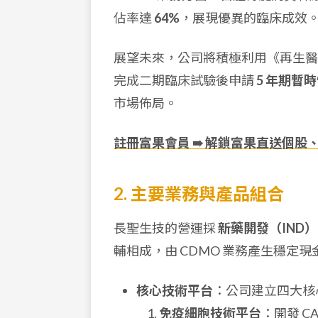
佔率達
64%
，展現優異的臨床成效
展望未來，公司將積極利用《再生醫療
完成二期臨床試驗後申請
5 年期暫
市場佈局。
註冊富果會員 ➠ 解鎖富果直送個股
2. 主要業務與產品組合
長聖生技的營運採
新藥開發（IND）
輔相成，由 CDMO 業務產生穩定
核心技術平台
：公司建立四大核
免疫細胞技術平台
：開發 CA