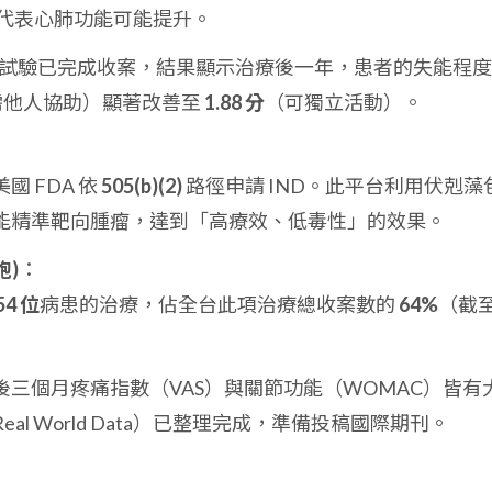
勢，代表心肺功能可能提升。
e I 試驗已完成收案，結果顯示治療後一年，患者的失能程
需他人協助）顯著改善至
1.88 分
（可獨立活動）。
 FDA 依
505(b)(2)
路徑申請 IND。此平台利用伏剋藻
能精準靶向腫瘤，達到「高療效、低毒性」的效果。
胞)
：
54 位
病患的治療，佔全台此項治療總收案數的
64%
（截
三個月疼痛指數（VAS）與關節功能（WOMAC）皆有
l World Data）已整理完成，準備投稿國際期刊。