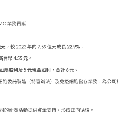
MO 業務貢獻。
億元
，較 2023 年的 7.59 億元成長
22.9%
。
新台幣 4.55 元
。
元股票股利
及
5 元現金股利
，合計 6 元。
細胞委託製造（特管辦法）及免疫細胞儲存業務，為公司
公司的研發活動提供資金支持，形成正向循環。