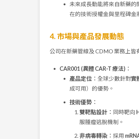
未來成長動能將來自新藥的開
在的技術授權金與里程碑金
4. 市場與產品發展動態
公司在新藥管線及 CDMO 業務上
CAR001 (異體 CAR-T 療法)
：
產品定位
：全球少數針對
實
成可用）的優勢。
技術優勢
：
雙靶點設計
：同時靶向
服腫瘤逃脫機制。
非病毒轉染
：採用
mRN