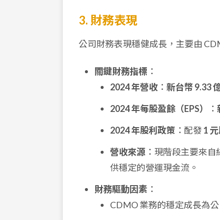
3. 財務表現
公司財務表現穩健成長，主要由 CD
關鍵財務指標
：
2024 年營收
：
新台幣 9.33 
2024 年每股盈餘（EPS）
：
2024 年股利政策
：配發
1 
營收來源
：現階段主要來自
供穩定的營運現金流。
財務驅動因素
：
CDMO 業務的穩定成長為