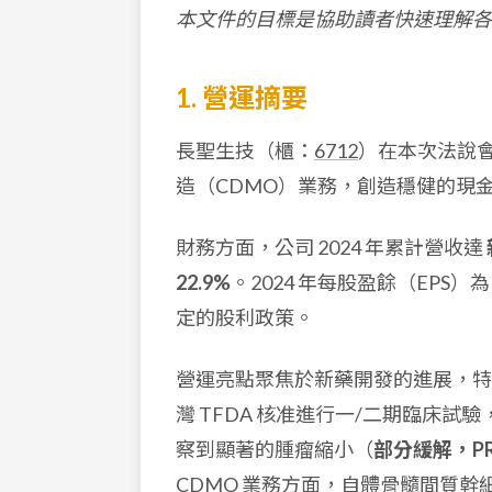
本文件的目標是協助讀者快速理解各
1. 營運摘要
長聖生技（櫃：
6712
）在本次法說
造（CDMO）業務，創造穩健的現
財務方面，公司 2024 年累計營收達
22.9%
。2024 年每股盈餘（EPS）
定的股利政策。
營運亮點聚焦於新藥開發的進展，
灣 TFDA 核准進行一/二期臨床
察到顯著的腫瘤縮小（
部分緩解，P
CDMO 業務方面，自體骨髓間質幹