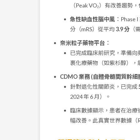
（Peak VO₂）有改善趨
急性缺血性腦中風
：Phas
分（mRS）從平均
3.9 分
（
奈米粒子藥物平台
：
已完成臨床前研究，準備向美國
裹化療藥物（如紫杉醇），
CDMO 業務 (自體骨髓間質幹細
針對退化性關節炎，已完成
2024 年 6 月）。
臨床數據顯示，患者在治療後
幅改善。此真實世界數據（Rea