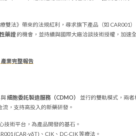
。
雙法》帶來的法規紅利，尋求旗下產品（如 CAR001
時性藥證
的機會，並持續與國際大廠洽談技術授權，加速
、產業完整報告
與
細胞委託製造服務（CDMO）
並行的雙軌模式，兩者
現金流，支持高投入的新藥研發。
心技術平台，為產品開發的基石。
R001 (CAR-γδT)、CIK、DC-CIK 等療法。