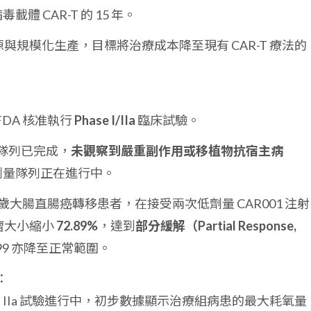
體 CAR-T 的 15 年。
與規模化生產，目標將治療成本降至現有 CAR-T 療法的
FDA 核准執行
Phase I/IIa
臨床試驗。
劑量隊列已完成，
未觀察到嚴重副作用或移植物抗宿主病
劑量隊列正在進行中。
4 歲大腸直腸癌轉移患者，在接受兩次低劑量 CAR001 注射
瘤大小縮小
72.89%
，達到
部分緩解（Partial Response,
99 亦降至正常範圍。
：
se IIa 試驗進行中，初步數據顯示治療組病患的最大耗氧量