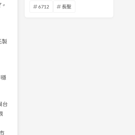
望。
6712
長聖
託製
持穩
與台
觀
市