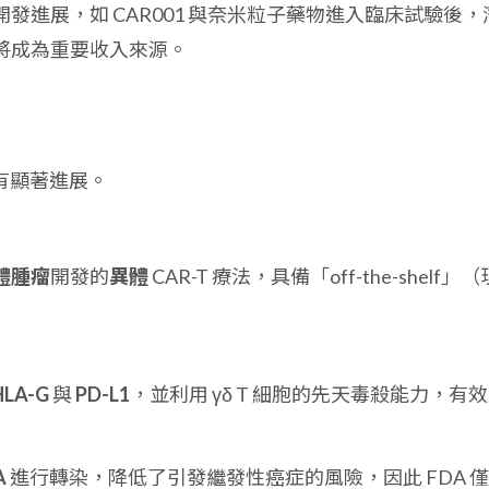
發進展，如 CAR001 與奈米粒子藥物進入臨床試驗後，
將成為重要收入來源。
皆有顯著進展。
體腫瘤
開發的
異體
CAR-T 療法，具備「off-the-shelf」（
HLA-G
與
PD-L1
，並利用 γδ T 細胞的先天毒殺能力，有
A
進行轉染，降低了引發繼發性癌症的風險，因此 FDA 