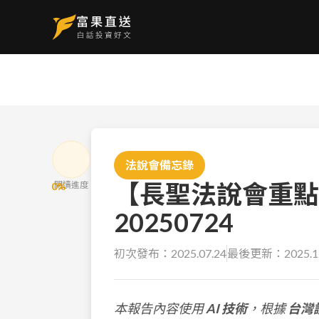
法說會備忘錄
【長聖法說會重點
閱讀進度
0
%
20250724
初次發布：
2025.07.24
最後更新：
2025.1
本報告內容使用
AI 技術
，根據
台灣