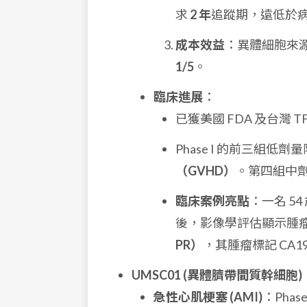
求
2 年
追蹤期，遠低於病毒載
成本效益
：異體細胞來源
1/5
。
臨床進展
：
已獲美國 FDA 及台灣 T
Phase I 的前三組低
（GVHD）
。第四組中
臨床案例亮點
：一名 5
後，影像學評估顯示腫
PR）
，其腫瘤標記 CA1
UMSC01 (異體臍帶間質幹細胞)
急性心肌梗塞 (AMI)
：Pha