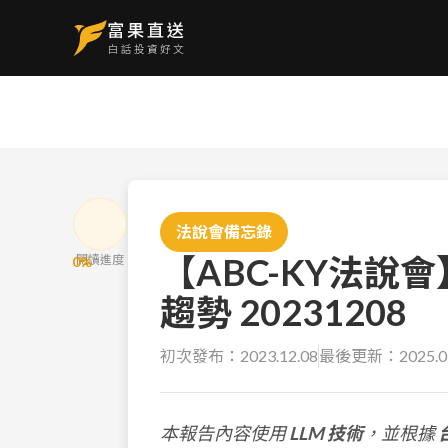
法說會備忘錄
【ABC-KY法
閱讀進度
0
%
趨勢 20231208
初次發布：
2023.12.08
最後更新：
2025.0
本報告內容使用
LLM 技術
，並根據