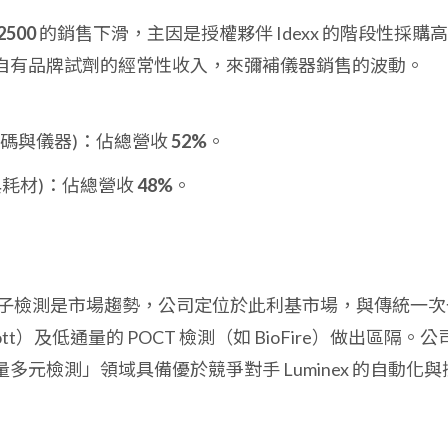
2500
的銷售下滑，主因是授權夥伴 Idexx 的階段性採購
自有品牌試劑的經常性收入，來彌補儀器銷售的波動。
條碼與儀器)：佔總營收
52%
。
與耗材)：佔總營收
48%
。
子檢測是市場趨勢，公司定位於此利基市場，與傳統一次
ott）及低通量的 POCT 檢測（如 BioFire）做出區隔。公
通量多元檢測」領域具備優於競爭對手 Luminex 的自動化與