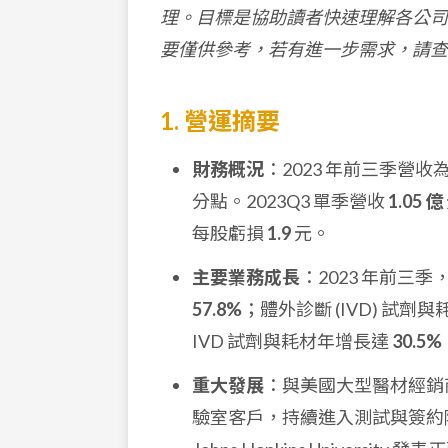
理。目標是協助讀者快速理解各公司
要僅供參考，若有進一步需求，請查
1. 營運摘要
財務概況
：2023 年前三季營收
分點。2023Q3 單季營收
1.05 億
每股虧損
1.9
元。
主要業務成長
：2023 年前三
57.8%
；體外診斷 (IVD) 試劑
IVD 試劑與耗材年增長達
30.5%
重大發展
：與美國大型醫材經銷
驗室客戶，持續進入測試與簽約