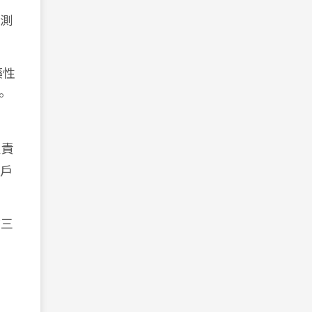
的測
藥性
。
負責
戶
前三