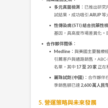
多元真菌檢測
：已推出研究用 (R
試結果，成功吸引
ARUP
等
性傳染病 (STI) 結合抗藥性
基因，具高度市場差異化。
合作夥伴關係
：
Medline
：與美國主要醫療經銷商
引薦客戶與通路銷售，ABC
名單，其中
17 至 20 家
正在
麗珠試劑 (中國)
：合作夥伴在
季銷售額已達
2,600 萬人民
5. 營運策略與未來發展