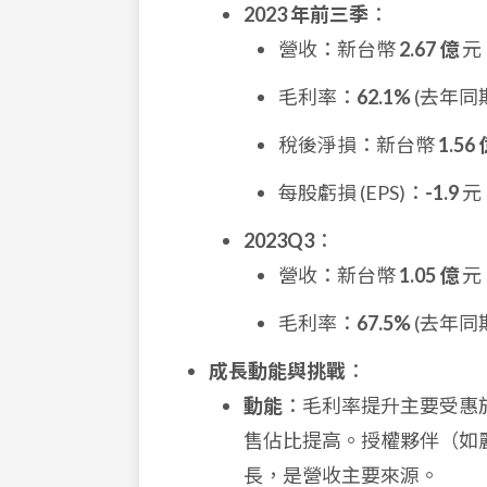
2023 年前三季
：
營收：新台幣
2.67 億
元
毛利率：
62.1%
(去年同期
稅後淨損：新台幣
1.56
每股虧損 (EPS)：
-1.9
元
2023Q3
：
營收：新台幣
1.05 億
元
毛利率：
67.5%
(去年同期
成長動能與挑戰
：
動能
：毛利率提升主要受惠於
售佔比提高。授權夥伴（如麗
長，是營收主要來源。