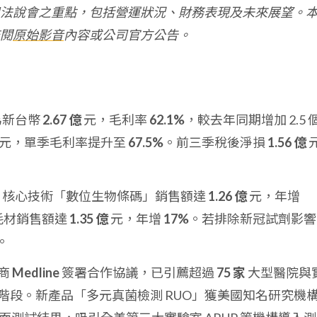
法說會之重點，包括營運狀況、財務表現及未來展望。
閱
原始影音
內容或公司官方公告。
為新台幣
2.67 億
元，毛利率
62.1%
，較去年同期增加 2.5 
元，單季毛利率提升至
67.5%
。前三季稅後淨損
1.56 億
季，核心技術「數位生物條碼」銷售額達
1.26 億
元，年增
與耗材銷售額達
1.35 億
元，年增
17%
。若排除新冠試劑影響
。
商
Medline
簽署合作協議，已引薦超過
75 家
大型醫院與
階段。新產品「多元真菌檢測 RUO」獲美國知名研究機