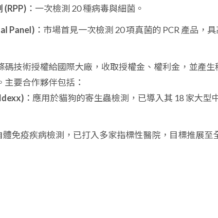
RPP)
：一次檢測 20 種病毒與細菌。
 Panel)
：市場首見一次檢測 20 項真菌的 PCR 產品，具
條碼技術授權給國際大廠，收取授權金、權利金，並產生
。主要合作夥伴包括：
exx)
：應用於貓狗的寄生蟲檢測，已導入其 18 家大型
自體免疫疾病檢測，已打入多家指標性醫院，目標推展至