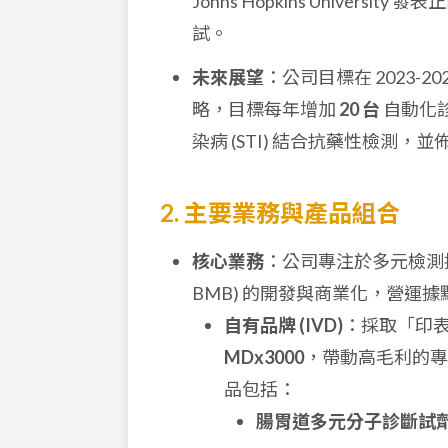
Johns Hopkins Univer
試。
未來展望
：公司目標在 2023-2
略，目標每年增加
20 台
自動化
染病 (STI) 結合抗藥性檢測
2. 主要業務與產品組合
核心業務
：公司專注於多元檢測技術平台
BMB) 的開發與商業化，營運
自有品牌 (IVD)
：採取「印
MDx3000
，帶動高毛利的專
品包括：
腸胃道多元分子診斷試劑 (