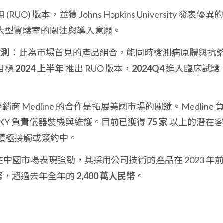
UO) 版本，並獲 Johns Hopkins University 發表優異
大型實驗室的關注與導入意願。
檢測
：此為市場首見的產品組合，能同時檢測病原體與抗
目標
2024 上半年
推出 RUO 版本，
2024Q4
進入臨床試驗
 Medline 的合作是拓展美國市場的關鍵。Medline 
-KY 負責儀器裝機與維護。目前已獲得
75 家
以上的潛在客
積極接觸或簽約中。
中國市場表現強勁，其採用公司技術的產品在 2023 年
幣
，超過去年全年的
2,400 萬人民幣
。