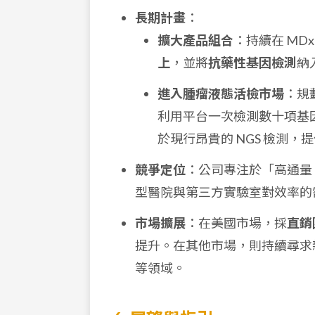
長期計畫
：
擴大產品組合
：持續在 MD
上
，並將
抗藥性基因檢測
納
進入腫瘤液態活檢市場
：規
利用平台一次檢測數十項基
於現行昂貴的 NGS 檢測
競爭定位
：公司專注於「高通量
型醫院與第三方實驗室對效率的
市場擴展
：在美國市場，採
直銷
提升。在其他市場，則持續尋求
等領域。