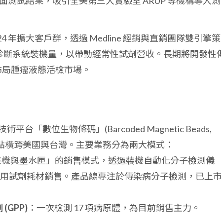
sity 發表正面測試結果，吸引全美第三大實驗室 ARUP 等機構導入測
024 年擴大客戶群，透過 Medline 經銷與直銷團隊雙引擎策
診斷系統裝機量，以帶動經常性試劑營收。長期將開發性
，並佈局腫瘤液態活檢市場。
「數位生物條碼」(Barcoded Magnetic Beads,
據點橫跨美國與台灣。主要業務分為兩大模式：
表機與墨水匣」的銷售模式，透過裝機自動化分子檢測儀
用試劑耗材銷售。產品線專注於傳染病分子檢測，已上
GPP)
：一次檢測 17 項病原體，為目前銷售主力。