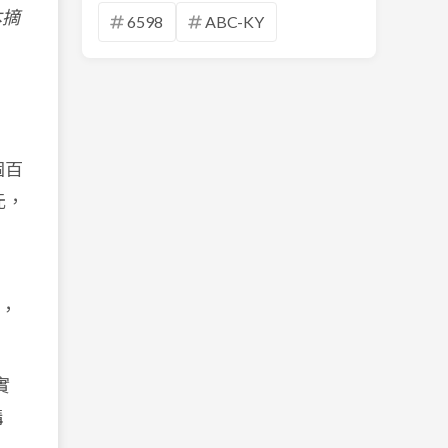
本摘
6598
ABC-KY
個百
元，
，
實
構