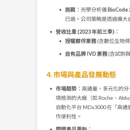
挑戰
：光學分析儀
BioCode 
已過。公司策略是透過擴大
營收比重 (2023 年前三季)
：
授權夥伴業務
(含數位生物
自有品牌 IVD 業務
(含試劑
4. 市場與產品發展動態
市場趨勢
：高通量、多元化的分
項檢測的大廠（如 Roche、Abb
自動化平台 MDx3000 在「高
作便利性。
關鍵產品更新
：