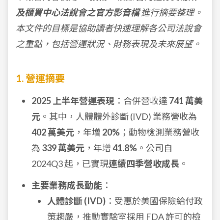
及櫃買中心法說會之官方影音檔
進行摘要整理。
本文件的目標是協助讀者快速理解各公司法說會
之重點，包括營運狀況、財務表現及未來展望。
1. 營運摘要
2025 上半年營運表現
：合併營收達
741 萬美
元
。其中，人體體外診斷 (IVD) 業務營收為
402 萬美元
，年增
20%
；動物檢測業務營收
為
339 萬美元
，年增
41.8%
。公司自
2024Q3 起，已實現
連續四季營收成長
。
主要業務成長動能
：
人體診斷 (IVD)
：受惠於美國保險給付政
策趨嚴，推動實驗室採用 FDA 許可的檢