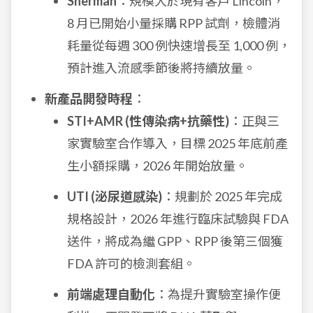
Sherman
：規模大於現有客戶 Lincoln，
8 月已開始小量採購 RPP 試劑，檢體消
耗量從每週 300 例快速增長至 1,000 例，
預計進入流感季節後將持續放量。
新產品開發時程
：
STI+AMR (性傳染病+抗藥性)
：正與三
家實驗室合作導入，目標 2025 年底前產
生小額採購，2026 年開始放量。
UTI (泌尿道感染)
：規劃於 2025 年完成
規格設計，2026 年進行臨床試驗與 FDA
送件，將成為繼 GPP、RPP 後第三個獲
FDA 許可的檢測套組。
前端處理自動化
：為提升實驗室操作便