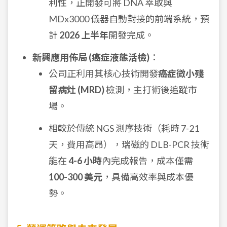
利性，正開發可將 DNA 萃取與
MDx3000 儀器自動對接的前端系統，預
計
2026 上半年
開發完成。
新興應用佈局 (癌症液態活檢)
：
公司正利用其核心技術開發
癌症微小殘
留病灶 (MRD)
檢測，主打術後追蹤市
場。
相較於傳統 NGS 測序技術（耗時 7-21
天，費用高昂），瑞磁的 DLB-PCR 技術
能在
4-6 小時
內完成報告，成本僅需
100-300 美元
，具備高效率與成本優
勢。