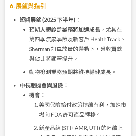
6. 展望與指引
短期展望 (2025 下半年)
：
預期
人體診斷業務將加速成長
，尤其在
第四季流感季節及新客戶 HealthTrack、
Sher
man 訂單放量的
帶動下，營收貢獻
與佔比將顯著提升。
動物檢測業務預期將維持穩健成長。
中長期機會與風險
：
機會
：
美國保險給付政策持續有利，加速市
場向 FDA 許可產品轉移。
新產品線 (STI+AMR, UTI) 的陸續上