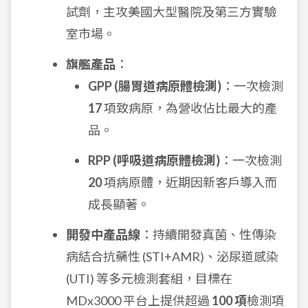
試劑，主攻美國大型醫院及第三方實驗
室市場。
旗艦產品
：
GPP (腸胃道病原體檢測)
：一次檢測
17
項致病原，為營收佔比最大的產
品。
RPP (呼吸道病原體檢測)
：一次檢測
20
項病原體，近期因新客戶導入而
成長顯著。
開發中產品線
：持續開發真菌、性傳染
病結合抗藥性 (STI+AMR)、泌尿道感染
(UTI) 等多元檢測套組，目標在
MDx3000 平台上提供超過
100 項
檢測項