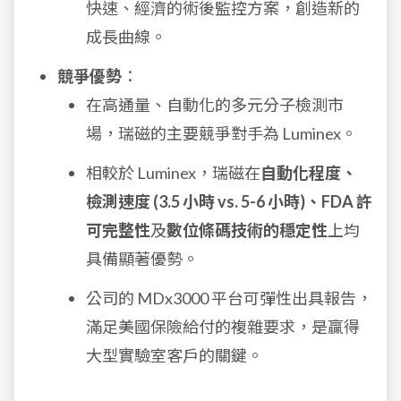
快速、經濟的術後監控方案，創造新的
成長曲線。
競爭優勢
：
在高通量、自動化的多元分子檢測市
場，瑞磁的主要競爭對手為 Luminex。
相較於 Luminex，瑞磁在
自動化程度、
檢測速度 (3.5 小時 vs. 5-6 小時)、FDA 許
可完整性
及
數位條碼技術的穩定性
上均
具備顯著優勢。
公司的 MDx3000 平台可彈性出具報告，
滿足美國保險給付的複雜要求，是贏得
大型實驗室客戶的關鍵。