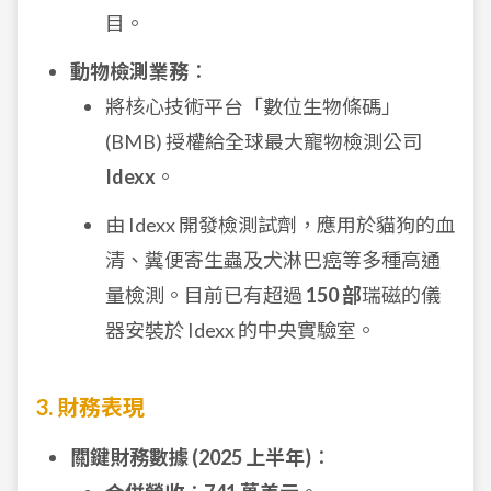
目。
動物檢測業務
：
將核心技術平台「數位生物條碼」
(BMB) 授權給全球最大寵物檢測公司
Idexx
。
由 Idexx 開發檢測試劑，應用於貓狗的血
清、糞便寄生蟲及犬淋巴癌等多種高通
量檢測。目前已有超過
150 部
瑞磁的儀
器安裝於 Idexx 的中央實驗室。
3. 財務表現
關鍵財務數據 (2025 上半年)
：