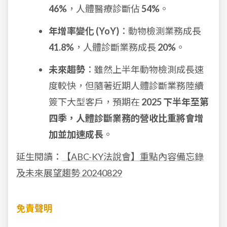
46%
，人體醫療診斷佔
54%
。
年增率變化 (YoY)
：動物檢測業務成長
41.8%
，人體診斷業務成長
20%
。
未來趨勢
：雖然上半年動物檢測成長速
度較快，但隨著近期人體診斷業務陸續
簽下大型客戶，預期在
2025 下半年至第
四季，人體診斷業務的營收比重將會增
加並加速成長
。
延生閱讀：
【ABC-KY法說會】重點內容備忘錄
及未來展望趨勢 20240829
免責聲明