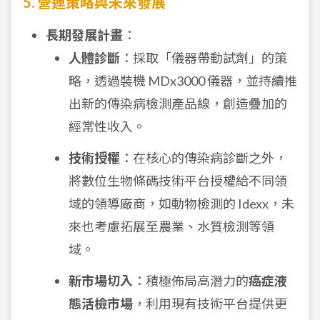
5. 營運策略與未來發展
長期發展計畫
：
人體診斷
：採取「儀器帶動試劑」的策
略，透過裝機 MDx3000 儀器，並持續推
出新的傳染病檢測產品線，創造疊加的
經常性收入。
技術授權
：在核心的傳染病診斷之外，
將數位生物條碼技術平台授權給不同領
域的領導廠商，如動物檢測的 Idexx，未
來也考慮拓展至農業、水質檢測等領
域。
新市場切入
：積極佈局高潛力的
癌症液
態活檢市場
，利用現有技術平台提供更