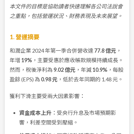
本文件的目標是協助讀者快速理解各公司法說會
之重點，包括營運狀況、財務表現及未來展望。
1. 營運摘要
和潤企業 2024 年第一季合併營收達
77.8 億元
，
年增
19%
，主要受惠於應收帳款規模持續成長。
然而，稅後淨利為
9.02 億元
，年減
10.9%
，每股
盈餘 (EPS) 為
0.98 元
，低於去年同期的 1.48 元。
獲利下滑主要受兩大因素影響：
資金成本上升
：受央行升息及市場預期影
響，利差空間受到壓縮。