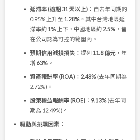
延滯率 (逾期 31 天以上)
：自去年同期的
0.95% 上升至
1.28%
。其中台灣地區延
滯率約
1%
上下，中國地區約
2.5%
，皆
在公司認為可控的範圍內。
預期信用減損損失
：提列
11.8 億元
，年
增
63%
。
資產報酬率 (ROA)
：
2.48%
(去年同期為
2.72%)。
股東權益報酬率 (ROE)
：
9.13%
(去年同
期為 12.49%)。
驅動與挑戰因素
：