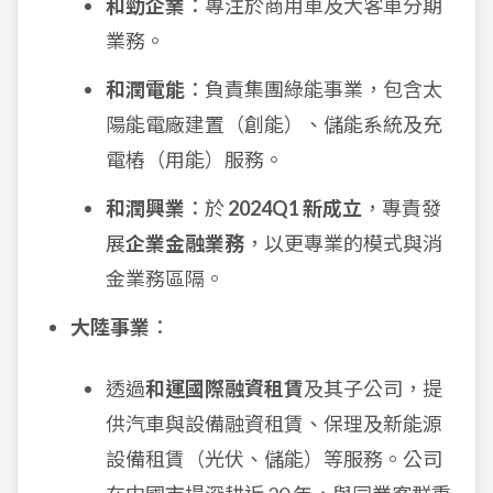
和勁企業
：專注於商用車及大客車分期
業務。
和潤電能
：負責集團綠能事業，包含太
陽能電廠建置（創能）、儲能系統及充
電樁（用能）服務。
和潤興業
：於
2024Q1 新成立
，專責發
展
企業金融業務
，以更專業的模式與消
金業務區隔。
大陸事業
：
透過
和運國際融資租賃
及其子公司，提
供汽車與設備融資租賃、保理及新能源
設備租賃（光伏、儲能）等服務。公司