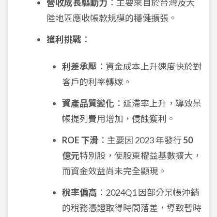
營收成長驅動力
：主要來自於台灣及大
陸地區應收帳款規模的穩健擴張。
獲利挑戰
：
利差承壓
：資金成本上升速度快於對
客戶的利率轉嫁。
資產品質變化
：延滯率上升，導致呆
帳提列費用增加，侵蝕獲利。
ROE 下滑
：主要因 2023 年發行
50
億元
特別股，使股東權益基數擴大，
而資金效益尚未完全顯現。
稅率偏高
：2024Q1 因部分呆帳沖銷
的稅務憑證取得時間落差，導致暫時