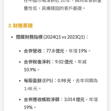
在中國市場深耕近 20 年，與同業客群重
疊性低，具備穩固的客戶基礎。
3. 財務表現
關鍵財務指標 (2024Q1 vs 2023Q1)
：
合併營收
：
77.8 億元
，年增
19%
。
合併稅後淨利
：
9.02 億元
，年減
10.9%
。
每股盈餘 (EPS)
：
0.98 元
，去年同期為
1.48 元。
合併應收帳款淨額
：
3,014 億元
，年增
19%
。