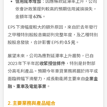
信用成本增加
：因應帳款延滯率上升，公司
依會計政策提列較高的預期信用減損損失，
金額年增
63%
。
EPS 下滑幅度較大的額外原因，來自於去年發行
之甲種特別股股息需認列完整年度，及乙種特別
股股息發放，合計影響 EPS 約
0.5 元
。
展望未來，公司為應對延滯率上升趨勢，已自
2023 年下半年起
收緊授信條件
，特別是針對部
分高毛利產品。預期今年車貸業務將趨於持平或
面臨微幅下滑壓力，成長動能將主要來自
企業金
融、重車及電能事業
。
2. 主要業務與產品組合