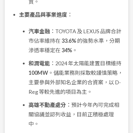
質。
主要產品與事業進度
：
汽車金融
：TOYOTA 及 LEXUS 品牌合計
市佔率維持在
33.6%
的強勢水準，分期
滲透率穩定在
34%
。
和潤電能
：2024 年太陽能建置目標維持
100MW
。儲能業務則採取較謹慎策略，
主要參與外部知名企業的合資案，以 D-
Reg 等較先進的項目為主。
高雄不動產處分
：預計今年內可完成相
關協議並認列收益，目前正積極處理
中。