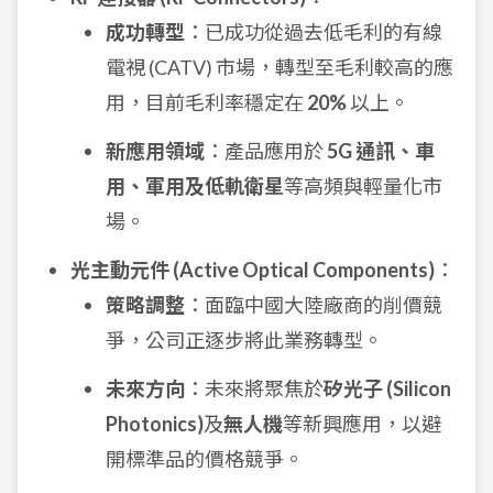
成功轉型
：已成功從過去低毛利的有線
電視 (CATV) 市場，轉型至毛利較高的應
用，目前毛利率穩定在
20%
以上。
新應用領域
：產品應用於
5G 通訊、車
用、軍用及低軌衛星
等高頻與輕量化市
場。
光主動元件 (Active Optical Components)
：
策略調整
：面臨中國大陸廠商的削價競
爭，公司正逐步將此業務轉型。
未來方向
：未來將聚焦於
矽光子 (Silicon
Photonics)
及
無人機
等新興應用，以避
開標準品的價格競爭。