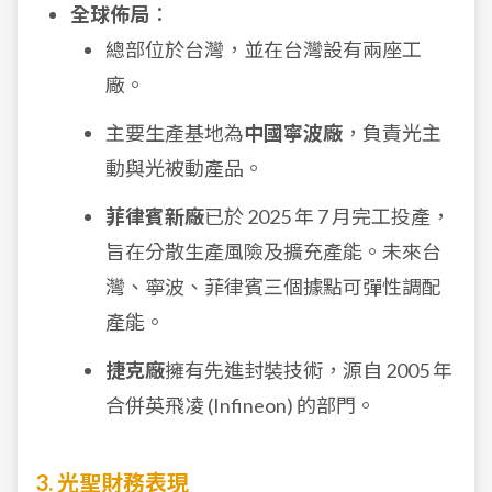
全球佈局
：
總部位於台灣，並在台灣設有兩座工
廠。
主要生產基地為
中國寧波廠
，負責光主
動與光被動產品。
菲律賓新廠
已於 2025 年 7 月完工投產，
旨在分散生產風險及擴充產能。未來台
灣、寧波、菲律賓三個據點可彈性調配
產能。
捷克廠
擁有先進封裝技術，源自 2005 年
合併英飛凌 (Infineon) 的部門。
3. 光聖財務表現