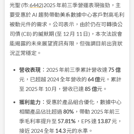
光聖 (市:
6442
)2025 年前三季營運表現強勁，主
要受惠於 AI 趨勢帶動美系數據中心客戶對高毛利
被動元件的需求。公司表示，由於仍在可轉換公
司債 (CB) 的緘默期 (至 12 月 11 日)，本次法說會
能揭露的未來展望資訊有限，但強調目前出貨狀
況正常穩定。
營收表現
：2025 年前三季累計營收達
75 億
元，已超越 2024 全年營收的
64 億
元。累計
至 2025 年 10 月，營收已達
85 億
元。
獲利能力
：受惠於產品組合優化，數據中心
相關產品佔比超過
80%
，帶動 2025 年前三
季毛利率提升至
57.81%
，EPS 達
13.87
元，
接近 2024 全年
14.3
元的水準。