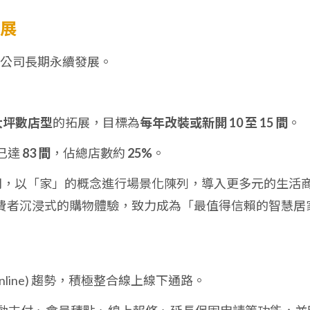
發展
公司長期永續發展。
C) 大坪數店型
的拓展，目標為
每年改裝或新開 10 至 15 間
。
數已達
83 間
，佔總店數約
25%
。
空間，以「家」的概念進行場景化陳列，導入更多元的生活
費者沉浸式的購物體驗，致力成為「最值得信賴的智慧居
rge Online) 趨勢，積極整合線上線下通路。