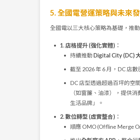
5. 全國電營運策略與未來
全國電以三大核心策略為基礎，推動
1. 店格提升 (強化實體)
：
持續推動
Digital City (D
截至 2026 年 6 月，DC 店
DC 店型透過超過百坪的
（如窗簾、油漆），提供消
生活品牌」。
2. 數位轉型 (虛實整合)
：
順應 OMO (Offline Me