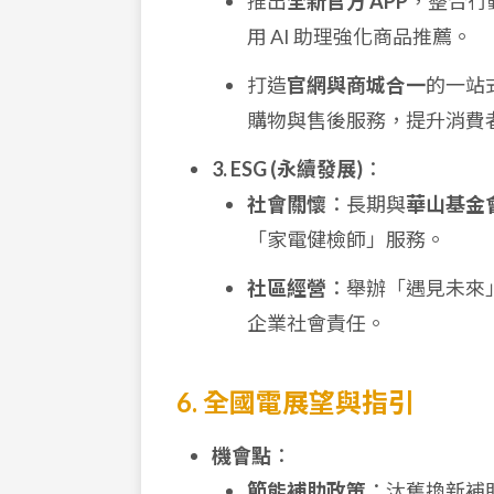
推出
全新官方 APP
，整合行
用 AI 助理強化商品推薦。
打造
官網與商城合一
的一站
購物與售後服務，提升消費
3. ESG (永續發展)
：
社會關懷
：長期與
華山基金
「家電健檢師」服務。
社區經營
：舉辦「遇見未來
企業社會責任。
6. 全國電展望與指引
機會點
：
節能補助政策
：汰舊換新補