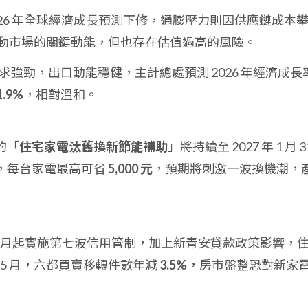
26 年全球經濟成長預測下修，通膨壓力則因供應鏈成本
驅動市場的關鍵動能，但也存在估值過高的風險。
需求強勁，出口動能穩健，主計總處預測 2026 年經濟成長
1.9%
，相對溫和。
的「
住宅家電汰舊換新節能補助
」將持續至 2027 年 1 月 3
，每台家電最高可省
5,000 元
，預期將刺激一波換機潮，
 年 9 月起實施第七波信用管制，加上新青安貸款政策影響，
 至 5 月，六都買賣移轉件數年減
3.5%
，房市盤整恐對新家