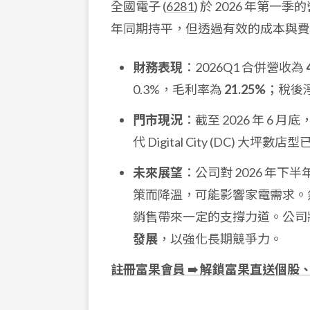
全國電子 (
6281
) 於 2026 年
年同期持平，但透過有效的成本與費
財務表現
：2026Q1 合併營收為
0.3%，毛利率為
21.25%
；稅後
門市現況
：截至 2026 年 6 
代 Digital City (DC) 大坪數店
未來展望
：公司對 2026 年下
策而降溫，可能影響家電需求。
銷售帶來一定的支撐力道。公司
發展
，以強化長期競爭力。
註冊富果會員 ➠ 解鎖富果直送個股