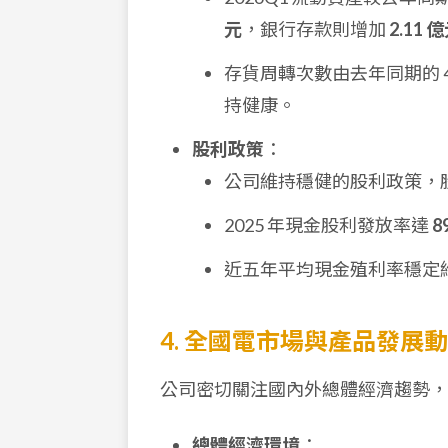
元
，銀行存款則增加
2.11 
存貨周轉次數由去年同期的 4
持健康。
股利政策
：
公司維持穩健的股利政策，
2025 年現金股利發放率達
8
近五年平均現金殖利率穩定
4. 全國電市場與產品發展
公司密切關注國內外總體經濟趨勢，
總體經濟環境
：