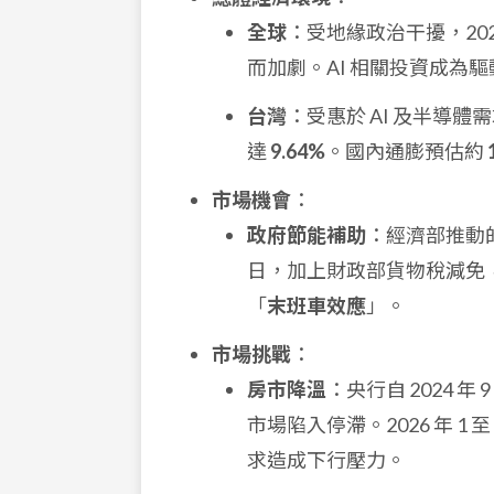
全球
：受地緣政治干擾，20
而加劇。AI 相關投資成為
台灣
：受惠於 AI 及半導體
達
9.64%
。國內通膨預估約
市場機會
：
政府節能補助
：經濟部推動
日，加上財政部貨物稅減免
「
末班車效應
」。
市場挑戰
：
房市降溫
：央行自 2024
市場陷入停滯。2026 年 1
求造成下行壓力。