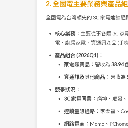
2. 全國電主要業務與產品
全國電為台灣領先的 3C 家電連鎖
核心業務
：主要從事各類 3C 
電、廚房家電、資通訊產品 (手
產品組合 (2026Q1)
：
家電類商品
：營收為
38.94
資通訊及其他商品
：營收為
競爭狀況
：
3C 家電同業
：燦坤、順發。
連鎖量販通路
：家樂福、Co
網路電商
：Momo、PChom