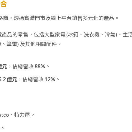
組合
通路商，透過實體門市及線上平台銷售多元化的產品。
家電產品的零售，包括大型家電 (冰箱、洗衣機、冷氣)、生
機、筆電) 及其他相關配件。
 億元
，佔總營收
88%
。
5.2 億元
，佔總營收
12%
。
stco、特力屋。
e。