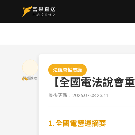
法說會備忘錄
【全國電法說會重點
閱讀進度
0
%
最後更新：
2026.07.08 23:11
1. 全國電營運摘要