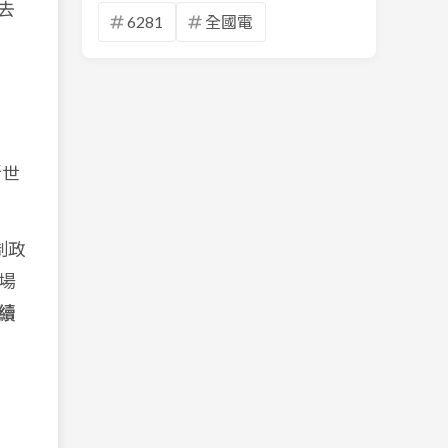
去
6281
全國電
新世
制政
場
永續