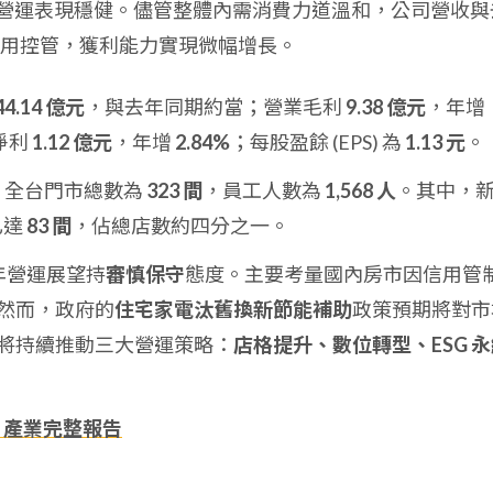
第一季的營運表現穩健。儘管整體內需消費力道溫和，公司營收與
用控管，獲利能力實現微幅增長。
44.14 億元
，與去年同期約當；營業毛利
9.38 億元
，年增
淨利
1.12 億元
，年增
2.84%
；每股盈餘 (EPS) 為
1.13 元
。
月底，全台門市總數為
323 間
，員工人數為
1,568 人
。其中，
型已達
83 間
，佔總店數約四分之一。
半年營運展望持
審慎保守
態度。主要考量國內房市因信用管
然而，政府的
住宅家電汰舊換新節能補助
政策預期將對市
將持續推動三大營運策略：
店格提升、數位轉型、ESG 
、產業完整報告