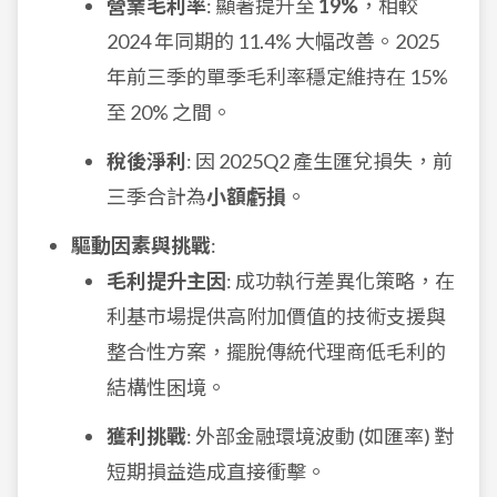
營業毛利率
: 顯著提升至
19%
，相較
2024 年同期的 11.4% 大幅改善。2025
年前三季的單季毛利率穩定維持在 15%
至 20% 之間。
稅後淨利
: 因 2025Q2 產生匯兌損失，前
三季合計為
小額虧損
。
驅動因素與挑戰
:
毛利提升主因
: 成功執行差異化策略，在
利基市場提供高附加價值的技術支援與
整合性方案，擺脫傳統代理商低毛利的
結構性困境。
獲利挑戰
: 外部金融環境波動 (如匯率) 對
短期損益造成直接衝擊。