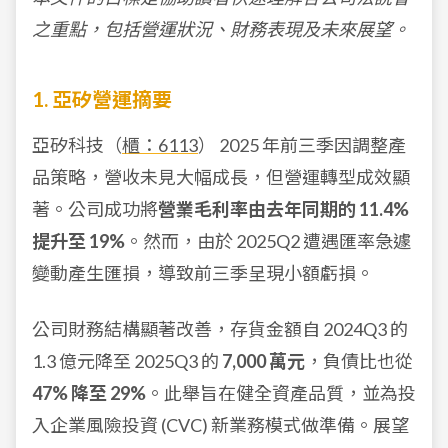
之重點，包括營運狀況、財務表現及未來展望。
1. 亞矽營運摘要
亞矽科技（
櫃：6113
） 2025 年前三季因調整產
品策略，營收未見大幅成長，但營運轉型成效顯
著。公司成功將
營業毛利率由去年同期的 11.4%
提升至 19%
。然而，由於 2025Q2 遭遇匯率急遽
變動產生匯損，導致前三季呈現小額虧損。
公司財務結構顯著改善，存貨金額自 2024Q3 的
1.3 億元降至 2025Q3 的
7,000 萬元
，負債比也從
47% 降至 29%
。此舉旨在健全資產品質，並為投
入企業風險投資 (CVC) 新業務模式做準備。展望