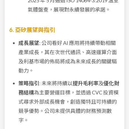
2025 年 5 月通過 ISO 14064-3:2019 溫室
氣體盤查，展現對永續發展的承諾。
6. 亞矽展望與指引
成長展望
: 公司看好 AI 應用將持續帶動相關
產業成長，其在次世代通訊、高速運算介面
及利基市場的佈局將成為未來成長的關鍵驅
動力。
策略指引
: 未來將持續以
提升毛利率
及
優化財
務結構
為主要營運目標，並透過 CVC 投資模
式尋求外部成長機會，創造獨特且可持續的
競爭優勢。公司未提供具體的財務預測數
字。