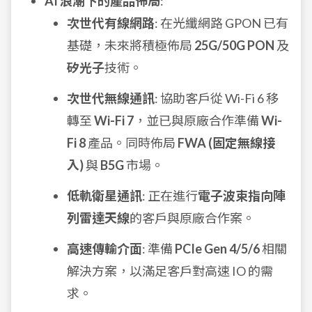
AI 浪潮下的產品佈局
:
次世代有線網路
: 在光纖網路 GPON 已有
基礎，未來將積極佈局
25G/50G PON
及
矽光子
技術。
次世代無線通訊
: 協助客戶從 Wi-Fi 6 移
轉至
Wi-Fi 7
，並已與原廠合作準備
Wi-
Fi 8
產品。同時佈局
FWA (固定無線接
入)
與
B5G
市場。
低軌衛星通訊
: 正在進行
電子波束指向陣
列雷達天線
的客戶與原廠合作案。
高速傳輸介面
: 準備
PCIe Gen 4/5/6
相關
解決方案，以滿足客戶對高速 IO 的需
求。