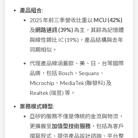
產品組合
:
2025 年前三季營收比重以
MCU (42%)
及
網路通訊 (39%)
為主，其餘為記憶體
與線性類比 IC (19%)，產品結構與去年
同期相似。
代理產品線涵蓋歐、美、日、台等國際
品牌，包括 Bosch、Sequans、
Microchip、MediaTek (聯發科) 及
Realtek (瑞昱) 等。
業務模式轉型
:
亞矽的服務不僅是傳統的金流與物流，
更擴展至
加值型技術服務
，包括為客戶
撰寫程式、提供產品設計諮詢、平台整