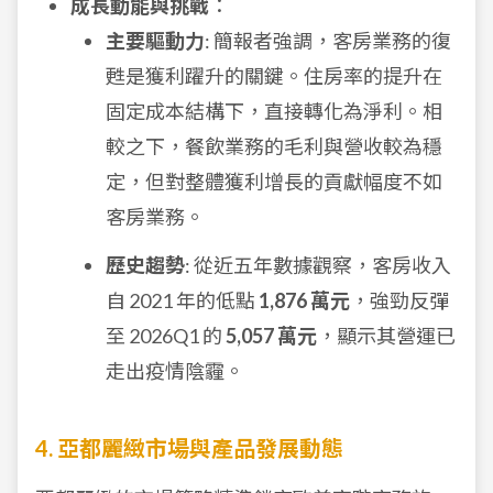
成長動能與挑戰
：
主要驅動力
: 簡報者強調，客房業務的復
甦是獲利躍升的關鍵。住房率的提升在
固定成本結構下，直接轉化為淨利。相
較之下，餐飲業務的毛利與營收較為穩
定，但對整體獲利增長的貢獻幅度不如
客房業務。
歷史趨勢
: 從近五年數據觀察，客房收入
自 2021 年的低點
1,876 萬元
，強勁反彈
至 2026Q1 的
5,057 萬元
，顯示其營運已
走出疫情陰霾。
4. 亞都麗緻市場與產品發展動態