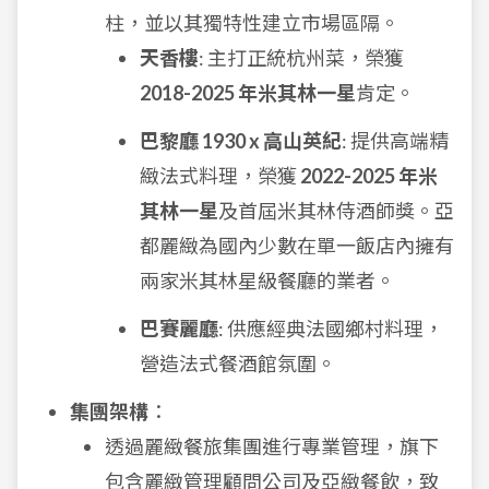
柱，並以其獨特性建立市場區隔。
天香樓
: 主打正統杭州菜，榮獲
2018-2025 年米其林一星
肯定。
巴黎廳 1930 x 高山英紀
: 提供高端精
緻法式料理，榮獲
2022-2025 年米
其林一星
及首屆米其林侍酒師獎。亞
都麗緻為國內少數在單一飯店內擁有
兩家米其林星級餐廳的業者。
巴賽麗廳
: 供應經典法國鄉村料理，
營造法式餐酒館氛圍。
集團架構
：
透過麗緻餐旅集團進行專業管理，旗下
包含麗緻管理顧問公司及亞緻餐飲，致