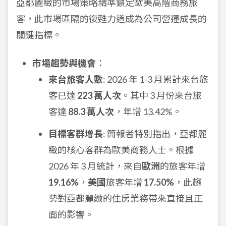
亞都麗緻的市場策略精準鎖定歐美高階商務旅
客，此市場區隔的復甦力道成為公司營運成長的
關鍵指標。
市場趨勢與機會
：
來台旅客人數
: 2026 年 1-3 月累計來台旅
客已達
223 萬人次
。其中 3 月份來台旅
客達
88.3 萬人次
，年增 13.42%。
目標客群增長
: 簡報者特別指出，亞都麗
緻的核心客群為歐美商務人士。根據
2026 年 3 月統計，來自
歐洲
的旅客年增
19.16%
，
美國
旅客年增
17.50%
，此趨
勢對亞都麗緻的住房業務帶來直接且正
面的影響。