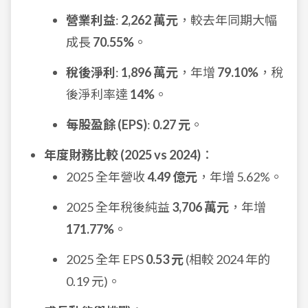
營業利益
:
2,262 萬元
，較去年同期大幅
成長
70.55%
。
稅後淨利
:
1,896 萬元
，年增
79.10%
，稅
後淨利率達
14%
。
每股盈餘 (EPS)
:
0.27 元
。
年度財務比較 (2025 vs 2024)
：
2025 全年營收
4.49 億元
，年增 5.62%。
2025 全年稅後純益
3,706 萬元
，年增
171.77%
。
2025 全年 EPS
0.53 元
(相較 2024 年的
0.19 元)。