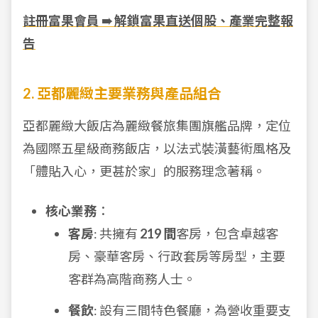
註冊富果會員 ➠ 解鎖富果直送個股、產業完整報
告
2. 亞都麗緻主要業務與產品組合
亞都麗緻大飯店為麗緻餐旅集團旗艦品牌，定位
為國際五星級商務飯店，以法式裝潢藝術風格及
「體貼入心，更甚於家」的服務理念著稱。
核心業務
：
客房
: 共擁有
219 間
客房，包含卓越客
房、豪華客房、行政套房等房型，主要
客群為高階商務人士。
餐飲
: 設有三間特色餐廳，為營收重要支