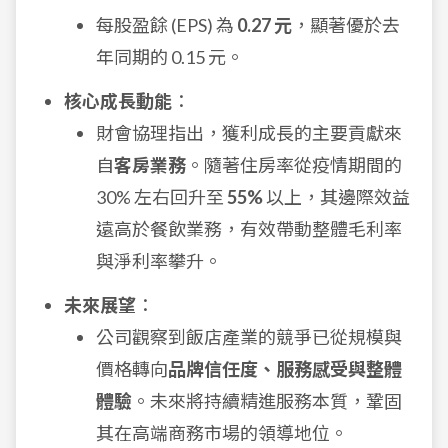
每股盈餘 (EPS) 為
0.27 元
，顯著優於去
年同期的 0.15 元。
核心成長動能
：
財會協理指出，獲利成長的主要貢獻來
自
客房業務
。隨著住房率從疫情期間的
30% 左右回升至
55%
以上，其邊際效益
遠高於餐飲業務，有效帶動整體毛利率
與淨利率攀升。
未來展望
：
公司觀察到飯店產業的競爭已從規模與
價格轉向
品牌信任度、服務感受與整體
體驗
。未來將持續精進服務本質，鞏固
其在高端商務市場的領導地位。