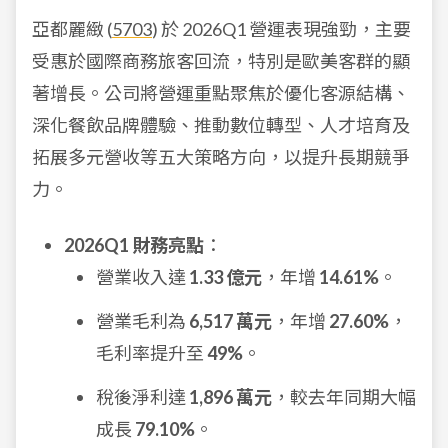
亞都麗緻 (
5703
) 於 2026Q1 營運表現強勁，主要
受惠於國際商務旅客回流，特別是歐美客群的顯
著增長。公司將營運重點聚焦於優化客源結構、
深化餐飲品牌體驗、推動數位轉型、人才培育及
拓展多元營收等五大策略方向，以提升長期競爭
力。
2026Q1 財務亮點
：
營業收入達
1.33 億元
，年增
14.61%
。
營業毛利為
6,517 萬元
，年增
27.60%
，
毛利率提升至
49%
。
稅後淨利達
1,896 萬元
，較去年同期大幅
成長
79.10%
。