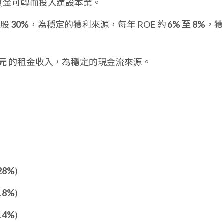
資金可轉而投入建設本業。
持股
30%
，為穩定的獲利來源，每年 ROE 約
6% 至 8%
，
億元
的租金收入，為穩定的現金流來源。
28%
)
18%
)
14%
)