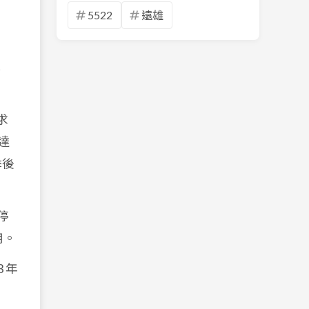
5522
遠雄
率
求
達
季後
停
用。
 年