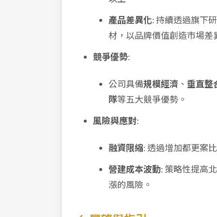
產品差異化
: 持續透過旗
材，以品牌價值創造市場差
競爭優勢
:
公司具備
規模經濟
、
垂直整
隊
等五大競爭優勢。
風險與應對
:
融資限縮
: 透過增加都更
營建成本波動
: 策略性提
漲的風險。