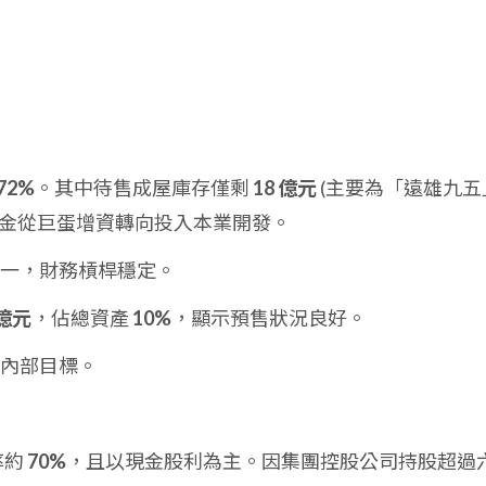
72%
。其中待售成屋庫存僅剩
18 億元
(主要為「遠雄九五
資金從巨蛋增資轉向投入本業開發。
之一，財務槓桿穩定。
 億元
，佔總資產
10%
，顯示預售狀況良好。
內部目標。
率約
70%
，且以現金股利為主。因集團控股公司持股超過