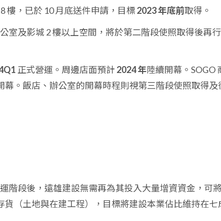
 至 8 樓，已於 10 月底送件申請，目標
2023 年底前
取得。
辦公室及影城 2 樓以上空間，將於第二階段使照取得後再
4Q1
正式營運。周邊店面預計
2024 年
陸續開幕。SOGO 
開幕。飯店、辦公室的開幕時程則視第三階段使照取得及
入營運階段後，遠雄建設無需再為其投入大量增資資金，可
存貨（土地與在建工程），目標將建設本業佔比維持在七