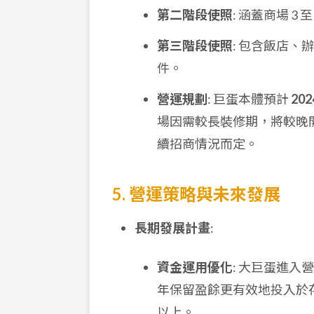
第二階段使照
: 涵蓋商場 3
第三階段使照
: 包含飯店、
件。
營運規劃
: 巨蛋本體預計
202
場因需較長裝修期，將較晚
續招商情況而定。
5. 營運策略與未來發展
長期發展計畫
:
資金運用優化
: 大巨蛋進
年保留盈餘更有效地投入於
以上。