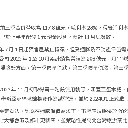
3 年前三季合併營收為
117.8 億元
，毛利率
28%
，稅後淨利
司已於上半年配發
1 元
現金股利，預計 11 月底發放。
023 年 7 月 1 日起預售屋禁止轉讓，但受通膨及不動產保值需
2023 年 1 至 10 月累計銷售業績為
208 億元
，月平均
市場趨勢方面，第一季價量俱跌，第二季價量俱漲，第三
案於 2023 年 11 月初取得第一階段使用執照，涵蓋巨蛋本體、
 月舉辦亞洲棒球錦標賽作為試營運，並於
2024Q1
正式啟
房市持穩定看法，認為在通膨保值需求下，市場表現將優於 2023
七大都會區及都市更新案，並策略性提高北台灣廠辦案比