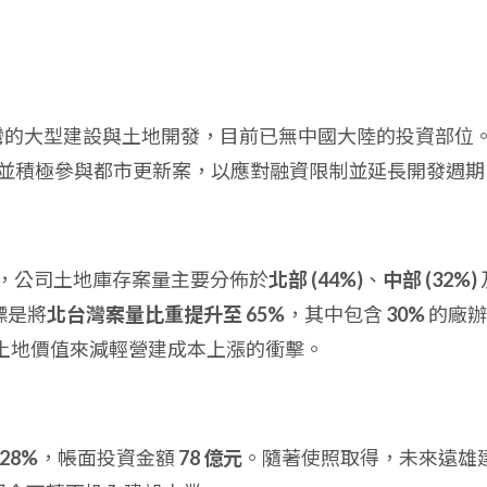
台灣的大型建設與土地開發，目前已無中國大陸的投資部位
並積極參與都市更新案，以應對融資限制並延長開發週期
23Q3，公司土地庫存案量主要分佈於
北部 (44%)
、
中部 (32%)
標是將
北台灣案量比重提升至 65%
，其中包含
30%
的廠辦
土地價值來減輕營建成本上漲的衝擊。
28%
，帳面投資金額
78 億元
。隨著使照取得，未來遠雄