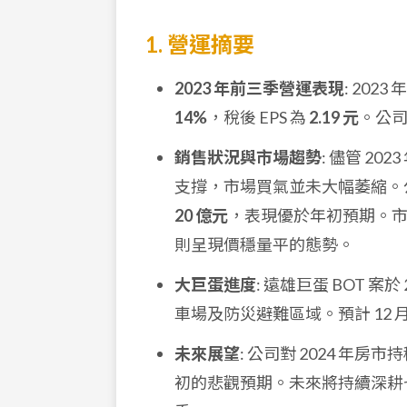
1. 營運摘要
2023 年前三季營運表現
: 202
14%
，稅後 EPS 為
2.19 元
。公
銷售狀況與市場趨勢
: 儘管 2
支撐，市場買氣並未大幅萎縮。公司 
20 億元
，表現優於年初預期。
則呈現價穩量平的態勢。
大巨蛋進度
: 遠雄巨蛋 BOT 
車場及防災避難區域。預計 12
未來展望
: 公司對 2024 年
初的悲觀預期。未來將持續深耕