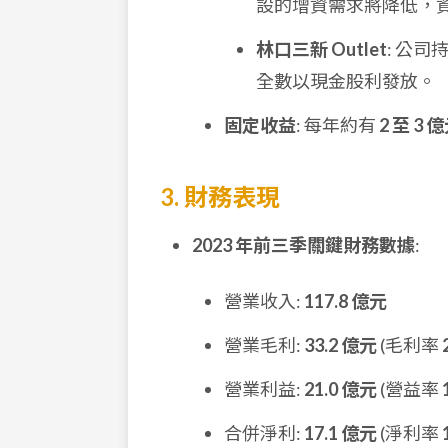
設的增資需求將降低，
林口三新 Outlet
: 公司
全數以現金股利發放。
固定收益
: 每年約有
2 至 3 
3. 財務表現
2023 年前三季關鍵財務數據
:
營業收入:
117.8 億元
營業毛利:
33.2 億元
(毛利率
營業利益:
21.0 億元
(營益率
合併淨利:
17.1 億元
(淨利率