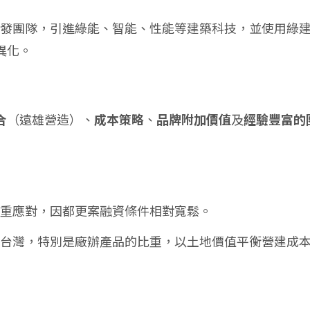
下研發團隊，引進綠能、智能、性能等建築科技，並使用綠
異化。
合
（遠雄營造）、
成本策略
、
品牌附加價值
及
經驗豐富的
案比重應對，因都更案融資條件相對寬鬆。
高北台灣，特別是廠辦產品的比重，以土地價值平衡營建成