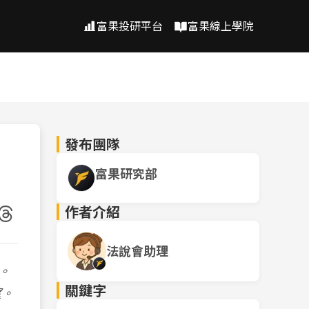
富果投研平台
富果線上學院
發布團隊
富果研究部
作者介紹
法說會助理
。
關鍵字
望。