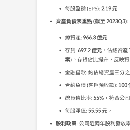
每股盈餘 (EPS):
2.19 元
資產負債表重點 (截至 2023Q3)
:
總資產:
966.3 億元
存貨:
697.2 億元
，佔總資產
案)。存貨佔比提升，反映
金融借款: 約佔總資產三分
合約負債 (客戶預收款):
100
總負債比率:
55%
，符合公司
每股淨值:
55.55 元
。
股利政策
: 公司近兩年股利發放