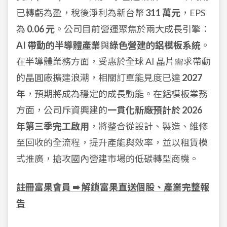
已轉虧為盈，稅後淨利為新台幣
311 萬元
，EPS
為
0.06 元
。公司目前營運聚焦於兩大成長引擎：
AI 帶動的半導體產業
與
綠色營建的鋁模板系統
。
在半導體業務方面，受惠於全球 AI 晶片需求帶動
的晶圓廠擴建浪潮，相關訂單能見度已達
2027
年
，預期將成為穩定的成長動能。在鋁模板業務
方面，公司斥資興建的
一貫化新廠預計於 2026
年第三季完工啟用
，將整合從設計、製造、維修
至回收的全流程，提升產能與效率，並以租賃模
式推廣，搶攻國內營建市場的低碳轉型商機。
註冊富果會員 ➠ 解鎖富果直送個股、產業完整報
告