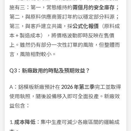
施有三：第一，常態維持約
兩個月的安全庫存
；
第二，與原料供應商簽訂年約以穩定部分料源；
第三，與客戶建立共識，採
公式化報價
（原料成
本 + 製造成本），將價格波動即時反映在售價
上。雖然仍有部分一次性訂單的風險，但整體而
言，風險相對較小。
Q3：新廠啟用的時點及預期效益？
A：鋁模板新廠預計在
2026 年第三季
完工並取得
使用執照，隨後設備移入即可全面投產。新廠效
益包含：
1.
成本降低
：集中生產可減少各廠區間的運輸成