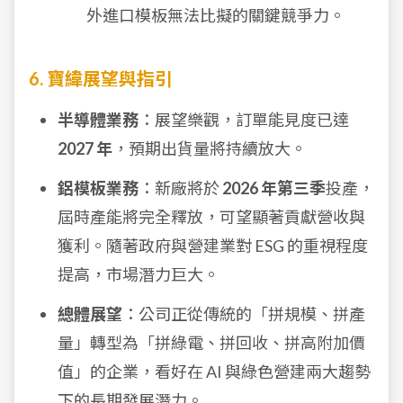
外進口模板無法比擬的關鍵競爭力。
6. 寶緯展望與指引
半導體業務
：展望樂觀，訂單能見度已達
2027 年
，預期出貨量將持續放大。
鋁模板業務
：新廠將於
2026 年第三季
投產，
屆時產能將完全釋放，可望顯著貢獻營收與
獲利。隨著政府與營建業對 ESG 的重視程度
提高，市場潛力巨大。
總體展望
：公司正從傳統的「拼規模、拼產
量」轉型為「拼綠電、拼回收、拼高附加價
值」的企業，看好在 AI 與綠色營建兩大趨勢
下的長期發展潛力。