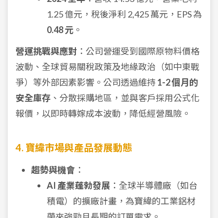
1.25 億元，稅後淨利 2,425 萬元，EPS 為
0.48 元
。
營運挑戰與應對
：公司營運受到國際原物料價格
波動、全球貿易關稅政策及地緣政治（如中東戰
爭）等外部因素影響。公司透過維持
1-2 個月的
安全庫存
、分散採購地區，並與客戶採用公式化
報價，以即時轉嫁成本波動，降低經營風險。
4. 寶緯市場與產品發展動態
趨勢與機會
：
AI 產業蓬勃發展
：全球半導體廠（如台
積電）的擴廠計畫，為寶緯的工業鋁材
帶來強勁且長期的訂單需求。