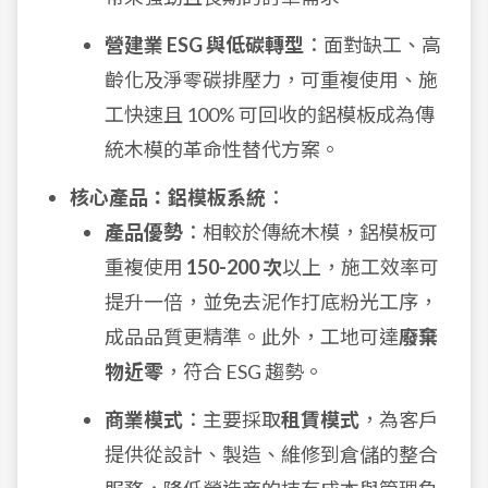
營建業 ESG 與低碳轉型
：面對缺工、高
齡化及淨零碳排壓力，可重複使用、施
工快速且 100% 可回收的鋁模板成為傳
統木模的革命性替代方案。
核心產品：鋁模板系統
：
產品優勢
：相較於傳統木模，鋁模板可
重複使用
150-200 次
以上，施工效率可
提升一倍，並免去泥作打底粉光工序，
成品品質更精準。此外，工地可達
廢棄
物近零
，符合 ESG 趨勢。
商業模式
：主要採取
租賃模式
，為客戶
提供從設計、製造、維修到倉儲的整合