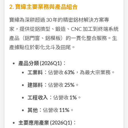
2. 寶緯主要業務與產品組合
寶緯為深耕超過 30 年的精密鋁材解決方案專
家，提供從鋁擠型、鍛造、CNC 加工到終端系統
產品（鋁門窗、鋁模板）的一貫化整合服務。生
產據點位於彰化北斗及田尾。
產品分類 (2026Q1)
：
工業料
：佔營收
63%
，為最大宗業務。
建築料
：佔營收
25%
。
工程收入
：佔營收
1%
。
其他
：佔營收
11%
。
主要應用產業 (2026Q1)
：