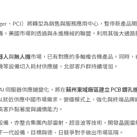
ger、PCI）將轉型為銷售與服務應用中心，暫停新產品開
備。美國市場則透過與永進機械的聯盟，利用其強大通路
器人
與
無人機
市場，已有對應的多軸複合機產品。同時，
機等設備切入耗材供應鏈，北部客戶群持續增加。
AI 伺服器供應鏈變化，將在
蘇州東域廠區建立 PCB 鑽孔
以就近供應中國市場需求。營運模式上，強化與終端品牌
高客戶黏著度與議價能力。
設備，亦整合集團內部雷射、超音波等技術，開發晶圓雷
下一代設備，目標與德、日競爭對手做出市場區隔。