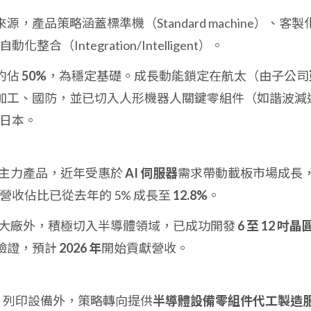
，產品策略涵蓋標準機（Standard machine）、客製
化整合（Integration/Intelligent）。
約佔
50%
，為穩定基礎。成長動能鎖定在航太（由子公司
加工、國防，並已切入人形機器人關鍵零組件（如諧波減
於日本。
機為主力產品，近年受惠於
AI 伺服器
需求帶動載板市場成長
季營收佔比已從去年的 5% 成長至
12.8%
。
B 大廠外，積極切入半導體領域，已成功開發
6 至 12 吋晶
驗證，預計
2026 年
開始貢獻營收。
D 列印設備外，策略轉向提供
半導體設備零組件代工製造