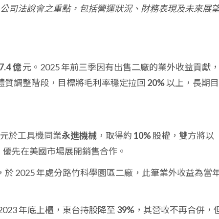
公司法說會之重點，包括營運狀況、財務表現及未來展
7.4 億
元。2025 年前三季因有出售二廠的業外收益貢獻
體質調整階段，目標將毛利率穩定拉回
20%
以上，長期目
元於工具機同業
永進機械
，取得約
10%
股權，雙方將以
盟形式，優先在美國市場展開銷售合作。
於 2025 年處分路竹科學園區二廠，此筆業外收益為當
 2023 年底上櫃，東台持股降至
39%
，其營收不再合併，