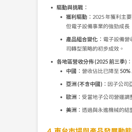
驅動與挑戰
：
獲利驅動
：2025 年獲利主
但電子設備事業的強勁成長
產品組合變化
：電子設備營
司轉型策略的初步成效。
各地區營收分佈 (2025 前三季)
：
中國
：營收佔比已降至
50%
亞洲 (不含中國)
：因子公司
歐洲
：受當地子公司營運調
美洲
：透過與永進機械的結
4. 東台市場與產品發展動態