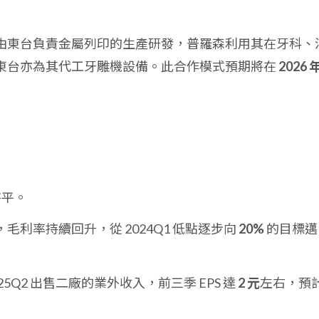
由東台負責金屬列印的生產研發，普羅森利用其在牙科、
東台亦為其代工牙雕機設備。此合作模式預期將在
2026 
持平。
毛利率持續回升，從 2024Q1 低點逐步向
20%
的目標邁
25Q2 出售二廠的業外收入，前三季 EPS 達
2 元
左右，預