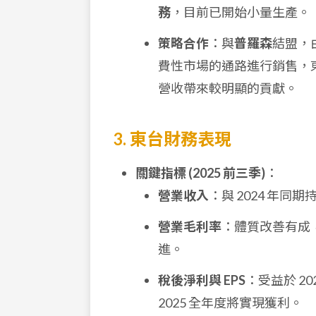
務
，目前已開始小量生產。
策略合作
：與
普羅森
結盟，
費性市場的通路進行銷售，
營收帶來較明顯的貢獻。
3. 東台財務表現
關鍵指標 (2025 前三季)
：
營業收入
：與 2024 年同期
營業毛利率
：體質改善有成，
進。
稅後淨利與 EPS
：受益於 20
2025 全年度將實現獲利。