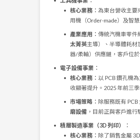
工具機事業
：
核心業務
：為東台營收主要來源
用機（Order-made）及智慧自動
產業應用
：傳統汽機車零件
太菁英
主導）、半導體耗材
器/柔輪）供應鏈，客戶位
電子設備事業
：
核心業務
：以 PCB 鑽孔
收顯著提升。2025 年前三
市場策略
：除服務既有 PC
磨設備
，目前正與客戶進行
積層製造事業（3D 列印）
：
核心業務
：除了銷售金屬 3