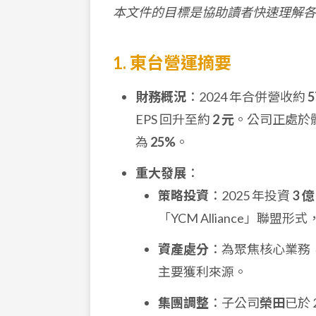
本文件的目標是協助讀者快速理解各
1. 東台營運摘要
財務概況
：2024 年合併營收約
5
EPS 回升至約
2 元
。公司正處於
為
25%
。
重大發展
：
策略投資
：2025 年投資
3 億
「YCM Alliance」聯
資產處分
：為聚焦核心業務，
主要獲利來源。
集團調整
：子公司
榮田
已於