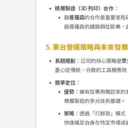
積層製造（3D 列印）合作
：
與
普羅森
的合作是重要里程
過普羅森的通路銷往歐美，
5. 東台營運策略與未來發展
長期規劃
：公司的核心策略是
聚
重心從傳統、分散的工具機應用
競爭定位
：
優勢
：擁有從專用機起家的
積層製造的多元技術基礎。
策略
：透過「打群架」模式
快速補足自身在特定市場或