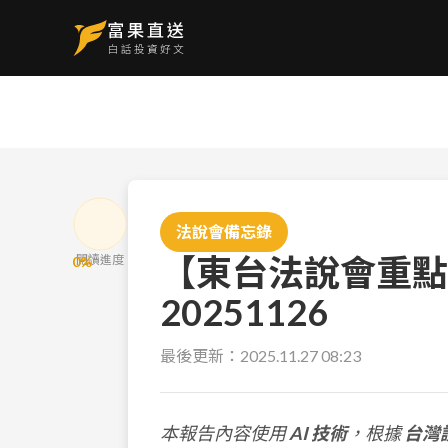
法說會備忘錄
【東台法說會重點
閱讀進度
0
%
20251126
最後更新：
2025.11.27 08:23
本報告內容使用
AI 技術
，根據
台灣