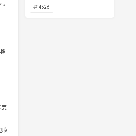
望。
4526
，
標
年度
但收