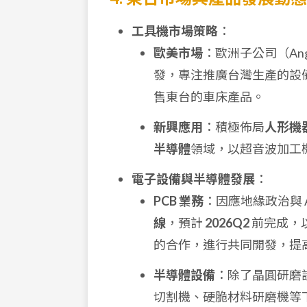
工具機市場策略
：
歐美市場
：歐洲子公司（An
發，專注推廣台灣生產的設
售東台的車床產品。
新興應用
：積極佈局
人形機
半導體
領域，以超音波加工
電子設備與半導體發展
：
PCB 業務
：因應地緣政治與 
線
，預計
2026Q2
前完成，
的合作，進行共同開發，提
半導體設備
：除了晶圓研磨
切割機、硬脆材料研磨機等