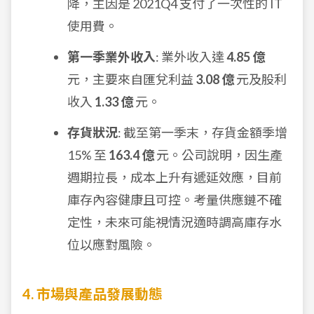
降，主因是 2021Q4 支付了一次性的 IT
使用費。
第一季業外收入
: 業外收入達
4.85 億
元，主要來自匯兌利益
3.08 億
元及股利
收入
1.33 億
元。
存貨狀況
: 截至第一季末，存貨金額季增
15% 至
163.4 億
元。公司說明，因生產
週期拉長，成本上升有遞延效應，目前
庫存內容健康且可控。考量供應鏈不確
定性，未來可能視情況適時調高庫存水
位以應對風險。
4. 市場與產品發展動態