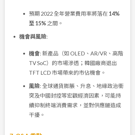
預期 2022 全年營業費用率將落在
14%
至 15%
之間。
機會與風險
:
機會
: 新產品（如 OLED、AR/VR、高階
TV SoC）的市場滲透；韓國廠商退出
TFT LCD 市場帶來的市佔機會。
風險
: 全球通貨膨脹、升息、地緣政治衝
突及中國封控等宏觀經濟因素，可能持
續抑制終端消費需求，並對供應鏈造成
干擾。