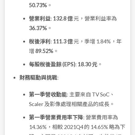
50.73%
。
營業利益
:
132.8 億
元，營業利益率為
36.37%
。
稅後淨利
:
111.3 億
元，季增 1.84%，年
增
89.52%
。
每股稅後盈餘 (EPS)
:
18.30 元
。
財務驅動與挑戰
:
第一季營收動能
: 主要來自 TV SoC、
Scaler 及影像處理相關產品的成長。
第一季營業費用率下降
: 營業費用率為
14.36%，相較 2021Q4 的 14.65% 略為下