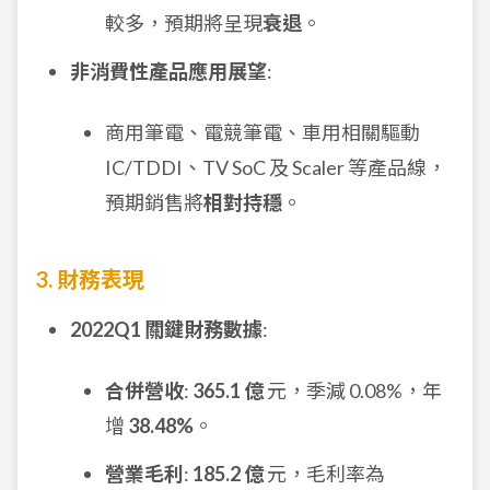
較多，預期將呈現
衰退
。
非消費性產品應用展望
:
商用筆電、電競筆電、車用相關驅動
IC/TDDI、TV SoC 及 Scaler 等產品線，
預期銷售將
相對持穩
。
3. 財務表現
2022Q1 關鍵財務數據
:
合併營收
:
365.1 億
元，季減 0.08%，年
增
38.48%
。
營業毛利
:
185.2 億
元，毛利率為