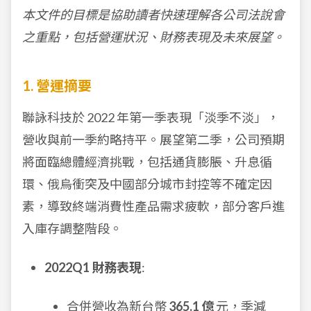
本文件的目標是協助讀者快速理解各公司法說會
之重點，包括營運狀況、財務表現及未來展望。
1. 營運摘要
聯詠科技於 2022 年第一季表現「淡季不淡」，
營收與前一季約略持平。展望第二季，公司預期
將面臨總體經濟挑戰，包括通貨膨脹、升息循
環、俄烏衝突及中國部分城市封控等不確定因
素，導致終端消費性產品需求疲軟，部分客戶進
入庫存調整階段。
2022Q1 財務表現
:
合併營收為新台幣
365.1 億
元，季減