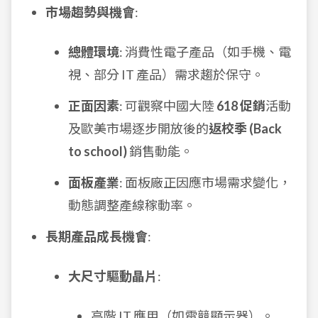
市場趨勢與機會
:
總體環境
: 消費性電子產品（如手機、電
視、部分 IT 產品）需求趨於保守。
正面因素
: 可觀察中國大陸
618 促銷
活動
及歐美市場逐步開放後的
返校季 (Back
to school)
銷售動能。
面板產業
: 面板廠正因應市場需求變化，
動態調整產線稼動率。
長期產品成長機會
:
大尺寸驅動晶片
:
高階 IT 應用（如電競顯示器）。