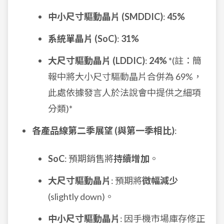
中小尺寸驅動晶片 (SMDDIC)
:
45%
系統單晶片 (SoC)
:
31%
大尺寸驅動晶片 (LDDIC)
:
24%
*(註：簡
報中將大小尺寸驅動晶片合併為 69%，
此處依據發言人於法說會中提供之細項
分類)*
各產品線第二季展望 (與第一季相比)
:
SoC
: 預期銷售將
持續增加
。
大尺寸驅動晶片
: 預期將
微幅減少
(slightly down)。
中小尺寸驅動晶片
: 因手機市場庫存修正