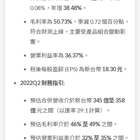
0.08%，年增
38.48%
。
毛利率為
50.73%
，季減 0.72 個百分點，
符合財測上緣，主要受產品組合變動影
響。
營業利益率為
36.37%
。
稅後每股盈餘 (EPS) 為新台幣
18.30 元
。
2022Q2 財務指引
:
預估合併營收介於新台幣
345 億至 358
億
元之間（以匯率 29:1 計算）。
預估毛利率介於
46% 至 49%
之間。
預估營業利益率介於
32% 至 35%
之間。