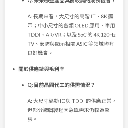
Q: 未來哪些產品具備較高的成長機會？
A: 長期來看，大尺寸的高階 IT、8K 顯
示；中小尺寸的各類 OLED 應用、車用
TDDI、AR/VR；以及 SoC 的 4K 120Hz
TV、安防與顯示相關 ASIC 等領域均有
良好機會。
關於供應鏈與毛利率
Q: 目前晶圓代工的供需情況？
A: 大尺寸驅動 IC 與 TDDI 的供應正常，
但部分邏輯製程因急單需求仍較為緊
張。