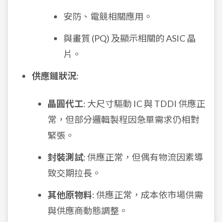
安防、電競相關應用。
與畫質 (PQ) 及顯示相關的 ASIC 晶
片。
供應鏈狀況
:
晶圓代工
: 大尺寸驅動 IC 與 TDDI 供應正
常，但部分邏輯製程因急單需求仍相對
緊張。
封裝測試
: 供應正常，但偶有物流因素導
致交期拉長。
其他原物料
: 供應正常，成本依市場供需
與供應商動態調整。