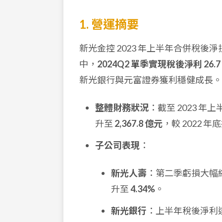
1. 營運摘要
新光金控 2023 年上半年合併稅後
中，
2024Q2 單季實現稅後淨利 26.7
新光銀行與元富證券獲利穩健成長。
整體財務狀況
：截至 2023 
升至
2,367.8 億元
，較 2022 年
子公司表現
：
新光人壽
：第二季虧損大幅縮
升至
4.34%
。
新光銀行
：上半年稅後淨利