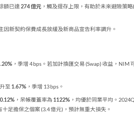
底餘額已達
274 億元
，觸及提存上限，有助於未來避險策略
主因新契約保費成長放緩及新商品宣告利率調升。
1.20%
，季增 4 bps。若加計換匯交易 (Swap) 收益，NIM 
提升至
1.67%
，季增 13 bps。
0.12%
，呆帳覆蓋率為
1122%
，均優於同業平均。2024Q
有十足擔保之個案 (3.4 億元)，預計無重大損失。