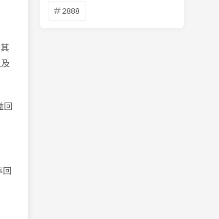
2888
。其
以及
益回
率回