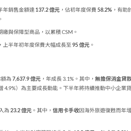
半年銷售金額達
137.2 億元
，佔初年度保費
58.2%
，有助
。
繳與保障型商品，以累積 CSM。
，上半年初年度保費大幅成長至
95 億元
。
餘額為
7,637.9 億元
，年成長 3.1%。其中，
無擔保消金貸
增 4.9%）為主要成長動能。下半年將持續推動中小企業
入為
23.2 億元
。其中，
信用卡手收
因海外旅遊復甦而年