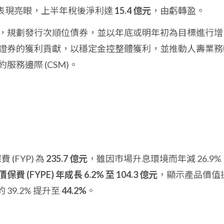
表現亮眼，上半年稅後淨利達
15.4 億元
，由虧轉盈。
，規劃發行次順位債券，並以年底或明年初為目標進行增
證券的獲利貢獻，以穩定金控整體獲利，並推動人壽業務
務邊際 (CSM)。
 (FYP) 為
235.7 億元
，雖因市場升息環境而年減 26.9%
費 (FYPE) 年成長 6.2% 至 104.3 億元
，顯示產品價值
 39.2% 提升至
44.2%
。