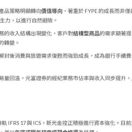
產品策略明顯轉向
價值導向
，著重於 FYPE 的成長而非僅
作為主力，以進行自然避險。
務的收入結構出現變化，客戶對
結構型商品
的需求顯著提
的轉變。
解封後消費與旅遊需求復甦而強勁成長，成為銀行手續費
易量回溫，元富證券的經紀業務市佔率與收入同步提升，
年接軌 IFRS 17 與 ICS，新光金控正積極進行資本強化。目