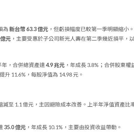
淨損為
新台幣 63.3 億元
，但虧損幅度已較第一季明顯縮小
 億元
，主要受惠於子公司新光人壽在第二季幾近損平，
年上半年，合併總資產達
4.9 兆元
，年成長 3.8%；合併股東權
底提升 11.6%，每股淨值為 14.98 元。
減至 1.1 億元，主因避險成本改善。上半年淨值資產比
達
35.0 億元
，年成長 10.1%，主要由投資收益帶動。