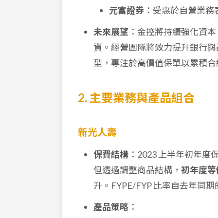
元富證券
：受惠於自營業務
未來展望
：金控將持續強化資本
資。經營團隊將致力提升銀行與
型，專注於高價值保單以累積合約服
2. 主要業務與產品組合
新光人壽
保費結構
：2023 上半年初年度保費
但透過調整商品結構，
初年度等價保
升。FYPE/FYP 比率自去年同期的
產品策略
：