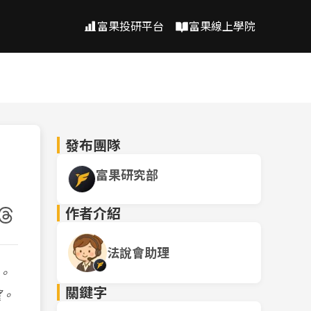
富果投研平台
富果線上學院
發布團隊
富果研究部
作者介紹
法說會助理
。
關鍵字
望。