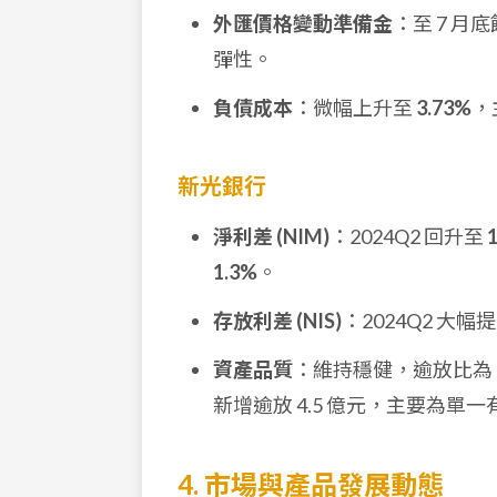
外匯價格變動準備金
：至 7 月
彈性。
負債成本
：微幅上升至
3.73%
，
新光銀行
淨利差 (NIM)
：2024Q2 回升至
1.3%
。
存放利差 (NIS)
：2024Q2 大幅
資產品質
：維持穩健，逾放比為
新增逾放 4.5 億元，主要為單一
4. 市場與產品發展動態