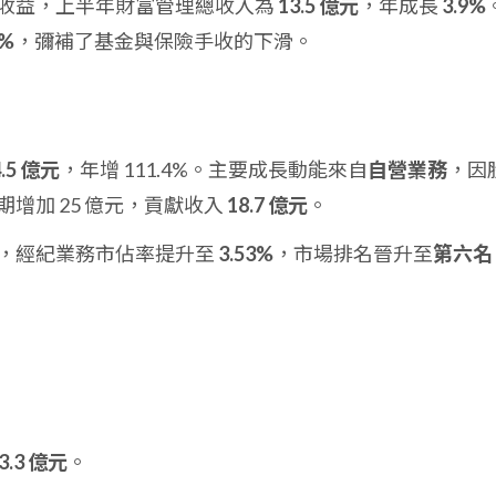
收益，上半年財富管理總收入為
13.5 億元
，年成長
3.9%
3%
，彌補了基金與保險手收的下滑。
4.5 億元
，年增 111.4%。主要成長動能來自
自營業務
，因
增加 25 億元，貢獻收入
18.7 億元
。
，經紀業務市佔率提升至
3.53%
，市場排名晉升至
第六名
3.3 億元
。