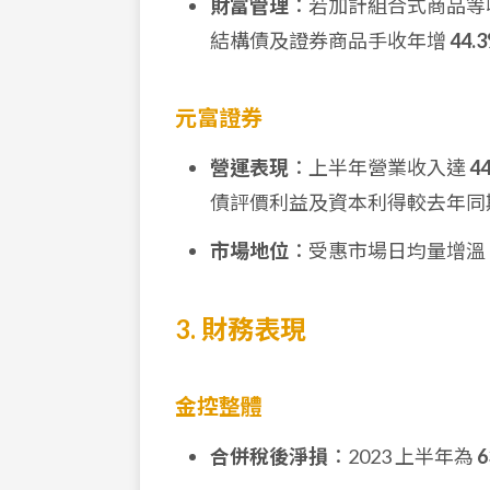
財富管理
：若加計組合式商品等
結構債及證券商品手收年增
44.
元富證券
營運表現
：上半年營業收入達
4
債評價利益及資本利得較去年同期
市場地位
：受惠市場日均量增溫
3. 財務表現
金控整體
合併稅後淨損
：2023 上半年為
6