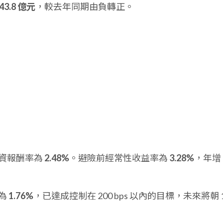
43.8 億元
，較去年同期由負轉正。
資報酬率為
2.48%
。避險前經常性收益率為
3.28%
，年增 
為
1.76%
，已達成控制在 200 bps 以內的目標，未來將朝 1