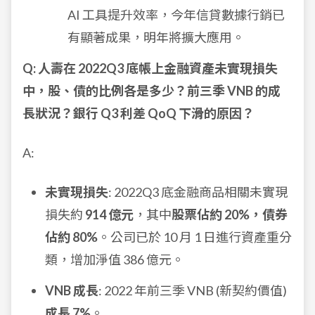
AI 工具提升效率，今年信貸數據行銷已
有顯著成果，明年將擴大應用。
Q: 人壽在 2022Q3 底帳上金融資產未實現損失
中，股、債的比例各是多少？前三季 VNB 的成
長狀況？銀行 Q3 利差 QoQ 下滑的原因？
A:
未實現損失
: 2022Q3 底金融商品相關未實現
損失約
914 億元
，其中
股票佔約 20%，債券
佔約 80%
。公司已於 10 月 1 日進行資產重分
類，增加淨值 386 億元。
VNB 成長
: 2022 年前三季 VNB (新契約價值)
成長 7%
。