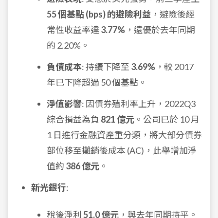
55 個基點 (bps) 的避險利益
，避險後經
常性收益率達
3.77%
，遠優於去年同期
的 2.20%。
負債成本
: 持續下降至
3.69%
，較 2017
年已下降超過 50 個基點。
淨值影響
: 因債券殖利率上升，2022Q3
綜合損益為負
821 億元
。公司已於 10 月
1 日進行金融資產重分類，將大部分債券
部位移至攤銷後成本 (AC)，此舉增加淨
值約
386 億元
。
新光銀行
:
稅後淨利
51.0 億元
，與去年同期持平。