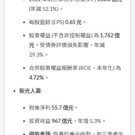
(年減 52.1%)。
每股盈餘 (EPS)
0.65 元
。
股東權益 (不含非控制權益) 為
1,762 億
元
，受債券評價損失影響，年減
29.3%。
合併股東權益報酬率 (ROE，未年化) 為
4.72%
。
新光人壽
:
稅後淨利
55.7 億元
。
投資收益
967 億元
，年增 5.3%。
避險表現
: 受惠於美元強勢，前三季產生