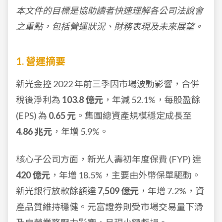
本文件的目標是協助讀者快速理解各公司法說會
之重點，包括營運狀況、財務表現及未來展望。
1. 營運摘要
新光金控 2022 年前三季因市場波動影響，合併
稅後淨利為
103.8 億元
，年減 52.1%，每股盈餘
(EPS) 為
0.65 元
。集團總資產規模穩定成長至
4.86 兆元
，年增 5.9%。
核心子公司方面，新光人壽初年度保費 (FYP) 達
420 億元
，年增 18.5%，主要由外幣保單驅動。
新光銀行放款餘額達
7,509 億元
，年增 7.2%，資
產品質維持穩健。元富證券則受市場交易量下滑