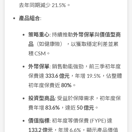
去年同期減少 21.5%。
產品組合
:
策略重心
: 持續推動
外幣保單
與
價值型商
品
（如健康險），以獲取穩定利差並累
積 CSM。
外幣保單
: 銷售動能強勁，前三季初年度
保費達
333.6 億元
，年增 19.5%，佔整體
初年度保費近
80%
。
投資型商品
: 受益於保障需求，初年度保
費年增
83.6%
，達近
50 億元
。
價值指標
: 初年度等價保費 (FYPE) 達
133.2 億元
，年增 6.6%，顯示產品價值