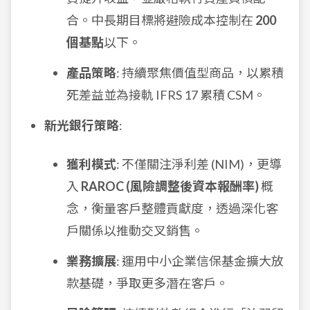
合。中長期目標將避險成本控制在
200
個基點
以下。
產品策略
: 持續聚焦價值型商品，以累積
死差益並為接軌 IFRS 17 累積 CSM。
新光銀行策略
:
獲利模式
: 不僅關注淨利差 (NIM)，更導
入
RAROC (風險調整後資本報酬率)
概
念，衡量客戶整體貢獻度，透過深化客
戶關係以推動交叉銷售。
業務擴展
: 運用中小企業信保基金擴大放
款基礎，爭取更多潛在客戶。