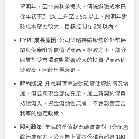
望明年，因台美利差擴大，傳統避險成本已
從年初不到 1% 上升至 3.5% 以上，故明年避
險成本壓力較大，目標控制在
2% 以內
。
FYPE 成長原因
: 公司策略持續聚焦於外幣保
單與健康險等價值型商品。相較之下，部分
同業對受市場波動影響較大的投資型商品佔
比較高，因此出現衰退。
解約狀況
: 升息與匯率波動確實使解約情況增
加，但公司現金部位充足，加上新契約保費
持續流入，資金流動性無虞，不會影響宣告
利率的穩定政策。
股利政策
: 年底的淨值狀況確實會對可分配盈
餘造成壓力。公司帳上資本公積有超過
180