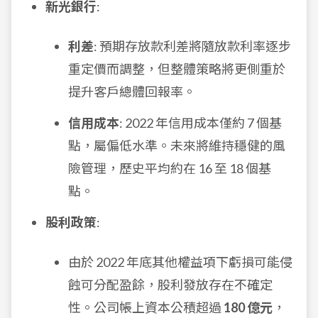
新光銀行
:
利差
: 預期存放款利差將隨放款利率逐步
重定價而調整，但整體策略將更側重於
提升客戶總體回報率。
信用成本
: 2022 年信用成本僅約 7 個基
點，屬偏低水準。未來將維持穩健的風
險管理，歷史平均約在 16 至 18 個基
點。
股利政策
:
由於 2022 年底其他權益項下虧損可能侵
蝕可分配盈餘，股利發放存在不確定
性。公司帳上資本公積超過
180 億元
，