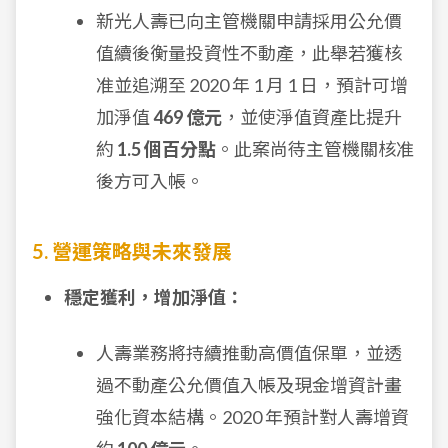
新光人壽已向主管機關申請採用公允價
值續後衡量投資性不動產，此舉若獲核
准並追溯至 2020 年 1 月 1 日，預計可增
加淨值
469 億元
，並使淨值資產比提升
約
1.5 個百分點
。此案尚待主管機關核准
後方可入帳。
5. 營運策略與未來發展
穩定獲利，增加淨值：
人壽業務將持續推動高價值保單，並透
過不動產公允價值入帳及現金增資計畫
強化資本結構。2020 年預計對人壽增資