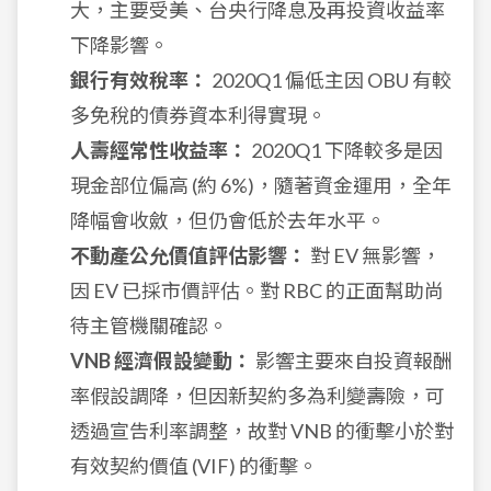
大，主要受美、台央行降息及再投資收益率
下降影響。
銀行有效稅率：
2020Q1 偏低主因 OBU 有較
多免稅的債券資本利得實現。
人壽經常性收益率：
2020Q1 下降較多是因
現金部位偏高 (約 6%)，隨著資金運用，全年
降幅會收斂，但仍會低於去年水平。
不動產公允價值評估影響：
對 EV 無影響，
因 EV 已採市價評估。對 RBC 的正面幫助尚
待主管機關確認。
VNB 經濟假設變動：
影響主要來自投資報酬
率假設調降，但因新契約多為利變壽險，可
透過宣告利率調整，故對 VNB 的衝擊小於對
有效契約價值 (VIF) 的衝擊。