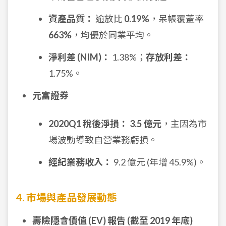
資產品質：
逾放比
0.19%
，呆帳覆蓋率
663%
，均優於同業平均。
淨利差 (NIM)：
1.38%；
存放利差：
1.75%。
元富證券
2020Q1 稅後淨損：
3.5 億元
，主因為市
場波動導致自營業務虧損。
經紀業務收入：
9.2 億元 (年增 45.9%)。
4. 市場與產品發展動態
壽險隱含價值 (EV) 報告 (截至 2019 年底)