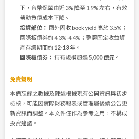
下，台幣保單由近 3% 降至 1.9% 左右，有效
帶動負債成本下降。
投資部位：
國外固收 book yield 高於 3.5%；
國際板債券約 4.3%-4.4%；整體固定收益資
產存續期間約
12-13 年
。
國際板債券：
持有規模超過
5,000 億元
。
免責聲明
本備忘錄之數據及陳述根據現有公開資訊與初步
檢核，可能因實際財務報表或管理層後續公告更
新資訊而調整。本文件僅作為參考之用，不構成
投資建議。