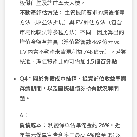
板傑仕堡及站前摩天大樓。
不動產評估方法：
主管機關要求的續後衡量
方法（收益法折現）與 EV 評估方法（包含
市場比較法等多種方法）不同，因此算出的
增值金額有差異（淨值影響數 469 億元 vs.
EV 內含不動產未實現利益 748 億元）。若獲
核准，淨值資產比約可增加
1.5 個百分點
。
Q4：關於負債成本結構、投資部位收益率與
存續期間，以及國際板債券持有狀況等問
題。
A：
負債成本：
利變保單佔準備金約
26%
。近一
年美元保單宣告利率由最高 4% 降至 3% 以