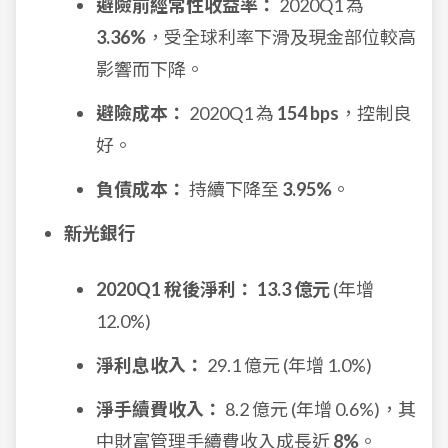
避險前經常性收益率：
2020Q1 為
3.36%
，受全球利率下滑及現金部位較高
影響而下降。
避險成本：
2020Q1 為
154 bps
，控制良
好。
負債成本：
持續下降至
3.95%
。
新光銀行
2020Q1 稅後淨利：
13.3 億元
(年增
12.0%)
淨利息收入：
29.1 億元 (年增 1.0%)
淨手續費收入：
8.2 億元 (年增 0.6%)，其
中財富管理手續費收入成長近
8%
。