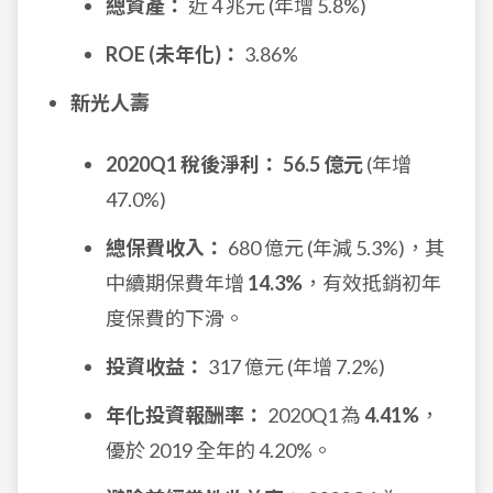
總資產：
近 4 兆元 (年增 5.8%)
ROE (未年化)：
3.86%
新光人壽
2020Q1 稅後淨利：
56.5 億元
(年增
47.0%)
總保費收入：
680 億元 (年減 5.3%)，其
中續期保費年增
14.3%
，有效抵銷初年
度保費的下滑。
投資收益：
317 億元 (年增 7.2%)
年化投資報酬率：
2020Q1 為
4.41%
，
優於 2019 全年的 4.20%。