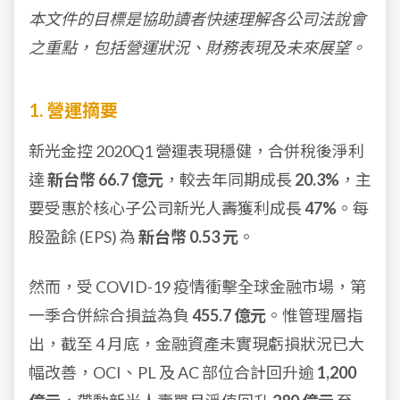
本文件的目標是協助讀者快速理解各公司法說會
之重點，包括營運狀況、財務表現及未來展望。
1. 營運摘要
新光金控 2020Q1 營運表現穩健，合併稅後淨利
達
新台幣 66.7 億元
，較去年同期成長
20.3%
，主
要受惠於核心子公司新光人壽獲利成長
47%
。每
股盈餘 (EPS) 為
新台幣 0.53 元
。
然而，受 COVID-19 疫情衝擊全球金融市場，第
一季合併綜合損益為負
455.7 億元
。惟管理層指
出，截至 4 月底，金融資產未實現虧損狀況已大
幅改善，OCI、PL 及 AC 部位合計回升逾
1,200