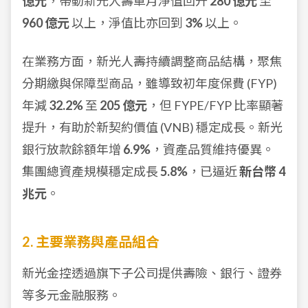
億元
，帶動新光人壽單月淨值回升
280 億元
至
960 億元
以上，淨值比亦回到
3%
以上。
在業務方面，新光人壽持續調整商品結構，聚焦
分期繳與保障型商品，雖導致初年度保費 (FYP)
年減
32.2%
至
205 億元
，但 FYPE/FYP 比率顯著
提升，有助於新契約價值 (VNB) 穩定成長。新光
銀行放款餘額年增
6.9%
，資產品質維持優異。
集團總資產規模穩定成長
5.8%
，已逼近
新台幣 4
兆元
。
2. 主要業務與產品組合
新光金控透過旗下子公司提供壽險、銀行、證券
等多元金融服務。