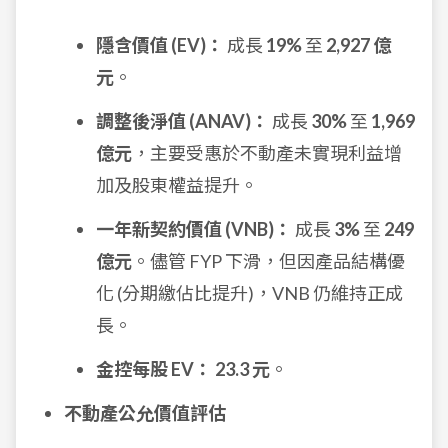
隱含價值 (EV)：
成長
19%
至
2,927 億
元
。
調整後淨值 (ANAV)：
成長
30%
至
1,969
億元
，主要受惠於不動產未實現利益增
加及股東權益提升。
一年新契約價值 (VNB)：
成長
3%
至
249
億元
。儘管 FYP 下滑，但因產品結構優
化 (分期繳佔比提升)，VNB 仍維持正成
長。
金控每股 EV：
23.3 元
。
不動產公允價值評估