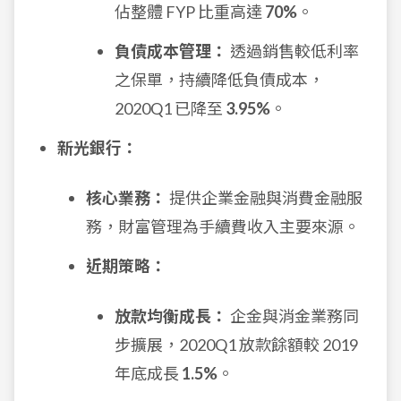
佔整體 FYP 比重高達
70%
。
負債成本管理：
透過銷售較低利率
之保單，持續降低負債成本，
2020Q1 已降至
3.95%
。
新光銀行：
核心業務：
提供企業金融與消費金融服
務，財富管理為手續費收入主要來源。
近期策略：
放款均衡成長：
企金與消金業務同
步擴展，2020Q1 放款餘額較 2019
年底成長
1.5%
。